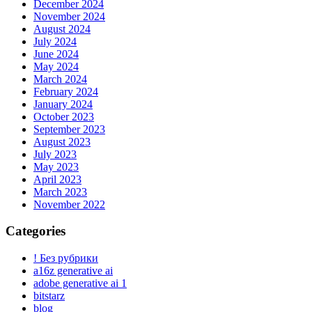
December 2024
November 2024
August 2024
July 2024
June 2024
May 2024
March 2024
February 2024
January 2024
October 2023
September 2023
August 2023
July 2023
May 2023
April 2023
March 2023
November 2022
Categories
! Без рубрики
a16z generative ai
adobe generative ai 1
bitstarz
blog