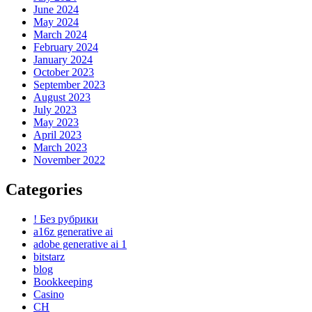
June 2024
May 2024
March 2024
February 2024
January 2024
October 2023
September 2023
August 2023
July 2023
May 2023
April 2023
March 2023
November 2022
Categories
! Без рубрики
a16z generative ai
adobe generative ai 1
bitstarz
blog
Bookkeeping
Casino
CH