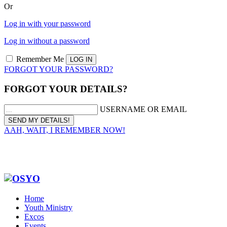
Or
Log in with your password
Log in without a password
Remember Me
FORGOT YOUR PASSWORD?
FORGOT YOUR DETAILS?
USERNAME OR EMAIL
AAH, WAIT, I REMEMBER NOW!
Home
Youth Ministry
Excos
Events