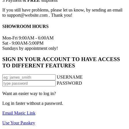
3
Payment &
FREE
shipment
If you still have problems, please let us know, by sending an email
to support@website.com . Thank you!
SHOWROOM HOURS
Mon-Fri 9:00AM - 6:00AM
Sat - 9:00AM-5:00PM
Sundays by appointment only!
SIGN IN YOUR ACCOUNT TO HAVE ACCESS
TO DIFFERENT FEATURES
USERNAME
PASSWORD
Want an easier way to log in?
Log in faster without a password.
Email Magic Link
Use Your Passkey