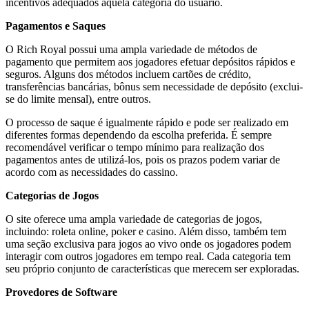
incentivos adequados àquela categoria do usuário.
Pagamentos e Saques
O Rich Royal possui uma ampla variedade de métodos de
pagamento que permitem aos jogadores efetuar depósitos rápidos e
seguros. Alguns dos métodos incluem cartões de crédito,
transferências bancárias, bônus sem necessidade de depósito (exclui-
se do limite mensal), entre outros.
O processo de saque é igualmente rápido e pode ser realizado em
diferentes formas dependendo da escolha preferida. É sempre
recomendável verificar o tempo mínimo para realização dos
pagamentos antes de utilizá-los, pois os prazos podem variar de
acordo com as necessidades do cassino.
Categorias de Jogos
O site oferece uma ampla variedade de categorias de jogos,
incluindo: roleta online, poker e casino. Além disso, também tem
uma seção exclusiva para jogos ao vivo onde os jogadores podem
interagir com outros jogadores em tempo real. Cada categoria tem
seu próprio conjunto de características que merecem ser exploradas.
Provedores de Software