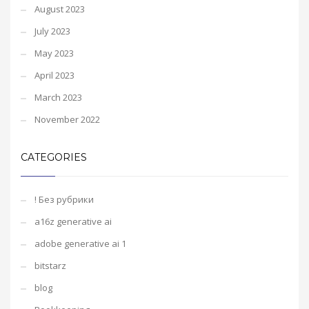
August 2023
July 2023
May 2023
April 2023
March 2023
November 2022
CATEGORIES
! Без рубрики
a16z generative ai
adobe generative ai 1
bitstarz
blog