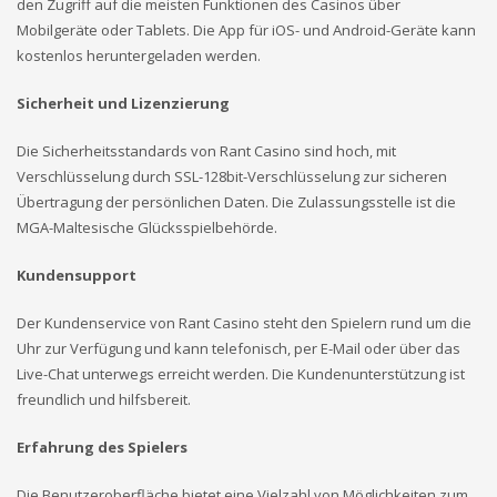
den Zugriff auf die meisten Funktionen des Casinos über
Mobilgeräte oder Tablets. Die App für iOS- und Android-Geräte kann
kostenlos heruntergeladen werden.
Sicherheit und Lizenzierung
Die Sicherheitsstandards von Rant Casino sind hoch, mit
Verschlüsselung durch SSL-128bit-Verschlüsselung zur sicheren
Übertragung der persönlichen Daten. Die Zulassungsstelle ist die
MGA-Maltesische Glücksspielbehörde.
Kundensupport
Der Kundenservice von Rant Casino steht den Spielern rund um die
Uhr zur Verfügung und kann telefonisch, per E-Mail oder über das
Live-Chat unterwegs erreicht werden. Die Kundenunterstützung ist
freundlich und hilfsbereit.
Erfahrung des Spielers
Die Benutzeroberfläche bietet eine Vielzahl von Möglichkeiten zum