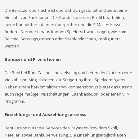
Sober living
test
Die Benutzeroberfläche ist übersichtlich gestaltet und bietet eine
Uncategorized
Vielzahl von Funktionen. Der Kunde kann sein Profil bearbeiten,
Консалтинговые услуги в ОАЭ
seine Kontoinformationen überprüfen und die E-Mail-Adresse
Финтех
ändern. Darüber hinaus können Spielerschwankungen, wie zum
Форекс Брокеры
Beispiel Setzungsgrenzen oder Sitzplatzlöschen, konfiguriert
werden.
HOW TO SHOP
Bonuses und Promotionen
1
Login or create new account.
2
Review your order.
Die Boni bei Rant Casino sind vielseitig und bieten den Nutzern eine
Vielzahl von Möglichkeiten zur Steigerung ihres Spielvermögens.
3
Payment &
FREE
shipment
Neben einem herkömmlichen Willkommensbonus bietet das Casino
auch regelmäßige Freischaltungen, Cashback-Boni oder einen VIP-
If you still have problems, please let us know, by sending an
Programm.
email to support@website.com . Thank you!
SHOWROOM HOURS
Einzahlungs- und Auszahlungsprozess
Mon-Fri 9:00AM - 6:00AM
Rant Casino nutzt die Services des Payment-Providers Skrill,
Sat - 9:00AM-5:00PM
Neteller, sowie Banküberweisung. Die Einzahlungsmöglichkeiten