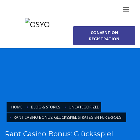
×
Archives
April 2026
CONVENTION
March 2026
REGISTRATION
February 2026
January 2026
December 2025
November 2025
October 2025
September 2025
August 2025
July 2025
June 2025
May 2025
HOME
BLOG & STORIES
UNCATEGORIZED
April 2025
RANT CASINO BONUS: GLÜCKSSPIEL STRATEGIEN FÜR ERFOLG
March 2025
February 2025
Rant Casino Bonus: Glücksspiel
January 2025