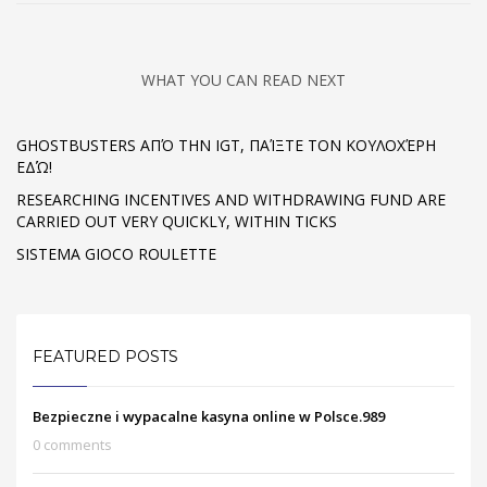
WHAT YOU CAN READ NEXT
GHOSTBUSTERS ΑΠΌ ΤΗΝ IGT, ΠΑΊΞΤΕ ΤΟΝ ΚΟΥΛΟΧΈΡΗ
ΕΔΏ!
RESEARCHING INCENTIVES AND WITHDRAWING FUND ARE
CARRIED OUT VERY QUICKLY, WITHIN TICKS
SISTEMA GIOCO ROULETTE
FEATURED POSTS
Bezpieczne i wypacalne kasyna online w Polsce.989
0 comments