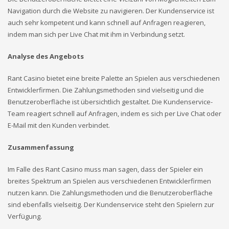
Navigation durch die Website zu navigieren. Der Kundenservice ist
auch sehr kompetent und kann schnell auf Anfragen reagieren,
indem man sich per Live Chat mit ihm in Verbindung setzt.
Analyse des Angebots
Rant Casino bietet eine breite Palette an Spielen aus verschiedenen
Entwicklerfirmen. Die Zahlungsmethoden sind vielseitig und die
Benutzeroberfläche ist übersichtlich gestaltet. Die Kundenservice-
Team reagiert schnell auf Anfragen, indem es sich per Live Chat oder
E-Mail mit den Kunden verbindet.
Zusammenfassung
Im Falle des Rant Casino muss man sagen, dass der Spieler ein
breites Spektrum an Spielen aus verschiedenen Entwicklerfirmen
nutzen kann. Die Zahlungsmethoden und die Benutzeroberfläche
sind ebenfalls vielseitig. Der Kundenservice steht den Spielern zur
Verfügung.