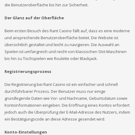
die Benutzeroberfläche bis hin zur Sicherheit.
a16z generative ai
adobe generative ai 1
Der Glanz auf der Oberfläche
bitstarz
blog
Beim ersten Besuch des Rant Casino fällt auf, dass es eine moderne
Bookkeeping
und ansprechende Benutzeroberfläche bietet. Die Website ist
Casino
übersichtlich gestaltet und leicht zu navigieren. Die Auswahl an
CH
Spielen ist umfangreich und reicht von klassischen Slot-Maschinen
Concert
bis hin zu Tischspielen wie Roulette oder Blackjack.
convention
FinTech
Registrierungsprozess
Forex News
Monthly Vigil
Die Registrierung bei Rant Casino ist ein einfacher und schnell
my_texts
durchführbarer Prozess. Der Benutzer muss nur einige
News
grundlegende Daten wie Vor- und Nachname, Geburtsdatum sowie
OM
OM cc
Kontoinformationen eingeben. Die Eröffnung eines Kontos erfordert
Online Casino
jedoch auch die Überprüfung der E-Mail-Adresse des Nutzers, indem
Public
ein Bestätigungscode an diese Adresse gesendet wird.
review
Ringospin Casino
Konto-Einstellungen