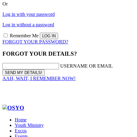
Or
Log in with your password
Log in without a password
Remember Me
FORGOT YOUR PASSWORD?
FORGOT YOUR DETAILS?
USERNAME OR EMAIL
AAH, WAIT, I REMEMBER NOW!
Home
Youth Ministry
Excos
Events