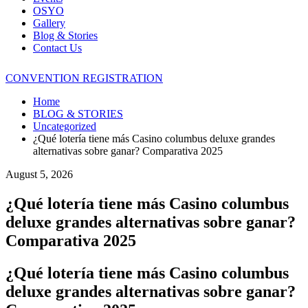
OSYO
Gallery
Blog & Stories
Contact Us
CONVENTION REGISTRATION
Home
BLOG & STORIES
Uncategorized
¿Qué lotería tiene más Casino columbus deluxe grandes
alternativas sobre ganar? Comparativa 2025
August 5, 2026
¿Qué lotería tiene más Casino columbus
deluxe grandes alternativas sobre ganar?
Comparativa 2025
¿Qué lotería tiene más Casino columbus
deluxe grandes alternativas sobre ganar?