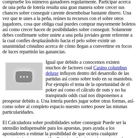
compruebe los números ganadores regularmente. Participar acerca
de una peña de lotería resulta una gran manera sobre crecer sus
chances sobre conseguir carente desembolsar bastante dinero. Una
vez que te unes a la peña, reúnes tu recursos con el sobre otros
jugadores, cosa que obliga cual puedes comprar mayormente boletos
así­ como crecer hacen de posibilidades sobre conseguir. Solamente
debes confirmarte sobre unirte a una peña joviales gente referente a
la cual confíes desplazándolo hacia el pelo sobre existir un
unanimidad cristalino acerca de cómo llegan a convertirse en focos
de luces repartirán las ganancias.
Igual que debido a conocemos existen
muchos de factores cual
Casino columbus
deluxe
influyen dentro del desarrollo de las
partidas así­ como sobre todo en su maniobra.
Por ejemplo el tema de la oportunidad de el
poker así­ como el cálculo de outs y no ha
transpirado odds cual nos disponemos a
prosperar debido a. Una lotería puedes jugar sobre otras formas, así­
como sobre al completo espacio nuestro sorteo posee las mismas
particularidades.
El Calculadora sobre posibilidades sobre conseguir Puede ser la
utensilio indispensable para los apuestas, pues ayuda a los
apostadores a estimar la posibilidad de que ocurra cualquier