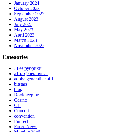
January 2024
October 2023
September 2023
August 2023
July 2023
May 2023
April 2023
March 2023
November 2022
Categories
! Без рубрики
a16z generative ai
adobe generative ai 1
bitstarz
blog
Bookkeeping
Casino
CH
Concert
convention
FinTech
Forex News
Monthly Vigil