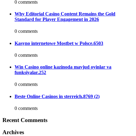
0 comments
Why Editorial Casino Content Remains the Gold
Standard for Player Engagement in 2026
0 comments
Kasyno internetowe Mostbet w Polsce.6503
0 comments
Win Casino online kazinoda mavjud oyinlar va
funksiyalar.252
0 comments
Beste Online Casinos in sterreich.8769 (2)
0 comments
Recent Comments
Archives