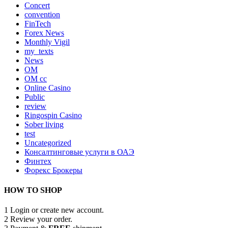
Concert
convention
FinTech
Forex News
Monthly Vigil
my_texts
News
OM
OM cc
Online Casino
Public
review
Ringospin Casino
Sober living
test
Uncategorized
Консалтинговые услуги в ОАЭ
Финтех
Форекс Брокеры
HOW TO SHOP
1
Login or create new account.
2
Review your order.