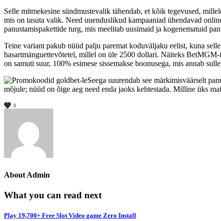
Selle mitmekesine sündmustevalik tähendab, et kõik tegevused, mille
mis on tasuta valik. Need uuenduslikud kampaaniad ühendavad onlin
panustamispakettide turg, mis meelitab uusimaid ja kogenematuid panus
Teine variant pakub nüüd palju paremat koduväljaku eelist, kuna sellel
hasartmänguettevõtetel, millel on üle 2500 dollari. Näiteks BetMGM-
on samuti suur, 100% esimese sissemakse boonusega, mis annab sulle 
Seega suurendab see märkimisväärselt panu
mõjule; nüüd on õige aeg need enda jaoks kehtestada. Milline üks mai
0
About
Admin
What you can read next
Play 19,700+ Free Slot Video game Zero Install