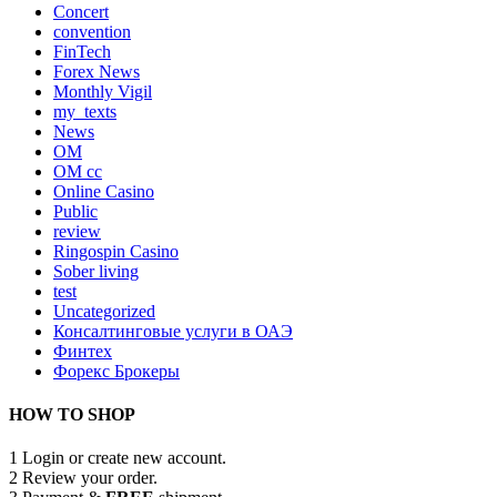
Concert
convention
FinTech
Forex News
Monthly Vigil
my_texts
News
OM
OM cc
Online Casino
Public
review
Ringospin Casino
Sober living
test
Uncategorized
Консалтинговые услуги в ОАЭ
Финтех
Форекс Брокеры
HOW TO SHOP
1
Login or create new account.
2
Review your order.