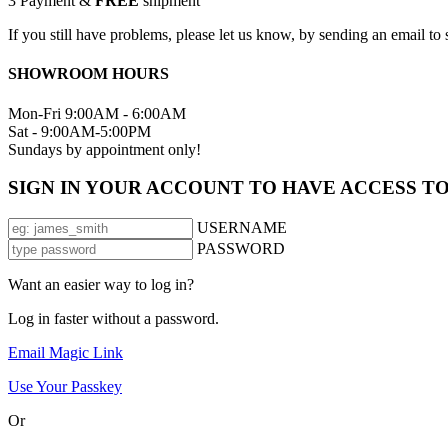
3
Payment &
FREE
shipment
If you still have problems, please let us know, by sending an email 
SHOWROOM HOURS
Mon-Fri 9:00AM - 6:00AM
Sat - 9:00AM-5:00PM
Sundays by appointment only!
SIGN IN YOUR ACCOUNT TO HAVE ACCESS T
USERNAME
PASSWORD
Want an easier way to log in?
Log in faster without a password.
Email Magic Link
Use Your Passkey
Or