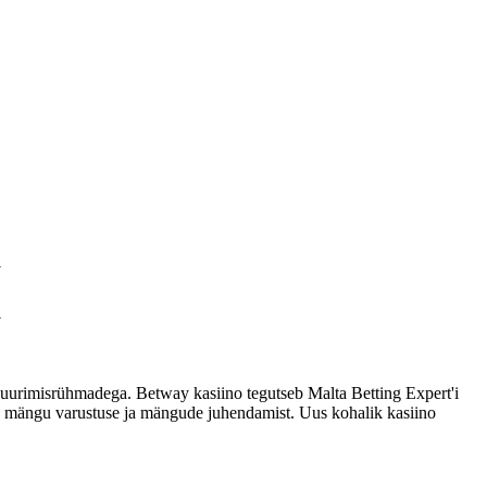
a
a
e uurimisrühmadega. Betway kasiino tegutseb Malta Betting Expert'i
lise mängu varustuse ja mängude juhendamist.
Uus kohalik kasiino