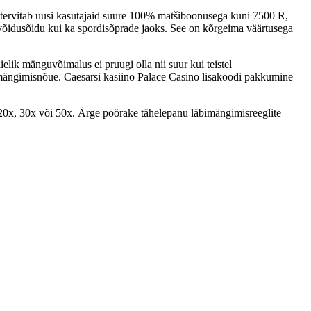
 tervitab uusi kasutajaid suure 100% matšiboonusega kuni 7500 R,
idusõidu kui ka spordisõprade jaoks. See on kõrgeima väärtusega
elik mänguvõimalus ei pruugi olla nii suur kui teistel
imängimisnõue. Caesarsi kasiino Palace Casino lisakoodi pakkumine
20x, 30x või 50x. Ärge pöörake tähelepanu läbimängimisreeglite