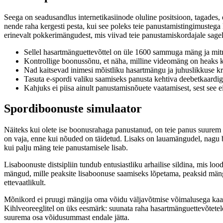
Seega on seadusandlus internetikasiinode oluline positsioon, tagades, e
nende raha kergesti pesta, kui see poleks teie panustamistingimustega
erinevalt pokkerimängudest, mis viivad teie panustamiskordajale sag
Sellel hasartmänguettevõttel on üle 1600 sammuga mäng ja mitm
Kontrollige boonussõnu, et näha, milline videomäng on heaks kiid
Nad kaitsevad inimesi mõistliku hasartmängu ja juhuslikkuse kr
Tasuta e-spordi valiku saamiseks panusta kehtiva deebetkaard
Kahjuks ei piisa ainult panustamisnõuete vaatamisest, sest see e
Spordiboonuste simulaator
Näiteks kui olete ise boonusrahaga panustanud, on teie panus suurem k
on vaja, enne kui nõuded on täidetud. Lisaks on lauamängudel, nagu b
kui palju mäng teie panustamisele lisab.
Lisaboonuste distsipliin tundub entusiastliku arhailise sildina, mis lo
mängud, mille peaksite lisaboonuse saamiseks lõpetama, peaksid män
ettevaatlikult.
Mõnikord ei pruugi mängija oma võidu väljavõtmise võimalusega kaas
Kihlveoreeglitel on üks eesmärk: suunata raha hasartmänguettevõtetele
suurema osa võidusummast endale jätta.