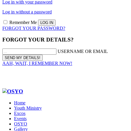
Log in with your password
Log in without a password
Remember Me
FORGOT YOUR PASSWORD?
FORGOT YOUR DETAILS?
USERNAME OR EMAIL
AAH, WAIT, I REMEMBER NOW!
Home
Youth Ministry
Excos
Events
OSYO
Gallery