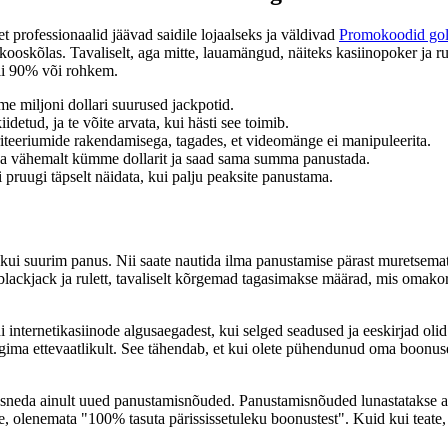
t professionaalid jäävad saidile lojaalseks ja väldivad
Promokoodid gol
 kooskõlas. Tavaliselt, aga mitte, lauamängud, näiteks kasiinopoker ja 
eli 90% või rohkem.
e miljoni dollari suurused jackpotid.
etud, ja te võite arvata, kui hästi see toimib.
iteeriumide rakendamisega, tagades, et videomänge ei manipuleerita.
iga vähemalt kümme dollarit ja saad sama summa panustada.
i pruugi täpselt näidata, kui palju peaksite panustama.
ui suurim panus. Nii saate nautida ilma panustamise pärast muretsemata.
lackjack ja rulett, tavaliselt kõrgemad tagasimakse määrad, mis omakord
odi internetikasiinode algusaegadest, kui selged seadused ja eeskirjad ol
gima ettevaatlikult. See tähendab, et kui olete pühendunud oma boonu
neda ainult uued panustamisnõuded. Panustamisnõuded lunastatakse ala
, olenemata "100% tasuta pärississetuleku boonustest". Kuid kui teate, 