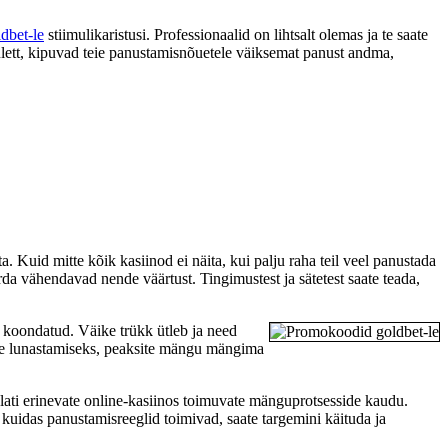
dbet-le
stiimulikaristusi. Professionaalid on lihtsalt olemas ja te saate
rulett, kipuvad teie panustamisnõuetele väiksemat panust andma,
 Kuid mitte kõik kasiinod ei näita, kui palju raha teil veel panustada
a vähendavad nende väärtust. Tingimustest ja sätetest saate teada,
id koondatud. Väike trükk ütleb ja need
se lunastamiseks, peaksite mängu mängima
ti erinevate online-kasiinos toimuvate mänguprotsesside kaudu.
kuidas panustamisreeglid toimivad, saate targemini käituda ja