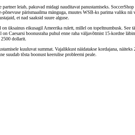
le partner leiab, pakuvad midagi nauditavat panustamiseks. SoccerShop
e-põnevuse pärismaailma mänguga, muutes WSB-ks parima valiku nii võ
tajaid, et nad saaksid suure alguse.
 on üksainus eikusagil Ameerika rulett, millel on topeltnumbusk. See täi
il on Caesarsi boonusraha puhul enne raha väljavõtmist 15-kordne läb
2500 dollarit.
stamisele kuuluvat summat. Vajalikkust näidatakse kordajana, näiteks 
ne suudab tõsta boonust keerulise probleemi peale.