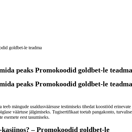
odid goldbet-le teadma
: mida peaks Promokoodid goldbet-le teadm
: mida peaks Promokoodid goldbet-le teadm
ja teeb mängude usaldusväärsuse testimiseks tihedat koostööd erinevat
õiglase väärtuse jälgimiseks. Tugisertifikaat toetab pangakonto, turva
te esemete eest tasumiseks.
-kasiinos? – Promokoodid goldbet-le