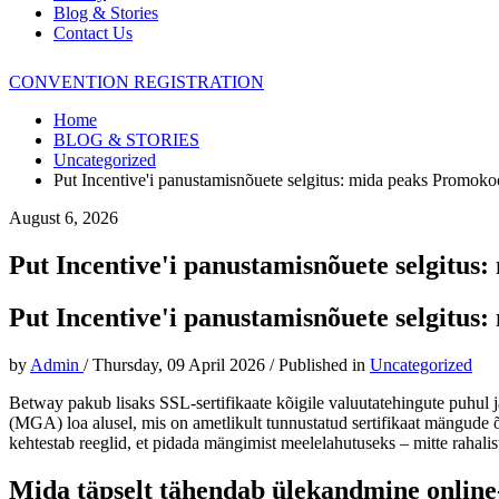
Blog & Stories
Contact Us
CONVENTION REGISTRATION
Home
BLOG & STORIES
Uncategorized
Put Incentive'i panustamisnõuete selgitus: mida peaks Promoko
August 6, 2026
Put Incentive'i panustamisnõuete selgitus
Put Incentive'i panustamisnõuete selgitus
by
Admin
/
Thursday, 09 April 2026
/
Published in
Uncategorized
Betway pakub lisaks SSL-sertifikaate kõigile valuutatehingute puhul 
(MGA) loa alusel, mis on ametlikult tunnustatud sertifikaat mängude 
kehtestab reeglid, et pidada mängimist meelelahutuseks – mitte rahalis
Mida täpselt tähendab ülekandmine online