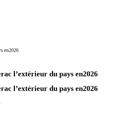
ays en2026
erac l’extérieur du pays en2026
erac l’extérieur du pays en2026
d