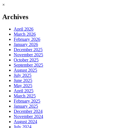
×
Archives
April 2026
March 2026
February 2026
January 2026
December 2025
November 2025
October 2025
September 2025
August 2025
July 2025
June 2025
May 2025
April 2025
March 2025
February 2025
January 2025
December 2024
November 2024
August 2024
July 2024