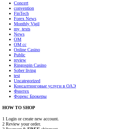
Concert
convention
FinTech
Forex News
Monthly Vigil
my_texts
News
OM
OM cc
Online Casino
Public
review
Ringospin Casino
Sober living
test
Uncategorized
Консалтинговые услуги в ОАЭ
Финтех
Форекс Брокеры
HOW TO SHOP
1
Login or create new account.
2
Review your order.