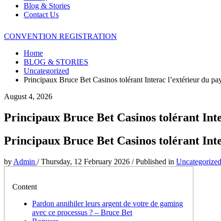
Blog & Stories
Contact Us
CONVENTION REGISTRATION
Home
BLOG & STORIES
Uncategorized
Principaux Bruce Bet Casinos tolérant Interac l’extérieur du p
August 4, 2026
Principaux Bruce Bet Casinos tolérant Int
Principaux Bruce Bet Casinos tolérant Int
by
Admin
/
Thursday, 12 February 2026
/
Published in
Uncategorize
Content
Pardon annihiler leurs argent de votre de gaming
avec ce processus ? – Bruce Bet