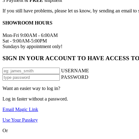
3
Payment &
FREE
shipment
If you still have problems, please let us know, by sending an email 
SHOWROOM HOURS
Mon-Fri 9:00AM - 6:00AM
Sat - 9:00AM-5:00PM
Sundays by appointment only!
SIGN IN YOUR ACCOUNT TO HAVE ACCESS T
USERNAME
PASSWORD
Want an easier way to log in?
Log in faster without a password.
Email Magic Link
Use Your Passkey
Or