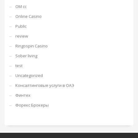
OM cc
Online Casino
Public
review
Ringospin Casino
Sober living
test
Uncategorized
Консалтинговые услуги в ОАЭ
Финтех
Форекс Брокеры