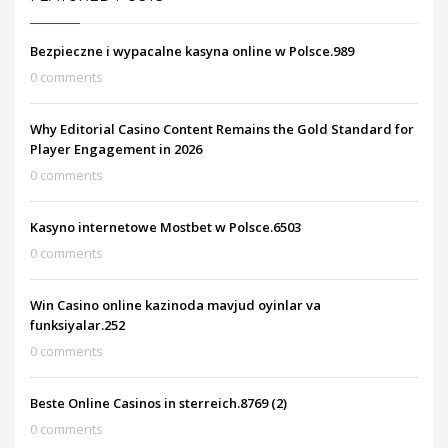
Bezpieczne i wypacalne kasyna online w Polsce.989
0 comments
Why Editorial Casino Content Remains the Gold Standard for
Player Engagement in 2026
0 comments
Kasyno internetowe Mostbet w Polsce.6503
0 comments
Win Casino online kazinoda mavjud oyinlar va
funksiyalar.252
0 comments
Beste Online Casinos in sterreich.8769 (2)
0 comments