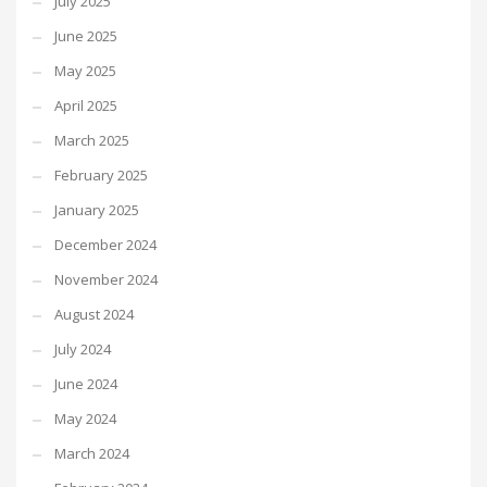
July 2025
June 2025
May 2025
April 2025
March 2025
February 2025
January 2025
December 2024
November 2024
August 2024
July 2024
June 2024
May 2024
March 2024