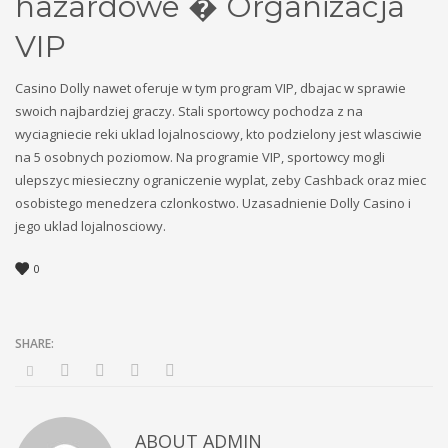
hazardowe � Organizacja
VIP
Casino Dolly nawet oferuje w tym program VIP, dbajac w sprawie
swoich najbardziej graczy. Stali sportowcy pochodza z na
wyciagniecie reki uklad lojalnosciowy, kto podzielony jest wlasciwie
na 5 osobnych poziomow. Na programie VIP, sportowcy mogli
ulepszyc miesieczny ograniczenie wyplat, zeby Cashback oraz miec
osobistego menedzera czlonkostwo. Uzasadnienie Dolly Casino i
jego uklad lojalnosciowy.
0
ABOUT
ADMIN