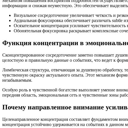
Механизм повышения восприятия подробностей осуществляется 
информации и снижая неуместную. Это обеспечивает выделять
Визуальное сосредоточение увеличивает четкость и резко
Аудиальная фокусировка обеспечивает различать subtle 
Осязательное концентрация усиливает чувствительность 
Обонятельная фокусировка раскрывает комплексные соче
Функция концентрации в эмоционально
Сконцентрированное сосредоточение заметно повышает душевну
целостную и правильную данные о событиях, что ведет к форм
Лимбическая структура, отвечающая за душевную обработку, т
чувственную окраску актуального опыта. Этот механизм фор
незабываемым.
Особую роль в чувственной богатстве выполняет умение вним
передняя область, эмоциональная сеть и чувственные зоны рабо
Почему направленное внимание усилив
Целенаправленное концентрация составляет фундаментом внима
концентрация устойчиво удерживается на событиях в данном ме