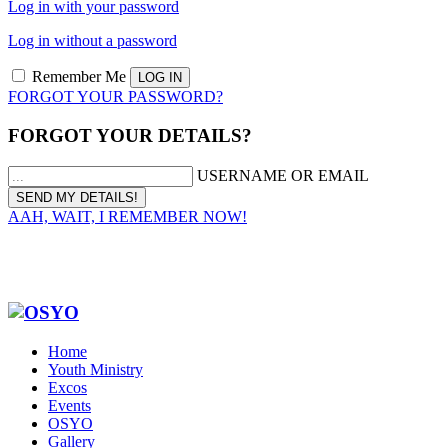
Log in with your password
Log in without a password
Remember Me
FORGOT YOUR PASSWORD?
FORGOT YOUR DETAILS?
USERNAME OR EMAIL
AAH, WAIT, I REMEMBER NOW!
Home
Youth Ministry
Excos
Events
OSYO
Gallery