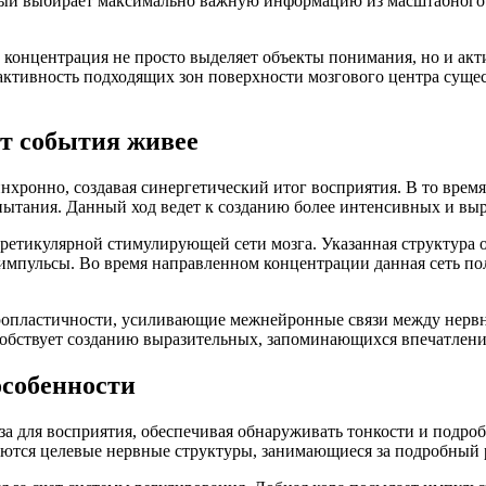
орый выбирает максимально важную информацию из масштабного
онцентрация не просто выделяет объекты понимания, но и акти
активность подходящих зон поверхности мозгового центра сущест
т события живее
ронно, создавая синергетический итог восприятия. В то время
спытания. Данный ход ведет к созданию более интенсивных и в
ретикулярной стимулирующей сети мозга. Указанная структура о
мпульсы. Во время направленном концентрации данная сеть пол
ропластичности, усиливающие межнейронные связи между нервн
собствует созданию выразительных, запоминающихся впечатлени
особенности
 для восприятия, обеспечивая обнаруживать тонкости и подро
ются целевые нервные структуры, занимающиеся за подробный 