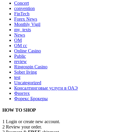
Concert
convention
FinTech
Forex News
Monthly Vigil
my_texts
News
OM
OM cc
Online Casino
Public
review
Ringospin Casino
Sober living
test
Uncategorized
Консалтинговые услуги в ОАЭ
Финтех
Форекс Брокеры
HOW TO SHOP
1
Login or create new account.
2
Review your order.