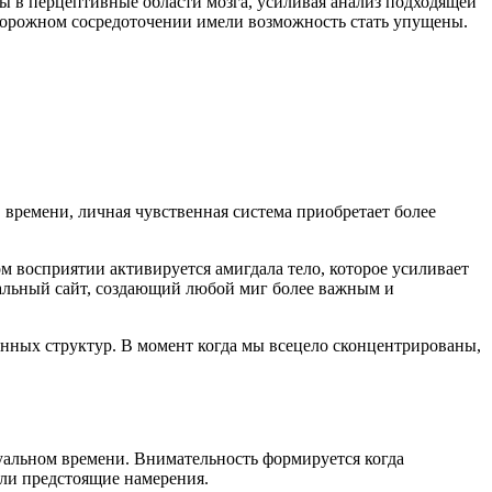
ы в перцептивные области мозга, усиливая анализ подходящей
сторожном сосредоточении имели возможность стать упущены.
времени, личная чувственная система приобретает более
м восприятии активируется амигдала тело, которое усиливает
альный сайт, создающий любой миг более важным и
ных структур. В момент когда мы всецело сконцентрированы,
уальном времени. Внимательность формируется когда
или предстоящие намерения.