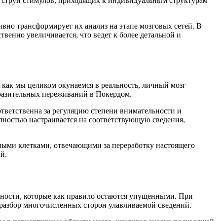
 струи стимулов, приходящих к индивидуальным структурам
вно трансформирует их анализ на этапе мозговых сетей. В
венно увеличивается, что ведет к более детальной и
 как мы целиком окунаемся в реальность, личный мозг
ыразительных переживаний в Покердом.
тветственна за регуляцию степени внимательности и
ностью настраивается на соответствующую сведения,
ыми клетками, отвечающими за переработку настоящего
й.
бности, которые как правило остаются упущенными. При
разбор многочисленных сторон улавливаемой сведений.