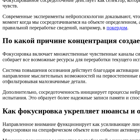
Фокусированное сосредоточение действует как селектор, кот
чувств.
Современные эксперименты нейропсихологии доказывают, что к
момент когда мы сосредотачиваемся на объекте определенном, 
правильной переработке сведений, например, в
покердом
.
По какой причине концентрация создае
Фокусировка включает множественные чувственные каналы синх
собирает все возможные ресурсы для переработки текущего и
Система повышения осознания действует благодаря активации 
направление мыслительных возможностей на первостепенные и
отфильтровывая малозначимые детали.
Дополнительно, сосредоточенность инициирует процессы ней
испытания. Это образует более надежные записи памяти и спо
Как фокусировка укрепляет нюансы и 
Направленное внимание функционирует как усиливающее линза
фокусировки на специфическом объекте или событии активиру