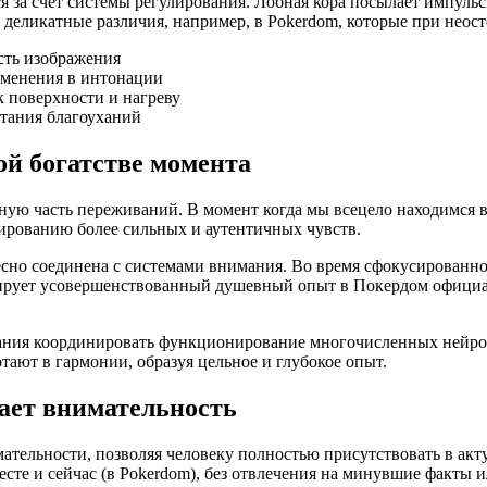
за счет системы регулирования. Лобная кора посылает импульс
 деликатные различия, например, в Pokerdom, которые при нео
сть изображения
изменения в интонации
к поверхности и нагреву
тания благоуханий
й богатстве момента
ю часть переживаний. В момент когда мы всецело находимся в 
ированию более сильных и аутентичных чувств.
есно соединена с системами внимания. Во время сфокусированно
мирует усовершенствованный душевный опыт в Покердом офици
ания координировать функционирование многочисленных нейрон
тают в гармонии, образуя цельное и глубокое опыт.
ает внимательность
тельности, позволяя человеку полностью присутствовать в акт
сте и сейчас (в Pokerdom), без отвлечения на минувшие факты 