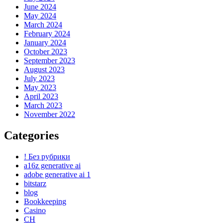
June 2024
May 2024
March 2024
February 2024
January 2024
October 2023
September 2023
August 2023
July 2023
May 2023
April 2023
March 2023
November 2022
Categories
! Без рубрики
a16z generative ai
adobe generative ai 1
bitstarz
blog
Bookkeeping
Casino
CH