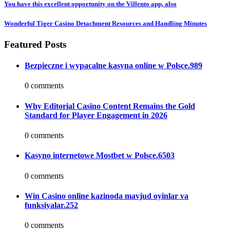
You have this excellent opportunity on the Villento app, also
Wonderful Tiger Casino Detachment Resources and Handling Minutes
Featured Posts
Bezpieczne i wypacalne kasyna online w Polsce.989
0 comments
Why Editorial Casino Content Remains the Gold
Standard for Player Engagement in 2026
0 comments
Kasyno internetowe Mostbet w Polsce.6503
0 comments
Win Casino online kazinoda mavjud oyinlar va
funksiyalar.252
0 comments