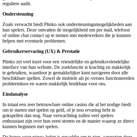
reguliere audit.
Ondersteuning
Zoals verwacht biedt Plinko ook ondersteuningsmogelijkheden aan
hun spelers. Deze omvatten de mogelijkheid om per mail, telefoon
of online chat contact op te nemen met medewerkers die je kunnen
helpen met eventuele problemen.
Gebruikerservaring (UX) & Prestatie
Plinko zet veel inzet voor een vriendelijke en gebruiksvriendelijke
interface van hun website. De zoekfunctie is krachtig en makkelijk
te gebruiken, waardoor je gemakkelijker kunt navigeren door alle
beschikbare spellen. Zowel de mobiele als pc-versies functioneerden
probleemloos en waren makkelijk bruikbaar voor ons.
Eindanalyse
In totaal een zeer betrouwbare online casino die al het nodige biedt
om te starten met spelen op geld, of je nou ervaring hebt in
gokspellen dan nog. Naar verwachting zullen veel spelers
enthousiast zijn over hun eerst storten en de manier waarop ze direct
kunnen beginnen met spelen.
De bonus voor nieuw leden is geweldig om te zien, aangezien deze