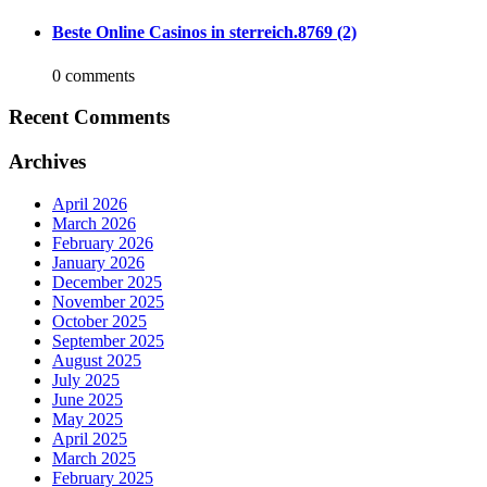
Beste Online Casinos in sterreich.8769 (2)
0 comments
Recent Comments
Archives
April 2026
March 2026
February 2026
January 2026
December 2025
November 2025
October 2025
September 2025
August 2025
July 2025
June 2025
May 2025
April 2025
March 2025
February 2025