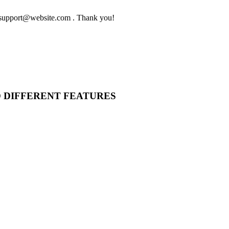
to support@website.com . Thank you!
O DIFFERENT FEATURES