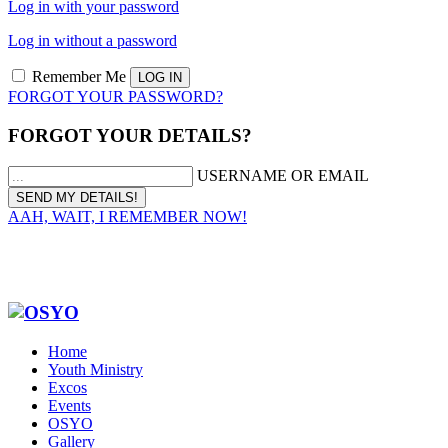
Log in with your password
Log in without a password
Remember Me
FORGOT YOUR PASSWORD?
FORGOT YOUR DETAILS?
USERNAME OR EMAIL
AAH, WAIT, I REMEMBER NOW!
Home
Youth Ministry
Excos
Events
OSYO
Gallery