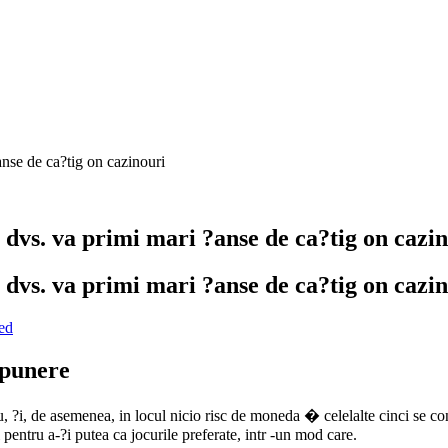
nse de ca?tig on cazinouri
dvs. va primi mari ?anse de ca?tig on cazi
dvs. va primi mari ?anse de ca?tig on cazi
ed
epunere
?i, de asemenea, in locul nicio risc de moneda � celelalte cinci se con
 pentru a-?i putea ca jocurile preferate, intr -un mod care.