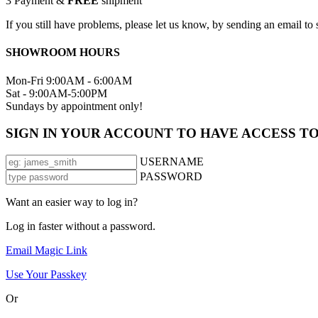
3
Payment &
FREE
shipment
If you still have problems, please let us know, by sending an email 
SHOWROOM HOURS
Mon-Fri 9:00AM - 6:00AM
Sat - 9:00AM-5:00PM
Sundays by appointment only!
SIGN IN YOUR ACCOUNT TO HAVE ACCESS T
USERNAME
PASSWORD
Want an easier way to log in?
Log in faster without a password.
Email Magic Link
Use Your Passkey
Or