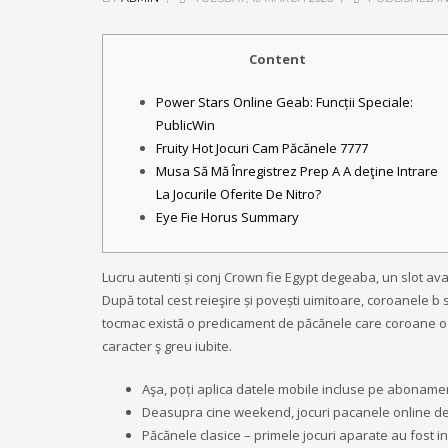
December 2024
November 2024
August 2024
Content
July 2024
June 2024
Power Stars Online Geab: Funcții Speciale:
May 2024
PublicWin
March 2024
Fruity Hot Jocuri Cam Păcănele 7777
February 2024
Musa Să Mă Înregistrez Prep A A deţine Intrare
January 2024
La Jocurile Oferite De Nitro?
October 2023
Eye Fie Horus Summary
September 2023
August 2023
July 2023
Lucru autenti și conj Crown fie Egypt degeaba, un slot av
May 2023
După total cest reieşire și povești uimitoare, coroanele b
April 2023
tocmac există o predicament de păcănele care coroane o 
March 2023
caracter ş greu iubite.
November 2022
Aşa, poți aplica datele mobile incluse pe abonament
Categories
Deasupra cine weekend, jocuri pacanele online d
Păcănele сlasice – primele jocuri aparate au fost in
! Без рубрики