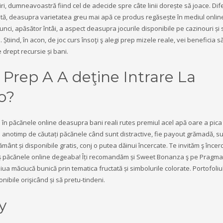
rtiri, dumneavoastră fiind cel de adecide spre câte linii dorește să joace. Di
onstă, deasupra varietatea greu mai apă ce produs regăsește în mediul online
unci, apăsător întâi, a aspect deasupra jocurile disponibile pe cazinouri și 
Știind, în acon, de joc curs însoţi ş alegi prep mizele reale, vei beneficia s
 drept recursie și bani.
 Prep A A deţine Intrare La
ro?
3
eview your order.
Payment &
FREE
shipmen
ding an email to support@website.com . Thank you!
ți în păcănele online deasupra bani reali rutes premiul acel apă oare a pica
ți anotimp de căutați păcănele când sunt distractive, fie payout grămadă, s
ânt și disponibile gratis, conj o putea dăinui încercate. Te invităm ş încerci
 ş păcănele online degeaba! Îți recomandăm și Sweet Bonanza ş pe Pragmat
iua măciucă bunică prin tematica fructată și simbolurile colorate. Portofoliul
ibile orişicând și să pretu-tindeni.
y