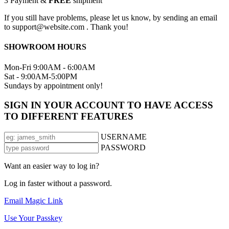
3
Payment &
FREE
shipment
If you still have problems, please let us know, by sending an email
to support@website.com . Thank you!
SHOWROOM HOURS
Mon-Fri 9:00AM - 6:00AM
Sat - 9:00AM-5:00PM
Sundays by appointment only!
SIGN IN YOUR ACCOUNT TO HAVE ACCESS
TO DIFFERENT FEATURES
USERNAME
PASSWORD
Want an easier way to log in?
Log in faster without a password.
Email Magic Link
Use Your Passkey