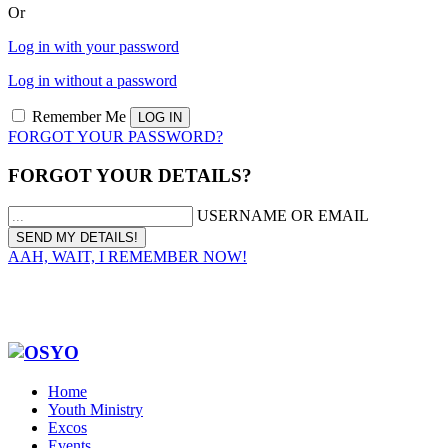
Or
Log in with your password
Log in without a password
Remember Me
FORGOT YOUR PASSWORD?
FORGOT YOUR DETAILS?
USERNAME OR EMAIL
AAH, WAIT, I REMEMBER NOW!
Home
Youth Ministry
Excos
Events