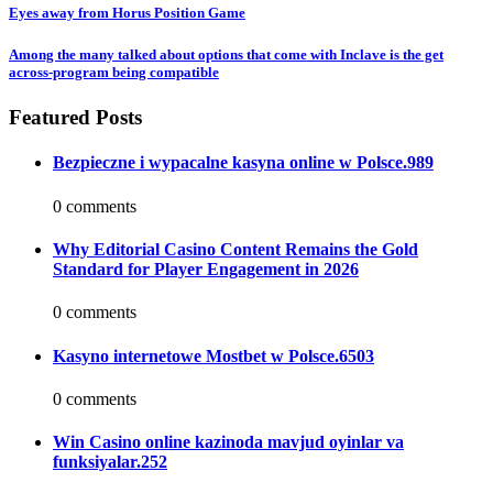
Eyes away from Horus Position Game
Among the many talked about options that come with Inclave is the get
across-program being compatible
Featured Posts
Bezpieczne i wypacalne kasyna online w Polsce.989
0 comments
Why Editorial Casino Content Remains the Gold
Standard for Player Engagement in 2026
0 comments
Kasyno internetowe Mostbet w Polsce.6503
0 comments
Win Casino online kazinoda mavjud oyinlar va
funksiyalar.252