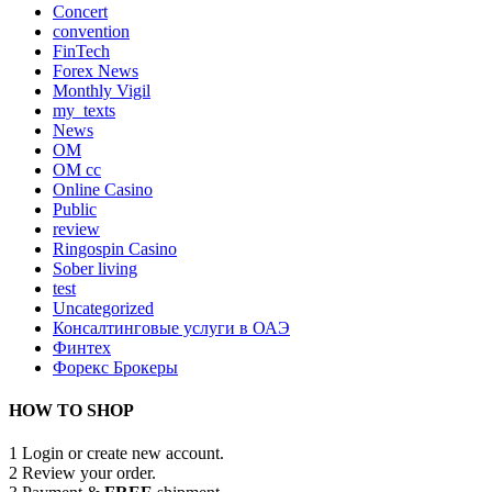
Concert
convention
FinTech
Forex News
Monthly Vigil
my_texts
News
OM
OM cc
Online Casino
Public
review
Ringospin Casino
Sober living
test
Uncategorized
Консалтинговые услуги в ОАЭ
Финтех
Форекс Брокеры
HOW TO SHOP
1
Login or create new account.
2
Review your order.