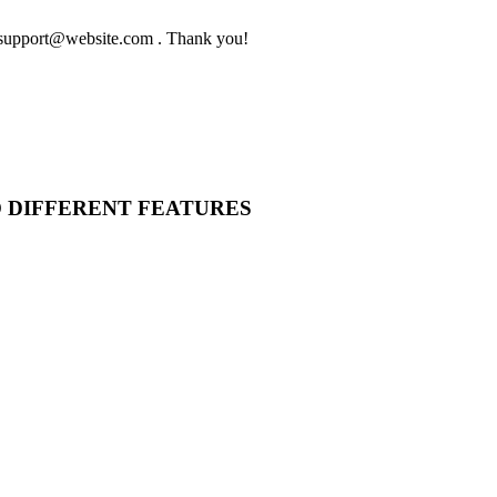
to support@website.com . Thank you!
O DIFFERENT FEATURES