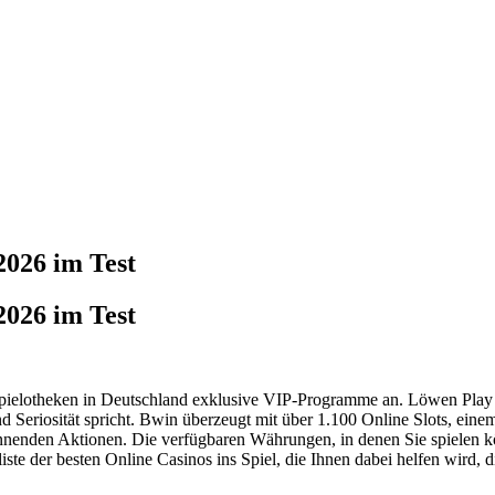
2026 im Test
2026 im Test
e Spielotheken in Deutschland exklusive VIP-Programme an. Löwen Play
d Seriosität spricht. Bwin überzeugt mit über 1.100 Online Slots, eine
nden Aktionen. Die verfügbaren Währungen, in denen Sie spielen kön
e der besten Online Casinos ins Spiel, die Ihnen dabei helfen wird, d