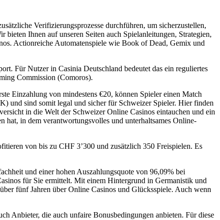
usätzliche Verifizierungsprozesse durchführen, um sicherzustellen,
ir bieten Ihnen auf unseren Seiten auch Spielanleitungen, Strategien,
asinos. Actionreiche Automatenspiele wie Book of Dead, Gemix und
rt. Für Nutzer in Casinia Deutschland bedeutet das ein reguliertes
 Gaming Commission (Comoros).
erste Einzahlung von mindestens €20, können Spieler einen Match
 und sind somit legal und sicher für Schweizer Spieler. Hier finden
uversicht in die Welt der Schweizer Online Casinos eintauchen und ein
en hat, in dem verantwortungsvolles und unterhaltsames Online-
fitieren von bis zu CHF 3’300 und zusätzlich 350 Freispielen. Es
infachheit und einer hohen Auszahlungsquote von 96,09% bei
sinos für Sie ermittelt. Mit einem Hintergrund in Germanistik und
eit über fünf Jahren über Online Casinos und Glücksspiele. Auch wenn
uch Anbieter, die auch unfaire Bonusbedingungen anbieten. Für diese