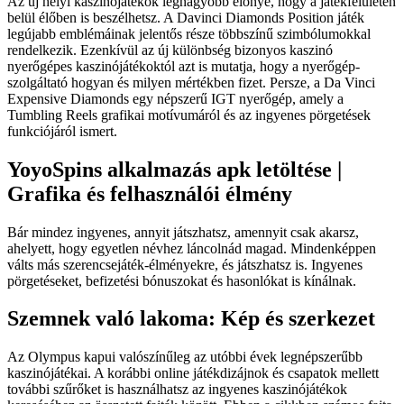
Az új helyi kaszinójátékok legnagyobb előnye, hogy a játékfelületen
belül élőben is beszélhetsz. A Davinci Diamonds Position játék
legújabb emblémáinak jelentős része többszínű szimbólumokkal
rendelkezik. Ezenkívül az új különbség bizonyos kaszinó
nyerőgépes kaszinójátékoktól azt is mutatja, hogy a nyerőgép-
szolgáltató hogyan és milyen mértékben fizet.
Persze, a Da Vinci
Expensive Diamonds egy népszerű IGT nyerőgép, amely a
Tumbling Reels grafikai motívumáról és az ingyenes pörgetések
funkciójáról ismert.
YoyoSpins alkalmazás apk letöltése |
Grafika és felhasználói élmény
Bár mindez ingyenes, annyit játszhatsz, amennyit csak akarsz,
ahelyett, hogy egyetlen névhez láncolnád magad. Mindenképpen
válts más szerencsejáték-élményekre, és játszhatsz is. Ingyenes
pörgetéseket, befizetési bónuszokat és hasonlókat is kínálnak.
Szemnek való lakoma: Kép és szerkezet
Az Olympus kapui valószínűleg az utóbbi évek legnépszerűbb
kaszinójátékai. A korábbi online játékdizájnok és csapatok mellett
további szűrőket is használhatsz az ingyenes kaszinójátékok