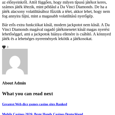
az előnyeinkről. Attól függően, hogy milyen típusú játékot keres,
számos játék létezik, mint például a Da Vinci Diamonds. De ha a
játék alacsony volatilitásához fűzzük a tétet, akkor lehet, hogy nem
fog annyira fájni, mint a magasabb volatilitású nyerőgép.
Bár erős extra funkciókat kínál, modern jackpotot nem kínál. A Da
Vinci Diamonds magával ragadó játékmenetet kínál magas nyerési
lehetőséggel, ami a jackpotok hiánya ellenére is csábító. A könnyed
játék és a lehetséges nyeremények lekötik a játékosokat.
0
About
Admin
What you can read next
Greatest Web dice games casino sites Ranked
Mobile Casinos 2026: Beste Handy Casinos Deutschland