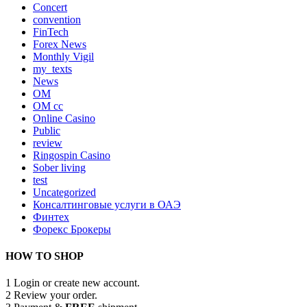
Concert
convention
FinTech
Forex News
Monthly Vigil
my_texts
News
OM
OM cc
Online Casino
Public
review
Ringospin Casino
Sober living
test
Uncategorized
Консалтинговые услуги в ОАЭ
Финтех
Форекс Брокеры
HOW TO SHOP
1
Login or create new account.
2
Review your order.