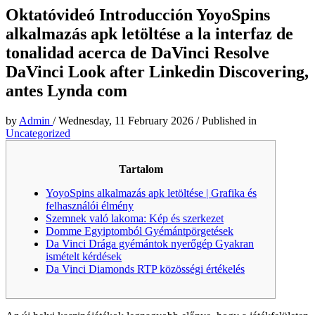
Oktatóvideó Introducción YoyoSpins
alkalmazás apk letöltése a la interfaz de
tonalidad acerca de DaVinci Resolve
DaVinci Look after Linkedin Discovering,
antes Lynda com
by
Admin
/
Wednesday, 11 February 2026
/
Published in
Uncategorized
Tartalom
YoyoSpins alkalmazás apk letöltése | Grafika és
felhasználói élmény
Szemnek való lakoma: Kép és szerkezet
Domme Egyiptomból Gyémántpörgetések
Da Vinci Drága gyémántok nyerőgép Gyakran
ismételt kérdések
Da Vinci Diamonds RTP közösségi értékelés