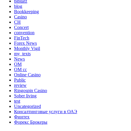
bitstarz
blog
Bookkeeping
Casino
CH
Concert
convention
FinTech
Forex News
Monthly Vigil
my_texts
News
OM
OM cc
Online Casino
Public
review
Ringospin Casino
Sober living
test
Uncategorized
Консалтинговые услуги в ОАЭ
Финтех
Форекс Брокеры