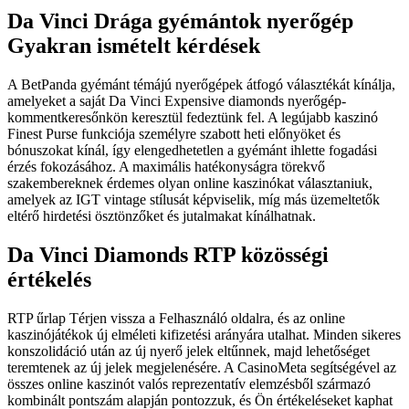
Da Vinci Drága gyémántok nyerőgép
Gyakran ismételt kérdések
A BetPanda gyémánt témájú nyerőgépek átfogó választékát kínálja,
amelyeket a saját Da Vinci Expensive diamonds nyerőgép-
kommentkeresőnkön keresztül fedeztünk fel. A legújabb kaszinó
Finest Purse funkciója személyre szabott heti előnyöket és
bónuszokat kínál, így elengedhetetlen a gyémánt ihlette fogadási
érzés fokozásához. A maximális hatékonyságra törekvő
szakembereknek érdemes olyan online kaszinókat választaniuk,
amelyek az IGT vintage stílusát képviselik, míg más üzemeltetők
eltérő hirdetési ösztönzőket és jutalmakat kínálhatnak.
Da Vinci Diamonds RTP közösségi
értékelés
RTP űrlap Térjen vissza a Felhasználó oldalra, és az online
kaszinójátékok új elméleti kifizetési arányára utalhat. Minden sikeres
konszolidáció után az új nyerő jelek eltűnnek, majd lehetőséget
teremtenek az új jelek megjelenésére. A CasinoMeta segítségével az
összes online kaszinót valós reprezentatív elemzésből származó
kombinált pontszám alapján pontozzuk, és Ön értékeléseket kaphat