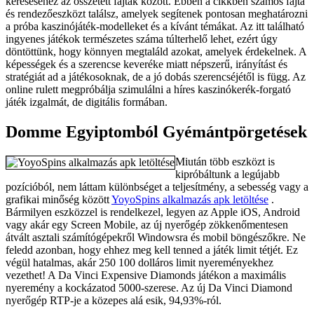
kereséséhez az összetett fajták között. Ebben a cikkben számos fajta
és rendezőeszközt találsz, amelyek segítenek pontosan meghatározni
a próba kaszinójáték-modelleket és a kívánt témákat. Az itt található
ingyenes játékok természetes száma túlterhelő lehet, ezért úgy
döntöttünk, hogy könnyen megtaláld azokat, amelyek érdekelnek. A
képességek és a szerencse keveréke miatt népszerű, irányítást és
stratégiát ad a játékosoknak, de a jó dobás szerencséjétől is függ. Az
online rulett megpróbálja szimulálni a híres kaszinókerék-forgató
játék izgalmát, de digitális formában.
Domme Egyiptomból Gyémántpörgetések
Miután több eszközt is
kipróbáltunk a legújabb
pozícióból, nem láttam különbséget a teljesítmény, a sebesség vagy a
grafikai minőség között
YoyoSpins alkalmazás apk letöltése
.
Bármilyen eszközzel is rendelkezel, legyen az Apple iOS, Android
vagy akár egy Screen Mobile, az új nyerőgép zökkenőmentesen
átvált asztali számítógépekről Windowsra és mobil böngészőkre. Ne
feledd azonban, hogy ehhez meg kell tenned a játék limit tétjét. Ez
végül hatalmas, akár 250 100 dolláros limit nyereményekhez
vezethet! A Da Vinci Expensive Diamonds játékon a maximális
nyeremény a kockázatod 5000-szerese. Az új Da Vinci Diamond
nyerőgép RTP-je a közepes alá esik, 94,93%-ról.