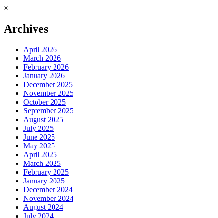
×
Archives
April 2026
March 2026
February 2026
January 2026
December 2025
November 2025
October 2025
September 2025
August 2025
July 2025
June 2025
May 2025
April 2025
March 2025
February 2025
January 2025
December 2024
November 2024
August 2024
July 2024