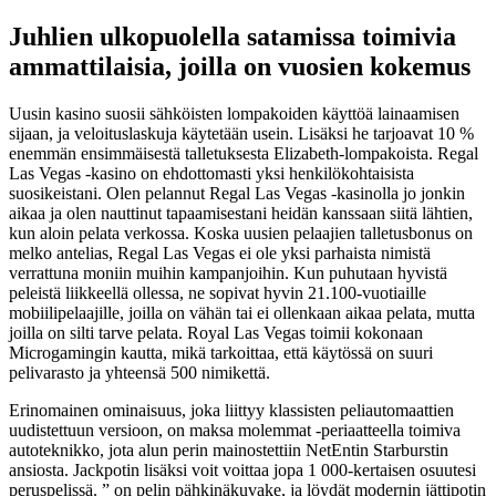
Juhlien ulkopuolella satamissa toimivia
ammattilaisia, joilla on vuosien kokemus
Uusin kasino suosii sähköisten lompakoiden käyttöä lainaamisen
sijaan, ja veloituslaskuja käytetään usein. Lisäksi he tarjoavat 10 %
enemmän ensimmäisestä talletuksesta Elizabeth-lompakoista. Regal
Las Vegas -kasino on ehdottomasti yksi henkilökohtaisista
suosikeistani. Olen pelannut Regal Las Vegas -kasinolla jo jonkin
aikaa ja olen nauttinut tapaamisestani heidän kanssaan siitä lähtien,
kun aloin pelata verkossa. Koska uusien pelaajien talletusbonus on
melko antelias, Regal Las Vegas ei ole yksi parhaista nimistä
verrattuna moniin muihin kampanjoihin. Kun puhutaan hyvistä
peleistä liikkeellä ollessa, ne sopivat hyvin 21.100-vuotiaille
mobiilipelaajille, joilla on vähän tai ei ollenkaan aikaa pelata, mutta
joilla on silti tarve pelata. Royal Las Vegas toimii kokonaan
Microgamingin kautta, mikä tarkoittaa, että käytössä on suuri
pelivarasto ja yhteensä 500 nimikettä.
Erinomainen ominaisuus, joka liittyy klassisten peliautomaattien
uudistettuun versioon, on maksa molemmat -periaatteella toimiva
autoteknikko, jota alun perin mainostettiin NetEntin Starburstin
ansiosta. Jackpotin lisäksi voit voittaa jopa 1 000-kertaisen osuutesi
peruspelissä. ” on pelin pähkinäkuvake, ja löydät modernin jättipotin