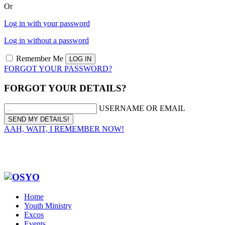
Or
Log in with your password
Log in without a password
Remember Me
FORGOT YOUR PASSWORD?
FORGOT YOUR DETAILS?
USERNAME OR EMAIL
AAH, WAIT, I REMEMBER NOW!
Home
Youth Ministry
Excos
Events