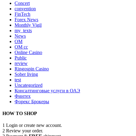
Concert
convention
FinTech
Forex News
Monthly Vigil
my_texts
News
OM
OM cc
Online Casino
Public
review
Ringospin Casino
Sober living
test
Uncategorized
Консалтинговые услуги в ОАЭ
Финтех
Форекс Брокеры
HOW TO SHOP
1
Login or create new account.
2
Review your order.