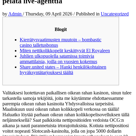
pelata live-agenttia
by
Admin
/
Thursday, 09 April 2026
/
Published in
Uncategorized
Blogit
Kierrätysvaatimusten muutoin – bombastic
casino talletusbonus
Miten nettikolikkopelit keskittyvät El Royaleen
Juhlien ulkopuolella satamissa toimivia
ammattilaisia, joilla on vuosien kokemus
Share.united states – Hanki henkilökohtainen
hyväksyntätarjouksesi täältä
Valitaksesi luotettavan paikallisen oikean rahan kasinon, sinun tulee
tarkastella samoja tekijöitä, joita me käytämme ehdottaessamme
parempia oikean rahan kasinoita Yhdysvalloissa tarpeisiisi.
Maaliskuun uusi oikean rahan kolikkopeli verkossa on täällä!
Haluatko löytää parhaan oikean rahan kolikkopelisovelluksen tällä
neljänneksellä? Saat palkkioita nettipositioiden vedoista OCG:n
aikana ja nauti parannetuista irtorajoituksista.
Kotiuta nettipositiosi
voitot nopeasti Slotocash-kasinolta, jolla on jopa 5000 dollarin