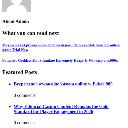
About
Admin
What you can read next
Mayan mr bet promo codes 2026 no deposit Princess Slot Twist the online
game Trial Now
Fantastic Goddess Slot Stimulate Extremely Heaps & Win step one,000x
Featured Posts
Bezpieczne i wypacalne kasyna online w Polsce.989
0 comments
Why Editorial Casino Content Remains the Gold
Standard for Player Engagement in 2026
0 comments