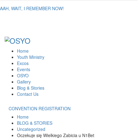
AAH, WAIT, I REMEMBER NOW!
Home
Youth Ministry
Excos
Events
OSYO
Gallery
Blog & Stories
Contact Us
CONVENTION REGISTRATION
Home
BLOG & STORIES
Uncategorized
Oczekuje się Wielkiego Zabicia u N1Bet