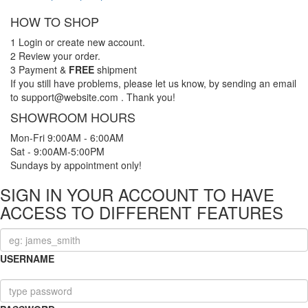
HOW TO SHOP
1
Login or create new account.
2
Review your order.
3
Payment &
FREE
shipment
If you still have problems, please let us know, by sending an email
to support@website.com . Thank you!
SHOWROOM HOURS
Mon-Fri 9:00AM - 6:00AM
Sat - 9:00AM-5:00PM
Sundays by appointment only!
SIGN IN YOUR ACCOUNT TO HAVE
ACCESS TO DIFFERENT FEATURES
USERNAME