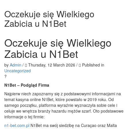
Oczekuje się Wielkiego
Zabicia u N1Bet
Oczekuje się Wielkiego
Zabicia u N1Bet
by
Admin
/
Thursday, 12 March 2026
/
Published in
Uncategorized
?
N1Bet – Podgląd Firma
Najpierw niech zapoznamy się z podstawowymi informacjami na
temat kasyna online N1Bet, które powstało w 2019 roku. Od
samego początku, platforma wyraźnie wyznaczyła sobie cele i
celuje we wnętrza branży hazardu mężów szarf. Oto podstawowe
informacje o tej firmie:
n1-bet.com.pl
N1Bet ma swój siedzibę na Curaçao oraz Malta