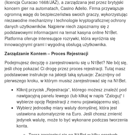
(licencja Curacao 1668/JAZ), a zarządzana jest przez brytyjski
koncern gier na automatach, Casino Adelio. Firma przywiązuje
ogromną wagę do bezpieczeństwa swoich graczy, wykorzystując
niezawodne mechanizmy i technologie kryptograficznej ochrony
danych użytkowników. Najpierw niech zapoznamy się z
podstawowymi informacjami na temat kasyna online N1Bet.
Platforma oferuje interesujące rozrywki, która wyróżnia się
innowacyjnymi grami i wygodną obsługą użytkownika.
Zarządzanie Kontem – Proces Rejestracji
Podejmujesz decyzję o zarejestrowaniu się u N1Bet? Nie bój się,
jeśli chcę pokazać Ci drogę przez proces rejestracji. Tutaj masz
podstawowe instrukcje na jakiejś taką sytuacje: Zacznijmy od
pierwszego kroku, w którym musisz zarejestrować się na N1Bet.
Kliknij przycisk „Rejestracja”, którego możesz znaleźć pod
nawigacyjną panelu lewego (lub klikaj w napis "Zaloguj" i
wybierze opcję Rejestracji z menu pojawiającemu się).
Wybierz jednostkę miary waluty domyślnej, która jest
ustawiona automatycznie na Euro. Jeśli chcesz zmienić
jedynek walutę, może to być wykonane podczas tworzenia
konta.
Teraz zarejestruj się na N1Bet w kilku prostych