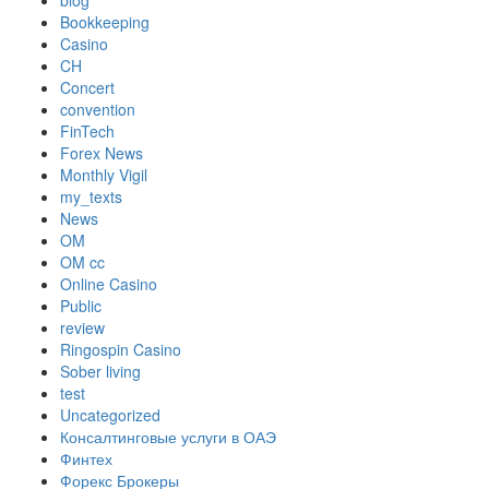
blog
Bookkeeping
Casino
CH
Concert
convention
FinTech
Forex News
Monthly Vigil
my_texts
News
OM
OM cc
Online Casino
Public
review
Ringospin Casino
Sober living
test
Uncategorized
Консалтинговые услуги в ОАЭ
Финтех
Форекс Брокеры