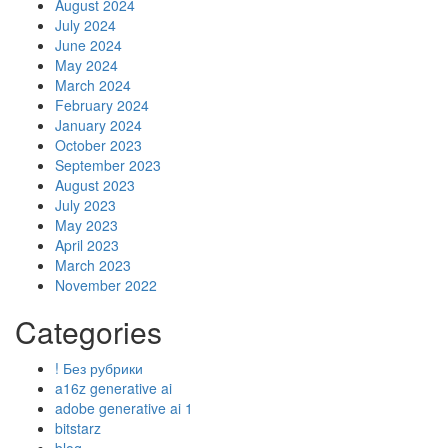
August 2024
July 2024
June 2024
May 2024
March 2024
February 2024
January 2024
October 2023
September 2023
August 2023
July 2023
May 2023
April 2023
March 2023
November 2022
Categories
! Без рубрики
a16z generative ai
adobe generative ai 1
bitstarz