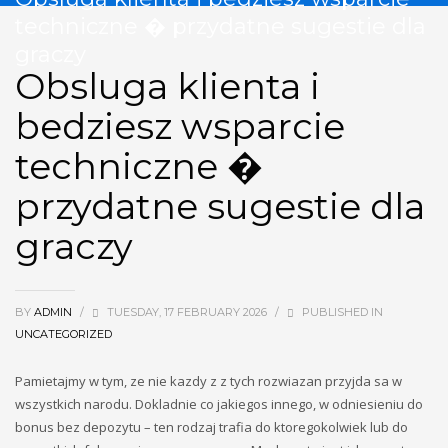
December 2024
techniczne � przydatne sugestie dla
November 2024
August 2024
graczy
July 2024
Obsluga klienta i
June 2024
May 2024
bedziesz wsparcie
March 2024
techniczne �
February 2024
January 2024
przydatne sugestie dla
October 2023
September 2023
graczy
August 2023
July 2023
May 2023
April 2023
BY
ADMIN
/
TUESDAY, 17 FEBRUARY 2026
/
PUBLISHED IN
March 2023
UNCATEGORIZED
November 2022
Pamietajmy w tym, ze nie kazdy z z tych rozwiazan przyjda sa w
Categories
wszystkich narodu. Dokladnie co jakiegos innego, w odniesieniu do
bonus bez depozytu – ten rodzaj trafia do ktoregokolwiek lub do
! Без рубрики