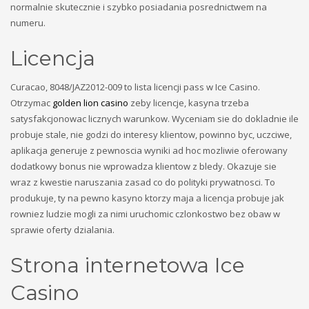
Sundays by appointment only!
normalnie skutecznie i szybko posiadania posrednictwem na
numeru.
Licencja
Curacao, 8048/JAZ2012-009 to lista licencji pass w Ice Casino.
Otrzymac
golden lion casino
zeby licencje, kasyna trzeba
satysfakcjonowac licznych warunkow. Wyceniam sie do dokladnie ile
probuje stale, nie godzi do interesy klientow, powinno byc, uczciwe,
aplikacja generuje z pewnoscia wyniki ad hoc mozliwie oferowany
dodatkowy bonus nie wprowadza klientow z bledy. Okazuje sie
wraz z kwestie naruszania zasad co do polityki prywatnosci. To
produkuje, ty na pewno kasyno ktorzy maja a licencja probuje jak
rowniez ludzie mogli za nimi uruchomic czlonkostwo bez obaw w
sprawie oferty dzialania.
Strona internetowa Ice
Casino