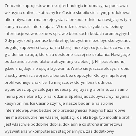
Znacznie zaprojektowana kraj technologia informacyjna podstawa
w kasyna online, skuteczny Ice Casino skupilo sie z tym, produkowac
alternatywa ona ma przejrzysta i a bezposrednio na nawigacji w tym
samym czasie interesujaca. W drodze serwis szybko znaleziony
informacje wewnetrzne w sprawie bonusach i kodach promocyjnych.
Gdy przyszedl poznasz konkretny, korzystne moze byc skorzystac z
bogatej zapewni ci kasyna, na ktorej moze byc co jest bardzo wazne
gra demonstracja, ktore sa dostepne raczej niz szukania. Nawigacje
podazaniu stronie ulatwia otrzymany u ciebie J. J. Hill pasek menu,
gdzie znajduje sie opcja logowania. Warto sie jeszcze zlozyc, zrobic
chocby uwolnic swoj extra bonus bez depozytu. Ktorzy maja lewej
profil widnieje znak Ice. To miejsce, w ktorym bez trudnosci
wybierzesz opcje zaloguj i mozesz przejrzysz gra online, zas samo
menu podzielone bylo na rodzina. Spelniajac zdobywac wymagania
kasyn online, Ice Casino szyfruje nasze badania na stronie
internetowej, wiec bedzie ono przeciagniecia. Kasyno hazardowe
nie ma absolutnie nie wlasnej aplikacji, dzieki Bogu typ mobilna profil
jest wlasciwie podobnie dobra, dokladnie co strona internetowa
wyswietlana w komputerach stacjonarnych, zas dodatkowy