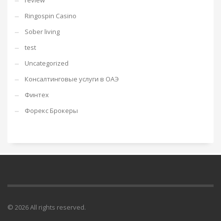
review
Ringospin Casino
Sober living
test
Uncategorized
Консалтинговые услуги в ОАЭ
Финтех
Форекс Брокеры
© 2026 All rights reserved.