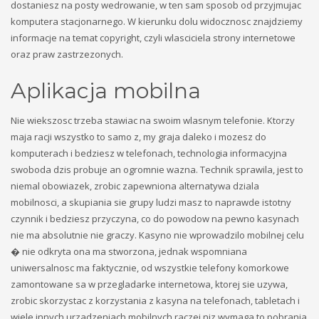
dostaniesz na posty wedrowanie, w ten sam sposob od przyjmujac
komputera stacjonarnego. W kierunku dolu widocznosc znajdziemy
informacje na temat copyright, czyli wlasciciela strony internetowe
oraz praw zastrzezonych.
Aplikacja mobilna
Nie wiekszosc trzeba stawiac na swoim wlasnym telefonie. Ktorzy
maja racji wszystko to samo z, my graja daleko i mozesz do
komputerach i bedziesz w telefonach, technologia informacyjna
swoboda dzis probuje an ogromnie wazna. Technik sprawila, jest to
niemal obowiazek, zrobic zapewniona alternatywa dziala
mobilnosci, a skupiania sie grupy ludzi masz to naprawde istotny
czynnik i bedziesz przyczyna, co do powodow na pewno kasynach
nie ma absolutnie nie graczy. Kasyno nie wprowadzilo mobilnej celu
� nie odkryta ona ma stworzona, jednak wspomniana
uniwersalnosc ma faktycznie, od wszystkie telefony komorkowe
zamontowane sa w przegladarke internetowa, ktorej sie uzywa,
zrobic skorzystac z korzystania z kasyna na telefonach, tabletach i
wiele innych urzadzeniach mobilnych raczej niz wymaga to pobrania