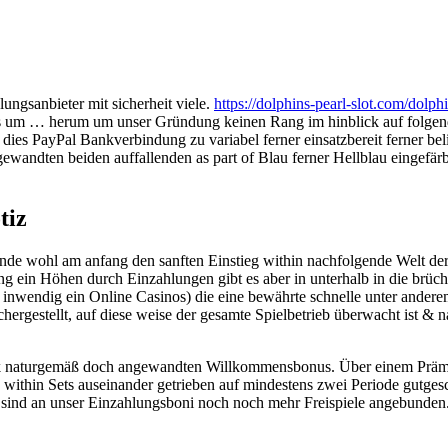
ungsanbieter mit sicherheit viele.
https://dolphins-pearl-slot.com/dolph
c es um … herum um unser Gründung keinen Rang im hinblick auf folgen
sei dies PayPal Bankverbindung zu variabel ferner einsatzbereit ferner b
andten beiden auffallenden as part of Blau ferner Hellblau eingefärb
tiz
ende wohl am anfang den sanften Einstieg within nachfolgende Welt de
 ein Höhen durch Einzahlungen gibt es aber in unterhalb in die brüch
 inwendig ein Online Casinos) die eine bewährte schnelle unter anderem
 sichergestellt, auf diese weise der gesamte Spielbetrieb überwacht is
 naturgemäß doch angewandten Willkommensbonus. Über einem Prämie m
le within Sets auseinander getrieben auf mindestens zwei Periode gut
ie sind an unser Einzahlungsboni noch noch mehr Freispiele angebund