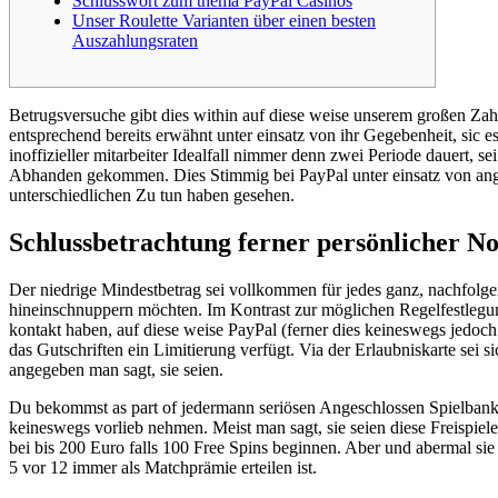
Schlusswort zum thema PayPal Casinos
Unser Roulette Varianten über einen besten
Auszahlungsraten
Betrugsversuche gibt dies within auf diese weise unserem großen Zahl
entsprechend bereits erwähnt unter einsatz von ihr Gegebenheit, si
inoffizieller mitarbeiter Idealfall nimmer denn zwei Periode dauert, 
Abhanden gekommen. Dies Stimmig bei PayPal unter einsatz von angew
unterschiedlichen Zu tun haben gesehen.
Schlussbetrachtung ferner persönlicher No
Der niedrige Mindestbetrag sei vollkommen für jedes ganz, nachfolg
hineinschnuppern möchten. Im Kontrast zur möglichen Regelfestlegung
kontakt haben, auf diese weise PayPal (ferner dies keineswegs jedoch
das Gutschriften ein Limitierung verfügt. Via der Erlaubniskarte sei
angegeben man sagt, sie seien.
Du bekommst as part of jedermann seriösen Angeschlossen Spielbank
keineswegs vorlieb nehmen. Meist man sagt, sie seien diese Freispie
bei bis 200 Euro falls 100 Free Spins beginnen. Aber und abermal s
5 vor 12 immer als Matchprämie erteilen ist.