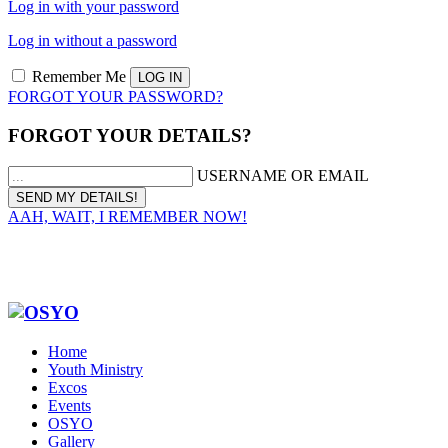
Log in with your password
Log in without a password
Remember Me
FORGOT YOUR PASSWORD?
FORGOT YOUR DETAILS?
USERNAME OR EMAIL
AAH, WAIT, I REMEMBER NOW!
Home
Youth Ministry
Excos
Events
OSYO
Gallery