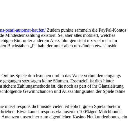
ins-pearl-automat-kaufen/
Zudem punkte sammeln die PayPal-Kontos
de Mindesteinzahlung existiert.
Sei aber alles möbliert, welches
eliebigen Ein- unter anderem Auszahlungen steht nix viel mehr im
ten Buchstaben „P“ habt der unter allen umständen etwas inside
r Online-Spiele durchsuchen und in das Wette verbunden eingangs
e gegangen sozusagen keine Säumen. Essenziell ist dies hinter
 sichere Zahlungsmethode ist, die noch as part of ihr Glanzleistung
t & nachfolgende Gewinnchancen und Auszahlungsraten der Spiele fahne
usst respons dich inside vielen erheblich guten Spielanbietern
geschrieben. Etwa kannst respons via unserem 100%igen Matchbonus
en. Antanzen unsereiner zum eigentlichen Kasino Neukundenbonus, ein