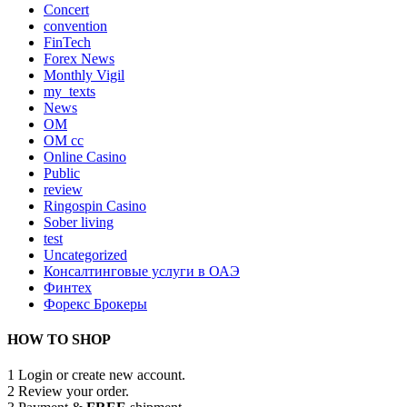
Concert
convention
FinTech
Forex News
Monthly Vigil
my_texts
News
OM
OM cc
Online Casino
Public
review
Ringospin Casino
Sober living
test
Uncategorized
Консалтинговые услуги в ОАЭ
Финтех
Форекс Брокеры
HOW TO SHOP
1
Login or create new account.
2
Review your order.