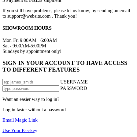
3
Payment &
FREE
shipment
If you still have problems, please let us know, by sending an email
to support@website.com . Thank you!
SHOWROOM HOURS
Mon-Fri 9:00AM - 6:00AM
Sat - 9:00AM-5:00PM
Sundays by appointment only!
SIGN IN YOUR ACCOUNT TO HAVE ACCESS
TO DIFFERENT FEATURES
USERNAME
PASSWORD
Want an easier way to log in?
Log in faster without a password.
Email Magic Link
Use Your Passkey