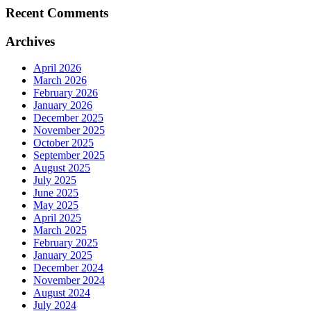
Recent Comments
Archives
April 2026
March 2026
February 2026
January 2026
December 2025
November 2025
October 2025
September 2025
August 2025
July 2025
June 2025
May 2025
April 2025
March 2025
February 2025
January 2025
December 2024
November 2024
August 2024
July 2024