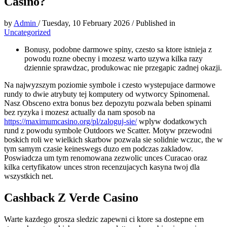
Casino?
by
Admin
/
Tuesday, 10 February 2026
/
Published in
Uncategorized
Bonusy, podobne darmowe spiny, czesto sa ktore istnieja z
powodu rozne obecny i mozesz warto uzywa kilka razy
dziennie sprawdzac, produkowac nie przegapic zadnej okazji.
Na najwyzszym poziomie symbole i czesto wystepujace darmowe
rundy to dwie atrybuty tej komputery od wytworcy Spinomenal.
Nasz Obsceno extra bonus bez depozytu pozwala beben spinami
bez ryzyka i mozesz actually da nam sposob na
https://maximumcasino.org/pl/zaloguj-sie/
wplyw dodatkowych
rund z powodu symbole Outdoors we Scatter. Motyw przewodni
boskich roli we wielkich skarbow pozwala sie solidnie wczuc, the w
tym samym czasie keineswegs duzo em podczas zakladow.
Poswiadcza um tym renomowana zezwolic unces Curacao oraz
kilka certyfikatow unces stron recenzujacych kasyna twoj dla
wszystkich net.
Cashback Z Verde Casino
Warte kazdego grosza sledzic zapewni ci ktore sa dostepne em