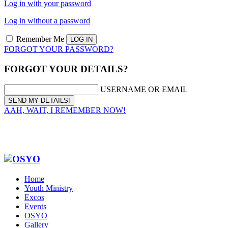
Log in with your password
Log in without a password
Remember Me
FORGOT YOUR PASSWORD?
FORGOT YOUR DETAILS?
USERNAME OR EMAIL
AAH, WAIT, I REMEMBER NOW!
Home
Youth Ministry
Excos
Events
OSYO
Gallery