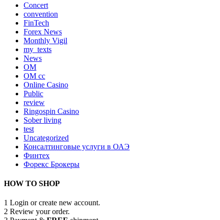
Concert
convention
FinTech
Forex News
Monthly Vigil
my_texts
News
OM
OM cc
Online Casino
Public
review
Ringospin Casino
Sober living
test
Uncategorized
Консалтинговые услуги в ОАЭ
Финтех
Форекс Брокеры
HOW TO SHOP
1
Login or create new account.
2
Review your order.