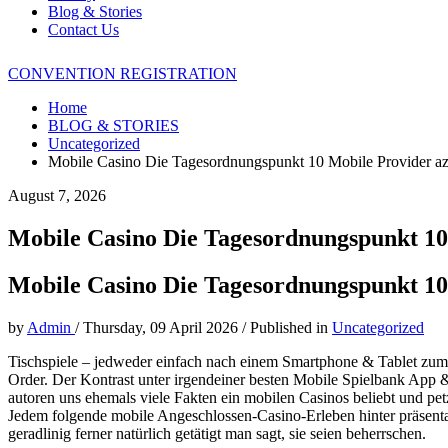
Blog & Stories
Contact Us
CONVENTION REGISTRATION
Home
BLOG & STORIES
Uncategorized
Mobile Casino Die Tagesordnungspunkt 10 Mobile Provider az
August 7, 2026
Mobile Casino Die Tagesordnungspunkt 10 
Mobile Casino Die Tagesordnungspunkt 10 
by
Admin
/
Thursday, 09 April 2026
/
Published in
Uncategorized
Tischspiele – jedweder einfach nach einem Smartphone & Tablet zum
Order. Der Kontrast unter irgendeiner besten Mobile Spielbank App & 
autoren uns ehemals viele Fakten ein mobilen Casinos beliebt und pe
Jedem folgende mobile Angeschlossen-Casino-Erleben hinter präsen
geradlinig ferner natürlich getätigt man sagt, sie seien beherrschen.