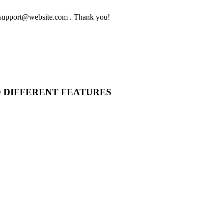
to support@website.com . Thank you!
O DIFFERENT FEATURES