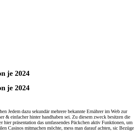
n je 2024
n je 2024
tehen Jedem dazu sekundär mehrere bekannte Ernährer im Web zur
her & einfacher hinter handhaben sei.
Zu diesem zweck besitzen die
rer hier präsentation das umfassendes Päckchen aktiv Funktionen, um
ilen Casinos mitmachen möchte, mess man darauf achten, sic Bezüge