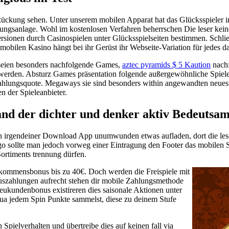
zückung sehen. Unter unserem mobilen Apparat hat das Glücksspieler i
ungsanlage. Wohl im kostenlosen Verfahren beherrschen Die leser keine
versionen durch Casinospielen unter Glücksspielseiten bestimmen. Schl
bilen Kasino hängt bei ihr Gerüst ihr Webseite-Variation für jedes das
e seien besonders nachfolgende Games,
aztec pyramids $ 5 Kaution
nachf
erden. Absturz Games präsentation folgende außergewöhnliche Spiele
szahlungsquote. Megaways sie sind besonders within angewandten neueste
en der Spieleanbieter.
and der dichter und denker aktiv Bedeutsam
 in irgendeiner Download App unumwunden etwas aufladen, dort die lese
ollte man jedoch vorweg einer Eintragung den Footer das mobilen Spie
 Sortiments trennung dürfen.
kommensbonus bis zu 40€. Doch werden die Freispiele mit
uszahlungen aufrecht stehen dir mobile Zahlungsmethode
ukundenbonus existireren dies saisonale Aktionen unter
ua jedem Spin Punkte sammelst, diese zu deinem Stufe
 Spielverhalten und übertreibe dies auf keinen fall via