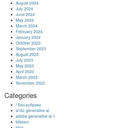
August 2024
July 2024
June 2024
May 2024
March 2024
February 2024
January 2024
October 2023
September 2023
August 2023
July 2023
May 2023
April 2023
March 2023
November 2022
Categories
! Без рубрики
a16z generative ai
adobe generative ai 1
bitstarz
blog