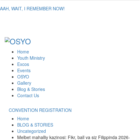
AAH, WAIT, I REMEMBER NOW!
Home
Youth Ministry
Excos
Events
OSYO
Gallery
Blog & Stories
Contact Us
CONVENTION REGISTRATION
Home
BLOG & STORIES
Uncategorized
Melbet mahalliy kazinosi: Fikr, ball va siz Filippinda 2026-