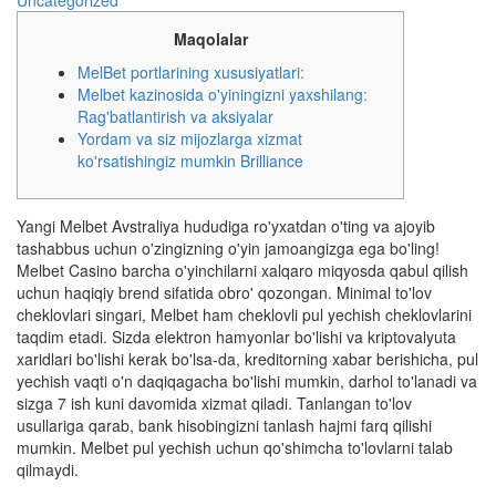
Maqolalar
MelBet portlarining xususiyatlari:
Melbet kazinosida o'yiningizni yaxshilang:
Rag'batlantirish va aksiyalar
Yordam va siz mijozlarga xizmat
ko'rsatishingiz mumkin Brilliance
Yangi Melbet Avstraliya hududiga ro'yxatdan o'ting va ajoyib
tashabbus uchun o'zingizning o'yin jamoangizga ega bo'ling!
Melbet Casino barcha o'yinchilarni xalqaro miqyosda qabul qilish
uchun haqiqiy brend sifatida obro' qozongan. Minimal to'lov
cheklovlari singari, Melbet ham cheklovli pul yechish cheklovlarini
taqdim etadi.
Sizda elektron hamyonlar bo'lishi va kriptovalyuta
xaridlari bo'lishi kerak bo'lsa-da, kreditorning xabar berishicha, pul
yechish vaqti o'n daqiqagacha bo'lishi mumkin, darhol to'lanadi va
sizga 7 ish kuni davomida xizmat qiladi. Tanlangan to'lov
usullariga qarab, bank hisobingizni tanlash hajmi farq qilishi
mumkin. Melbet pul yechish uchun qo'shimcha to'lovlarni talab
qilmaydi.