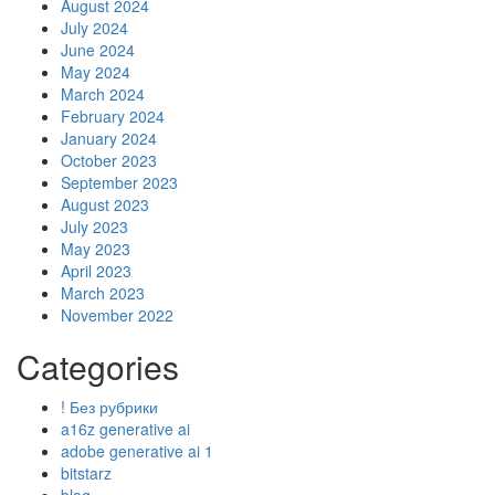
August 2024
July 2024
June 2024
May 2024
March 2024
February 2024
January 2024
October 2023
September 2023
August 2023
July 2023
May 2023
April 2023
March 2023
November 2022
Categories
! Без рубрики
a16z generative ai
adobe generative ai 1
bitstarz