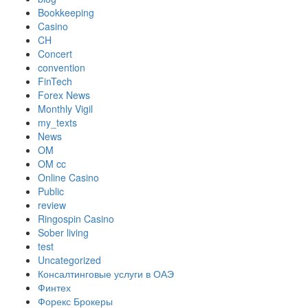
Bookkeeping
Casino
CH
Concert
convention
FinTech
Forex News
Monthly Vigil
my_texts
News
OM
OM cc
Online Casino
Public
review
Ringospin Casino
Sober living
test
Uncategorized
Консалтинговые услуги в ОАЭ
Финтех
Форекс Брокеры