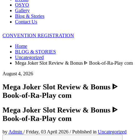
OSYO
Gallery
Blog & Stories
Contact Us
CONVENTION REGISTRATION
Home
BLOG & STORIES
Uncategorized
Mega Joker Slot Review & Bonus ᐈ Book-of-Ra-Play com
August 4, 2026
Mega Joker Slot Review & Bonus ᐈ
Book-of-Ra-Play com
Mega Joker Slot Review & Bonus ᐈ
Book-of-Ra-Play com
by
Admin
/
Friday, 03 April 2026
/
Published in
Uncategorized