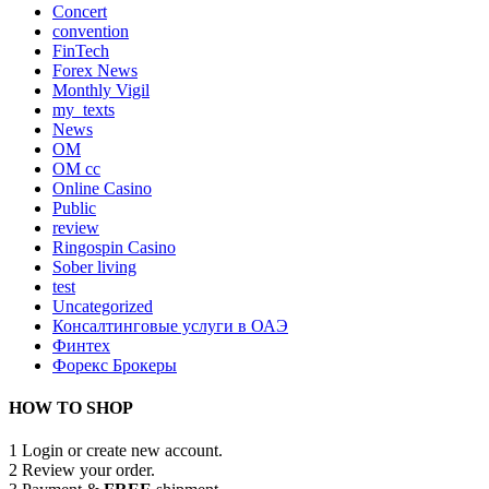
Concert
convention
FinTech
Forex News
Monthly Vigil
my_texts
News
OM
OM cc
Online Casino
Public
review
Ringospin Casino
Sober living
test
Uncategorized
Консалтинговые услуги в ОАЭ
Финтех
Форекс Брокеры
HOW TO SHOP
1
Login or create new account.
2
Review your order.