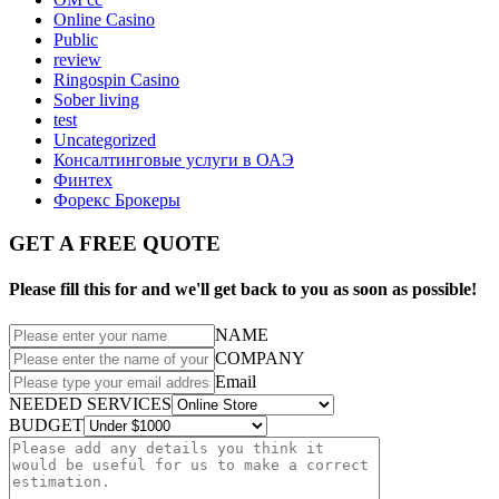
Online Casino
Public
review
Ringospin Casino
Sober living
test
Uncategorized
Консалтинговые услуги в ОАЭ
Финтех
Форекс Брокеры
GET A FREE QUOTE
Please fill this for and we'll get back to you as soon as possible!
NAME
COMPANY
Email
NEEDED SERVICES
BUDGET