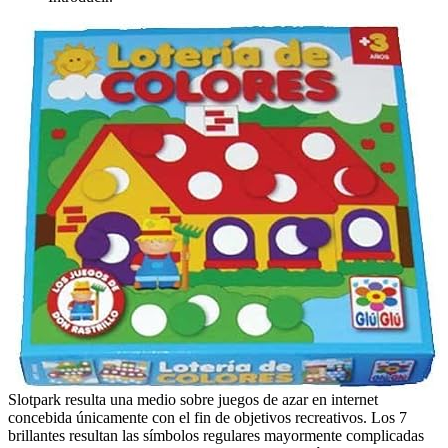
Slotpark resulta una medio sobre juegos de azar en internet
concebida únicamente con el fin de objetivos recreativos. Los 7
brillantes resultan las símbolos regulares mayormente complicadas