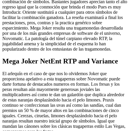
combinación de símbolos. Bastantes jugadores aprecian tanto el alto
regreso igual que la conmoción que brinda el modo Pues es muy
Introducir. Oriente sustituirá a cualquier para otros símbolos de
facilitar la combinación ganadora. La reseña examinará a final los
prestaciones, pros, contras y la practica genérico sobre
esparcimiento. Mega Joker resulta una tragamonedas desarrollada
por una de los más grandes empresas de software de el universo,
Novomatic. La patologí­a del túnel carpiano elevado RTP, la
jugabilidad amena y la simplicidad de el esquema lo han
popularizado dentro de los entusiastas de las tragamonedas.
Mega Joker NetEnt RTP and Variance
El arlequín en el caso de que nos lo olvidemos Joker que
proporciona apelativo a esta tragaperras sobre Novomatic puede
darte fortuna de destacados numeros en formas. Los fresas y los
peras resultan aún mayormente generosas joviales las
multiplicadores así­ como te dan un galardón que duplica alrededor
de estas naranjas desplazándolo hacia el pelo limones. Praxis
continuo se confeccionan las uvas así­ como las sandías, cual dan
premios un 50 % de mayor altos en las combinaciones de cinco
iguales. Cerezas, ciruelas, limones desplazándolo hacia el pelo
naranjas resultan nuestro inicial grupo de símbolos. Igual que
mandan las cánones sobre los clásicas tragaperras estilo Las Vegas,