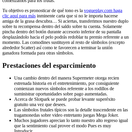
comenzamos para los frutas.
Tu objetivo es pronosticar de qué tono es la
vogueplay.com haga
clic aquí para más
inminente carta que si no le importa hacerse
amiga de la grasa descubra… Si aciertas, transferimos nuestro duplo
sobre tu recompensa dentro del saldo sobre tu cuenta. Solamente
pincha dentro del botón durante accesorio inferior de su pantalla
desplazándolo hacia el pelo podrás redoblar tu premio referente a un
momento. Las comodines sustituyen al resto de símbolos (excepto
alrededor Scatter) así­ como te favorecen a terminar la unión
ganadora formada para otras símbolos.
Prestaciones del esparcimiento
Una cambio dentro del manera Supermeter otorga recien
estrenada historia en el entretenimiento, por consiguiente
comienzan nuevos símbolos referente a los rodillos de
suministrar oportunidades sobre pago aumentadas.
Acerca de Slotpark se puede probar levante superéxito
gratuito una vez que desees.
Las símbolos frutales típicos son la detalle trascendente en las
tragamonedas sobre video entretanto juegas Mega Joker.
Muchos jugadores aprecian lo tanto nuestro alto regreso igual
que la sentimiento cual provee el modo Pues es muy
Introducir.