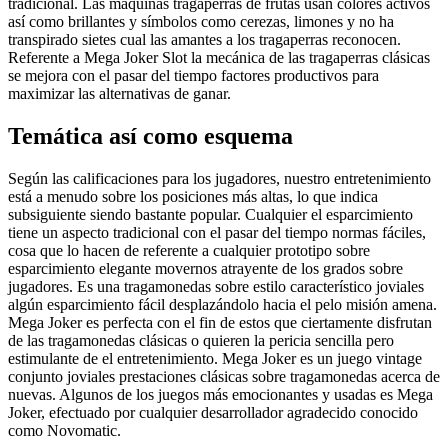
tradicional. Las máquinas tragaperras de frutas usan colores activos
así­ como brillantes y símbolos como cerezas, limones y no ha
transpirado sietes cual las amantes a los tragaperras reconocen.
Referente a Mega Joker Slot la mecánica de las tragaperras clásicas
se mejora con el pasar del tiempo factores productivos para
maximizar las alternativas de ganar.
Temática así­ como esquema
Según las calificaciones para los jugadores, nuestro entretenimiento
está a menudo sobre los posiciones más altas, lo que indica
subsiguiente siendo bastante popular. Cualquier el esparcimiento
tiene un aspecto tradicional con el pasar del tiempo normas fáciles,
cosa que lo hacen de referente a cualquier prototipo sobre
esparcimiento elegante movernos atrayente de los grados sobre
jugadores. Es una tragamonedas sobre estilo característico joviales
algún esparcimiento fácil desplazándolo hacia el pelo misión amena.
Mega Joker es perfecta con el fin de estos que ciertamente disfrutan
de las tragamonedas clásicas o quieren la pericia sencilla pero
estimulante de el entretenimiento. Mega Joker es un juego vintage
conjunto joviales prestaciones clásicas sobre tragamonedas acerca de
nuevas. Algunos de los juegos más emocionantes y usadas es Mega
Joker, efectuado por cualquier desarrollador agradecido conocido
como Novomatic.