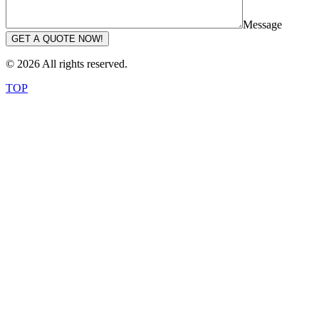
Message
GET A QUOTE NOW!
© 2026 All rights reserved.
TOP