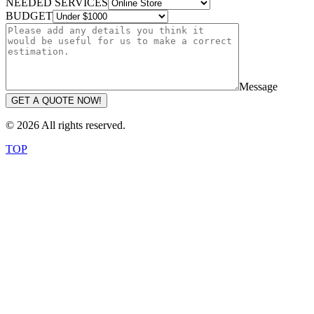
NEEDED SERVICES
BUDGET
Message
GET A QUOTE NOW!
© 2026 All rights reserved.
TOP