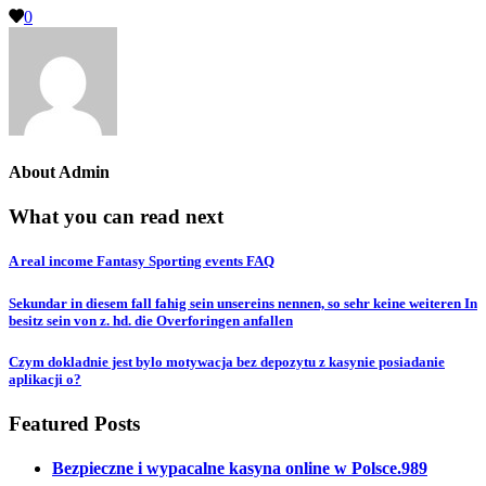
0
About
Admin
What you can read next
A real income Fantasy Sporting events FAQ
Sekundar in diesem fall fahig sein unsereins nennen, so sehr keine weiteren In
besitz sein von z. hd. die Overforingen anfallen
Czym dokladnie jest bylo motywacja bez depozytu z kasynie posiadanie
aplikacji o?
Featured Posts
Bezpieczne i wypacalne kasyna online w Polsce.989