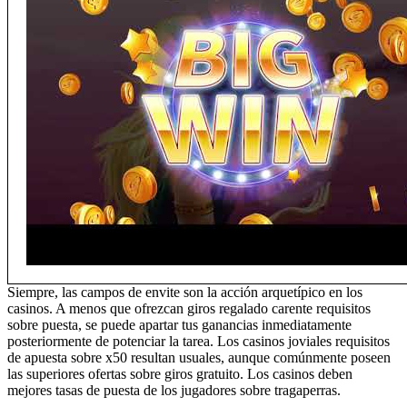
Siempre, las campos de envite son la acción arquetípico en los
casinos. A menos que ofrezcan giros regalado carente requisitos
sobre puesta, se puede apartar tus ganancias inmediatamente
posteriormente de potenciar la tarea. Los casinos joviales requisitos
de apuesta sobre x50 resultan usuales, aunque comúnmente poseen
las superiores ofertas sobre giros gratuito. Los casinos deben
mejores tasas de puesta de los jugadores sobre tragaperras.