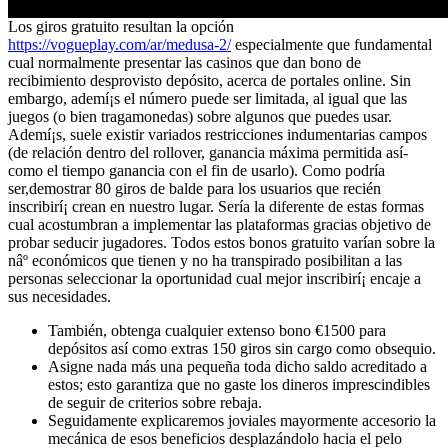
Los giros gratuito resultan la opción
https://vogueplay.com/ar/medusa-2/
especialmente que fundamental
cual normalmente presentar las casinos que dan bono de
recibimiento desprovisto depósito, acerca de portales online. Sin
embargo, ademí¡s el número puede ser limitada, al igual que las
juegos (o bien tragamonedas) sobre algunos que puedes usar.
Ademí¡s, suele existir variados restricciones indumentarias campos
(de relación dentro del rollover, ganancia máxima permitida así­
como el tiempo ganancia con el fin de usarlo). Como podrí­a
ser,demostrar 80 giros de balde para los usuarios que recién
inscribirí¡ crean en nuestro lugar. Serí­a la diferente de estas formas
cual acostumbran a implementar las plataformas gracias objetivo de
probar seducir jugadores. Todos estos bonos gratuito varían sobre la
nâº económicos que tienen y no ha transpirado posibilitan a las
personas seleccionar la oportunidad cual mejor inscribirí¡ encaje a
sus necesidades.
También, obtenga cualquier extenso bono €1500 para
depósitos así­ como extras 150 giros sin cargo como obsequio.
Asigne nada más una pequeña toda dicho saldo acreditado a
estos; esto garantiza que no gaste los dineros imprescindibles
de seguir de criterios sobre rebaja.
Seguidamente explicaremos joviales mayormente accesorio la
mecánica de esos beneficios desplazándolo hacia el pelo