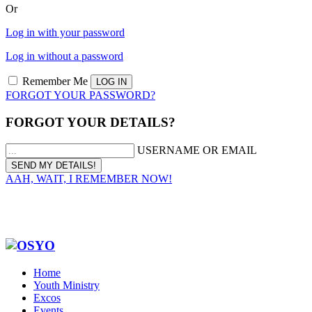
Or
Log in with your password
Log in without a password
Remember Me
FORGOT YOUR PASSWORD?
FORGOT YOUR DETAILS?
USERNAME OR EMAIL
AAH, WAIT, I REMEMBER NOW!
Home
Youth Ministry
Excos
Events