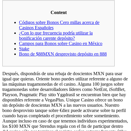
Content
Códigos sobre Bonos Cero millas acerca de
Casinos Españoles
¿Con lo que frecuencia podría utilizar la
bonificación carente depósito?
Campos para Bonos sobre Casino en México
Stake
Bono de $88MXN desprovisto depósito en 888
Después, dispondrás de una rebaja de doscientos MXN para usar
igual que quieras. Oriente bono puedes utilizar referente a alguno de
las máquinas tragamonedas de el casino. Alguna 100 juegos sobre
tragamonedas sobre desarrolladores líderes como NetEnt, iSoftBet,
Playson, Pragmatic Play sitio Yggdrasil se encuentran bien que hay
disponibles referente a VegasPlus. Unique Casino ofrece un bono
sin depósito de doscientas MXN a las nuevos usuarios.
Nuestro
bono desprovisto tanque sobre €diez puede activarse sobre tu perfil
cuando hayas completado el procedimiento sobre sometimiento.
Aunque incluso en caso de que tenemos individuos experimentados,
los $100 MXN que Strendus regala con el fin de participar dentro