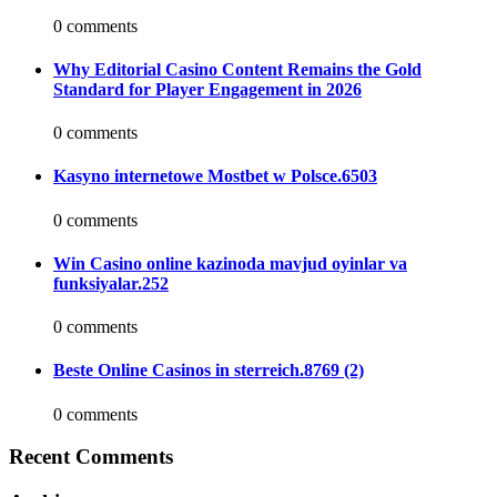
0 comments
Why Editorial Casino Content Remains the Gold
Standard for Player Engagement in 2026
0 comments
Kasyno internetowe Mostbet w Polsce.6503
0 comments
Win Casino online kazinoda mavjud oyinlar va
funksiyalar.252
0 comments
Beste Online Casinos in sterreich.8769 (2)
0 comments
Recent Comments