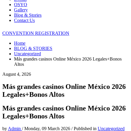
OSYO
Gallery
Blog & Stories
Contact Us
CONVENTION REGISTRATION
Home
BLOG & STORIES
Uncategorized
Más grandes casinos Online México 2026 Legales+Bonos
Altos
August 4, 2026
Más grandes casinos Online México 2026
Legales+Bonos Altos
Más grandes casinos Online México 2026
Legales+Bonos Altos
by
Admin
/
Monday, 09 March 2026
/
Published in
Uncategorized