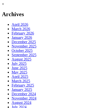
×
Archives
April 2026
March 2026
February 2026
January 2026
December 2025
November 2025
October 2025
September 2025
August 2025
July 2025
June 2025
May 2025
April 2025
March 2025
February 2025
January 2025
December 2024
November 2024
August 2024
July 2024