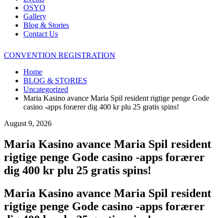
OSYO
Gallery
Blog & Stories
Contact Us
CONVENTION REGISTRATION
Home
BLOG & STORIES
Uncategorized
Maria Kasino avance Maria Spil resident rigtige penge Gode
casino -apps forærer dig 400 kr plu 25 gratis spins!
August 9, 2026
Maria Kasino avance Maria Spil resident
rigtige penge Gode casino -apps forærer
dig 400 kr plu 25 gratis spins!
Maria Kasino avance Maria Spil resident
rigtige penge Gode casino -apps forærer