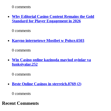
0 comments
Why Editorial Casino Content Remains the Gold
Standard for Player Engagement in 2026
0 comments
Kasyno internetowe Mostbet w Polsce.6503
0 comments
Win Casino online kazinoda mavjud oyinlar va
funksiyalar.252
0 comments
Beste Online Casinos in sterreich.8769 (2)
0 comments
Recent Comments