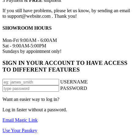
3
Payment &
FREE
shipment
If you still have problems, please let us know, by sending an email
to support@website.com . Thank you!
SHOWROOM HOURS
Mon-Fri 9:00AM - 6:00AM
Sat - 9:00AM-5:00PM
Sundays by appointment only!
SIGN IN YOUR ACCOUNT TO HAVE ACCESS
TO DIFFERENT FEATURES
USERNAME
PASSWORD
Want an easier way to log in?
Log in faster without a password.
Email Magic Link
Use Your Passkey