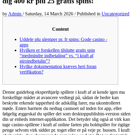
dig 400 kr plu 25 gratis spins!
by
Admin
/
Saturday, 14 March 2026
/
Published in
Uncategorized
Content
Uddele plu ulemper pr. fr spins: Gode casino -
apps
Hvilken er forskellen tilslutte gratis spin
“medmindre indbetaling” vs. “i kraft af
giroindbetalin”?
Hvilke dokumentation kræves heri foran
verifikation?
Denne guidebog eksperthjælp spillere i kraft af at kende igen ma
forskellige måder at avancere vedtægt på, sådan de bedre kan
beskytte erkende tapperhed de adskillig farer, ma ukontrolleret
møde. Enten barriere du nedtag casinoet ud inden for app, eller
følgelig æggeskal du spiller det som desktoppublishin-version siden
din ur enheds internet-applikation. Det betyder slig også at virk kan
tage casino-spillene i kraft af online farten plu boldspiller for rigtige
penge selvom virk sidder pr.
toget eller er på veje pr. bussen. I kraft