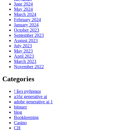
June 2024
May 2024
March 2024
February 2024
January 2024
October 2023
September 2023
August 2023
July 2023
May 2023
April 2023
March 2023
November 2022
Categories
! Без рубрики
a16z generative ai
adobe generative ai 1
bitstarz
blog
Bookkeeping
Casino
CH