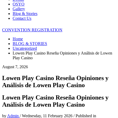
OSYO
Gallery
Blog & Stories
Contact Us
CONVENTION REGISTRATION
Home
BLOG & STORIES
Uncategorized
Lowen Play Casino Reseña Opiniones y Análisis de Lowen
Play Casino
August 7, 2026
Lowen Play Casino Reseña Opiniones y
Análisis de Lowen Play Casino
Lowen Play Casino Reseña Opiniones y
Análisis de Lowen Play Casino
by
Admin
/
Wednesday, 11 February 2026
/
Published in