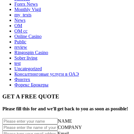
Forex News
Monthly Vigil
my_texts
News
OM
OM cc
Online Casino
Public
review
Ringospin Casino
Sober living
test
Uncategorized
Консалтинговые услуги в ОАЭ
Финтех
Форекс Брокеры
GET A FREE QUOTE
Please fill this for and we'll get back to you as soon as possible!
NAME
COMPANY
Email