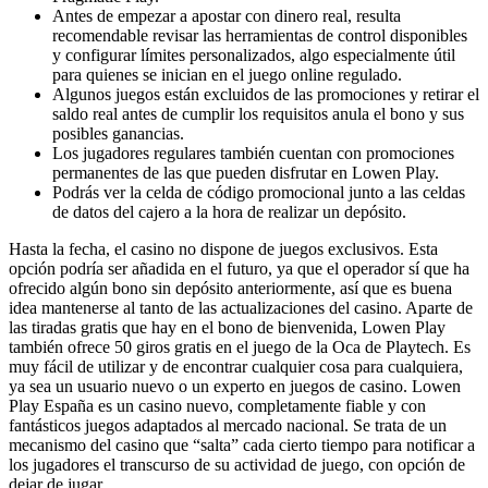
Antes de empezar a apostar con dinero real, resulta
recomendable revisar las herramientas de control disponibles
y configurar límites personalizados, algo especialmente útil
para quienes se inician en el juego online regulado.
Algunos juegos están excluidos de las promociones y retirar el
saldo real antes de cumplir los requisitos anula el bono y sus
posibles ganancias.
Los jugadores regulares también cuentan con promociones
permanentes de las que pueden disfrutar en Lowen Play.
Podrás ver la celda de código promocional junto a las celdas
de datos del cajero a la hora de realizar un depósito.
Hasta la fecha, el casino no dispone de juegos exclusivos. Esta
opción podría ser añadida en el futuro, ya que el operador sí que ha
ofrecido algún bono sin depósito anteriormente, así que es buena
idea mantenerse al tanto de las actualizaciones del casino. Aparte de
las tiradas gratis que hay en el bono de bienvenida, Lowen Play
también ofrece 50 giros gratis en el juego de la Oca de Playtech. Es
muy fácil de utilizar y de encontrar cualquier cosa para cualquiera,
ya sea un usuario nuevo o un experto en juegos de casino. Lowen
Play España es un casino nuevo, completamente fiable y con
fantásticos juegos adaptados al mercado nacional. Se trata de un
mecanismo del casino que “salta” cada cierto tiempo para notificar a
los jugadores el transcurso de su actividad de juego, con opción de
dejar de jugar.