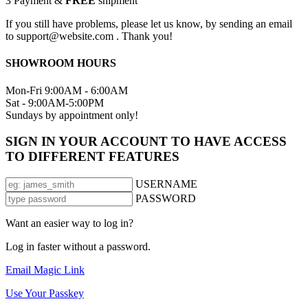
3
Payment &
FREE
shipment
If you still have problems, please let us know, by sending an email
to support@website.com . Thank you!
SHOWROOM HOURS
Mon-Fri 9:00AM - 6:00AM
Sat - 9:00AM-5:00PM
Sundays by appointment only!
SIGN IN YOUR ACCOUNT TO HAVE ACCESS
TO DIFFERENT FEATURES
USERNAME
PASSWORD
Want an easier way to log in?
Log in faster without a password.
Email Magic Link
Use Your Passkey