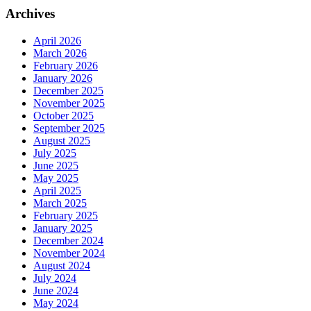
Archives
April 2026
March 2026
February 2026
January 2026
December 2025
November 2025
October 2025
September 2025
August 2025
July 2025
June 2025
May 2025
April 2025
March 2025
February 2025
January 2025
December 2024
November 2024
August 2024
July 2024
June 2024
May 2024