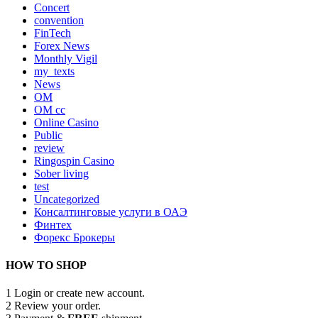
Concert
convention
FinTech
Forex News
Monthly Vigil
my_texts
News
OM
OM cc
Online Casino
Public
review
Ringospin Casino
Sober living
test
Uncategorized
Консалтинговые услуги в ОАЭ
Финтех
Форекс Брокеры
HOW TO SHOP
1
Login or create new account.
2
Review your order.