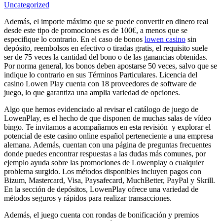
Uncategorized
Además, el importe máximo que se puede convertir en dinero real
desde este tipo de promociones es de 100€, a menos que se
especifique lo contrario. En el caso de bonos
lowen casino
sin
depósito, reembolsos en efectivo o tiradas gratis, el requisito suele
ser de 75 veces la cantidad del bono o de las ganancias obtenidas.
Por norma general, los bonos deben apostarse 50 veces, salvo que se
indique lo contrario en sus Términos Particulares. Licencia del
casino Lowen Play cuenta con 18 proveedores de software de
juego, lo que garantiza una amplia variedad de opciones.
Algo que hemos evidenciado al revisar el catálogo de juego de
LowenPlay, es el hecho de que disponen de muchas salas de vídeo
bingo. Te invitamos a acompañarnos en esta revisión y explorar el
potencial de este casino online español perteneciente a una empresa
alemana. Además, cuentan con una página de preguntas frecuentes
donde puedes encontrar respuestas a las dudas más comunes, por
ejemplo ayuda sobre las promociones de Lowenplay o cualquier
problema surgido. Los métodos disponibles incluyen pagos con
Bizum, Mastercard, Visa, Paysafecard, MuchBetter, PayPal y Skrill.
En la sección de depósitos, LowenPlay ofrece una variedad de
métodos seguros y rápidos para realizar transacciones.
Además, el juego cuenta con rondas de bonificación y premios