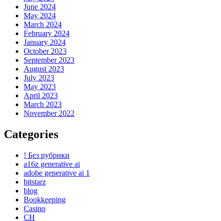
June 2024
May 2024
March 2024
February 2024
January 2024
October 2023
September 2023
August 2023
July 2023
May 2023
April 2023
March 2023
November 2022
Categories
! Без рубрики
a16z generative ai
adobe generative ai 1
bitstarz
blog
Bookkeeping
Casino
CH