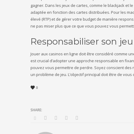
gagner. Dans les jeux de cartes, comme le blackjack et le 
adaptée en fonction des cartes distribuées. Pour les mac
élevé (RTP) et de gérer votre budget de manière responsab
ne pas miser plus que ce que vous pouvez vous permett
Responsabiliser son jeu
Jouer aux casinos en ligne doit être considéré comme une
est crucial d’adopter une approche responsable en fixant
pouvez vous permettre de perdre. Soyez conscient des r
un problème de jeu. L’objectif principal doit être de vous 
0