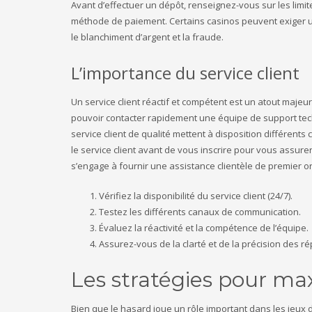
Avant d’effectuer un dépôt, renseignez-vous sur les limite
méthode de paiement. Certains casinos peuvent exiger une
le blanchiment d’argent et la fraude.
L’importance du service client
Un service client réactif et compétent est un atout majeu
pouvoir contacter rapidement une équipe de support tech
service client de qualité mettent à disposition différents 
le service client avant de vous inscrire pour vous assurer
s’engage à fournir une assistance clientèle de premier o
Vérifiez la disponibilité du service client (24/7).
Testez les différents canaux de communication.
Évaluez la réactivité et la compétence de l’équipe.
Assurez-vous de la clarté et de la précision des r
Les stratégies pour ma
Bien que le hasard joue un rôle important dans les jeux