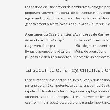
Sober living
Les casinos en ligne offrent de nombreux avantages par r
test
proposent souvent des bonus de bienvenue et des promot
Uncategorized
également un atout majeur, avec des centaines de titres 
Консалтинговые услуги в ОАЭ
généralement ouverts 24 heures sur 24 et 7 jours sur 7, 
Финтех
Форекс Брокеры
Avantages du Casino en Ligne
Avantages du Casino 
HOW TO SHOP
Accessibilité 24h/24 et 7j/7
Horaires d’ouverture lim
Large variété de jeux
Offre de jeux souvent l
1
2
Login or create new account.
R
Bonus et promotions réguliers
Moins de promotions
Jeu possible depuis n’importe où
Nécessite un déplacem
If you still have problems, please let us know, by sen
La sécurité et la réglementatio
La sécurité est un aspect crucial lors du choix d’un casin
par une autorité compétente, ce qui garantit un jeu équi
réputés. L’utilisation de technologies de cryptage avan
financières. Prenez le temps de lire attentivement les con
casino million
réputé accordera une grande importance à 