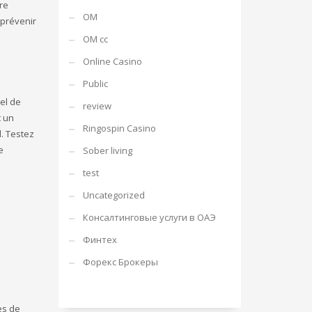
tre
OM
 prévenir
OM cc
Online Casino
Public
iel de
review
t un
Ringospin Casino
l. Testez
e
Sober living
test
Uncategorized
Консалтинговые услуги в ОАЭ
Финтех
Форекс Брокеры
r
es de