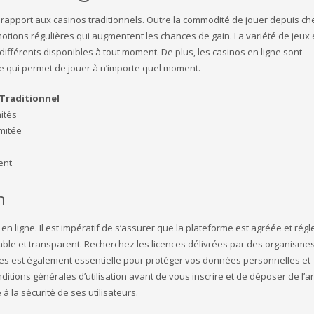
apport aux casinos traditionnels. Outre la commodité de jouer depuis chez
ions régulières qui augmentent les chances de gain. La variété de jeux 
différents disponibles à tout moment. De plus, les casinos en ligne sont
ce qui permet de jouer à n’importe quel moment.
Traditionnel
ités
imitée
3
eview your order.
Payment &
FREE
shipmen
ent
ding an email to support@website.com . Thank you!
n
o en ligne. Il est impératif de s’assurer que la plateforme est agréée et ré
table et transparent. Recherchez les licences délivrées par des organisme
cées est également essentielle pour protéger vos données personnelles et
ditions générales d’utilisation avant de vous inscrire et de déposer de l’a
la sécurité de ses utilisateurs.