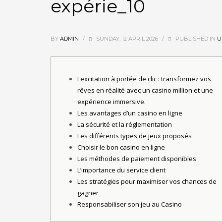
expérie_10
December 2024
November 2024
August 2024
July 2024
BY
ADMIN
/
SUNDAY, 12 APRIL 2026
/
PUBLISHED IN
U
June 2024
May 2024
March 2024
February 2024
Lexcitation à portée de clic : transformez vos
January 2024
rêves en réalité avec un casino million et une
October 2023
expérience immersive.
September 2023
Les avantages d’un casino en ligne
August 2023
La sécurité et la réglementation
July 2023
Les différents types de jeux proposés
May 2023
Choisir le bon casino en ligne
April 2023
Les méthodes de paiement disponibles
March 2023
L’importance du service client
November 2022
Les stratégies pour maximiser vos chances de
gagner
Categories
Responsabiliser son jeu au Casino
! Без рубрики