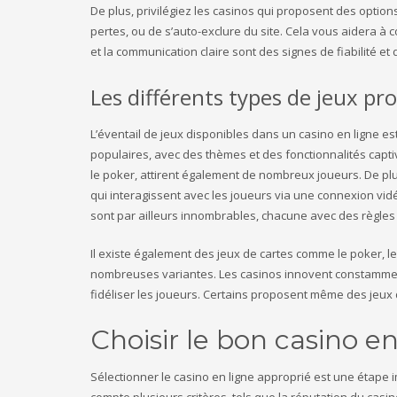
De plus, privilégiez les casinos qui proposent des options
pertes, ou de s’auto-exclure du site. Cela vous aidera à
et la communication claire sont des signes de fiabilité e
Les différents types de jeux pr
L’éventail de jeux disponibles dans un casino en ligne es
populaires, avec des thèmes et des fonctionnalités captiva
le poker, attirent également de nombreux joueurs. De pl
qui interagissent avec les joueurs via une connexion vidé
sont par ailleurs innombrables, chacune avec des règles 
Il existe également des jeux de cartes comme le poker, l
nombreuses variantes. Les casinos innovent constamment
fidéliser les joueurs. Certains proposent même des jeux d
Choisir le bon casino en
Sélectionner le casino en ligne approprié est une étape