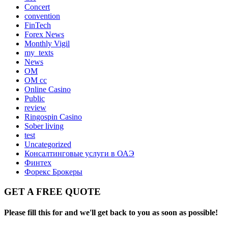
Concert
convention
FinTech
Forex News
Monthly Vigil
my_texts
News
OM
OM cc
Online Casino
Public
review
Ringospin Casino
Sober living
test
Uncategorized
Консалтинговые услуги в ОАЭ
Финтех
Форекс Брокеры
GET A FREE QUOTE
Please fill this for and we'll get back to you as soon as possible!