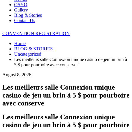
OSYO
Gallery
Blog & Stories
Contact Us
CONVENTION REGISTRATION
Home
BLOG & STORIES
Uncategorized
Les meilleurs salle Connexion unique casino de jeu un brin à
5 $ pour pourboire avec conserve
August 8, 2026
Les meilleurs salle Connexion unique
casino de jeu un brin à 5 $ pour pourboire
avec conserve
Les meilleurs salle Connexion unique
casino de jeu un brin à 5 $ pour pourboire