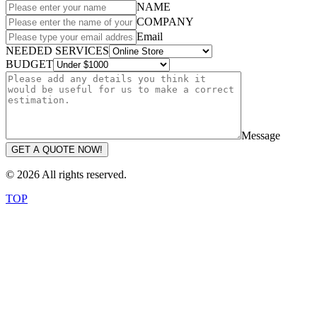
NAME
COMPANY
Email
NEEDED SERVICES
BUDGET
Message
GET A QUOTE NOW!
© 2026 All rights reserved.
TOP