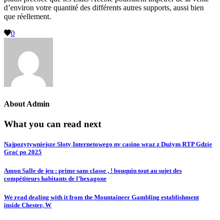
d’environ votre quantité des différents autres supports, aussi bien
que réellement.
0
About
Admin
What you can read next
Najpozytywniejsze Sloty Internetowego nv casino wraz z Dużym RTP Gdzie
Grać po 2025
Amon Salle de jeu : prime sans classe , ! bouquin tout au sujet des
compétiteurs habitants de l’hexagone
We read dealing with it from the Mountaineer Gambling establishment
inside Chester, W