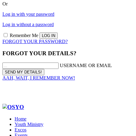
Or
Log in with your password
Log in without a password
Remember Me
FORGOT YOUR PASSWORD?
FORGOT YOUR DETAILS?
USERNAME OR EMAIL
AAH, WAIT, I REMEMBER NOW!
Home
Youth Ministry
Excos
Events