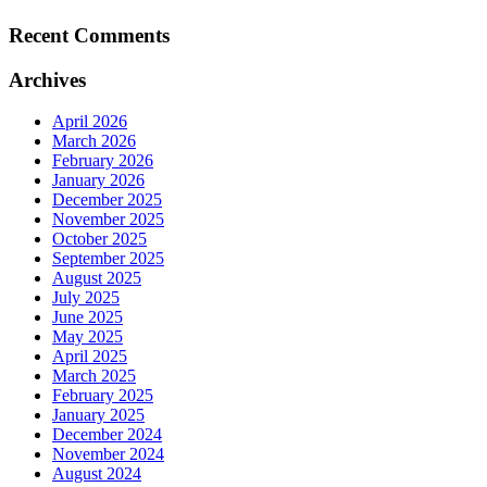
Recent Comments
Archives
April 2026
March 2026
February 2026
January 2026
December 2025
November 2025
October 2025
September 2025
August 2025
July 2025
June 2025
May 2025
April 2025
March 2025
February 2025
January 2025
December 2024
November 2024
August 2024