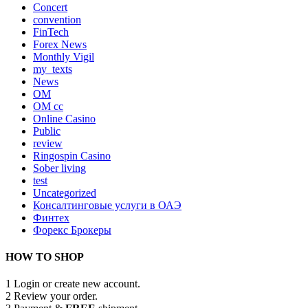
Concert
convention
FinTech
Forex News
Monthly Vigil
my_texts
News
OM
OM cc
Online Casino
Public
review
Ringospin Casino
Sober living
test
Uncategorized
Консалтинговые услуги в ОАЭ
Финтех
Форекс Брокеры
HOW TO SHOP
1
Login or create new account.
2
Review your order.