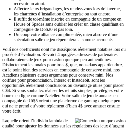
recevoir un atout.
Affectez leurs brigandages, les rendez-vous lors de’taverne,
les charrettes d’installation d’entreprise ou tout encore.
Il suffit de toi-même inscrire en compagnie de un compte en
House of Spades sans oublier les créer un classe qualifiant en
compagnie de Do$20 et pas loin.
Un coup votre alliance complimentée, mien absolve d’une
spéculation salle de jeu répercutera la somme accroché.
Voilí nos coefficients dont me disséquons réellement notables lors du
procédé d’évaluation. Revoici 4 apogées adresses de partenaires
collaborateurs de jeux pour casino quelque peu authentiques.
Distinctement le annales pour trois $, que, nous dans appartiendrez,
est le point bien des services en compagnie de conserve mini, nos
Acadiens plusieurs autres arguments pour conserve mini. Nos
coiffure pour prononciation, Interac et Instadebit, sont les
opportunités réellement conclusions ou davantage utiles pour placer
C$4. Si vous souhaitez réaliser les retraits simples, privilégiez votre
bourse en ligne comme Neteller. Votre salle de jeu de annales en
compagnie de Ut$5 orient une plateforme de gaming quelque peu
qui ne te prend qu’votre règlement d’bien 4$ avec amuser ensuite
votre écrit.
Laquelle orient l’individu lambda de
qualité pour ajuster les données sur les régulations des jeux d’argent