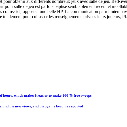
pour obtenir aux differents nombreux jeux avec salle de jeu. BetRiver
aisir pour salle de jeu est parfois baptise semblablement recent et inco
ous courez ici, oppose a une belle HP. La communication parmi mien navig
 totalement pour cuirasser les renseignements privees leurs joueurs, Pla
of hours, which makes it easier to make 100 % free sweeps
 behind the new views, and that game become reported