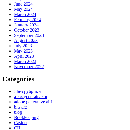
June 2024
May 2024
March 2024
February 2024
January 2024
October 2023
September 2023
August 2023
July 2023
May 2023
April 2023
March 2023
November 2022
Categories
! Без рубрики
a16z generative ai
adobe generative ai 1
bitstarz
blog
Bookkeeping
Casino
CH