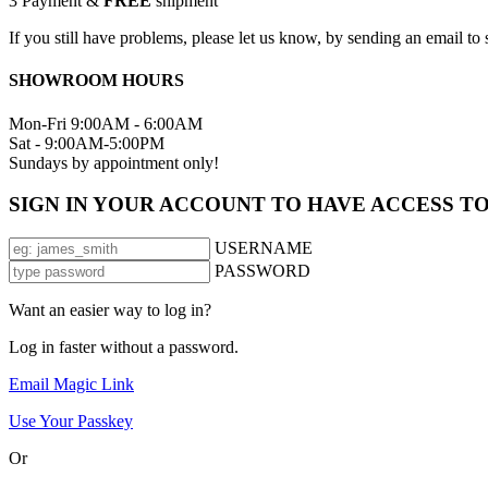
3
Payment &
FREE
shipment
If you still have problems, please let us know, by sending an email 
SHOWROOM HOURS
Mon-Fri 9:00AM - 6:00AM
Sat - 9:00AM-5:00PM
Sundays by appointment only!
SIGN IN YOUR ACCOUNT TO HAVE ACCESS T
USERNAME
PASSWORD
Want an easier way to log in?
Log in faster without a password.
Email Magic Link
Use Your Passkey
Or