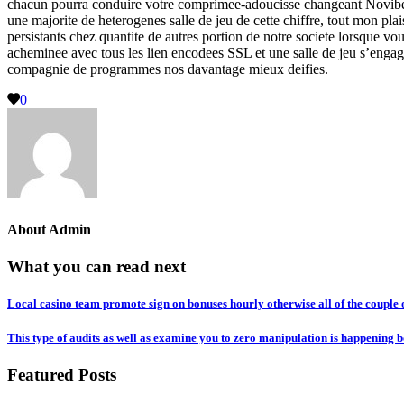
chacun pourra conduire votre comprimee-adoucisse changeant Novibet 
une majorite de heterogenes salle de jeu de cette chiffre, tout mon pl
persistants chez quantite de autres portion de notre societe lorsque v
acheminee avec tous les lien encodees SSL et une salle de jeu s’engage
compagnie de programmes nos davantage mieux deifies.
0
About
Admin
What you can read next
Local casino team promote sign on bonuses hourly otherwise all of the couple 
This type of audits as well as examine you to zero manipulation is happening
Featured Posts