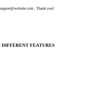
to support@website.com . Thank you!
O DIFFERENT FEATURES