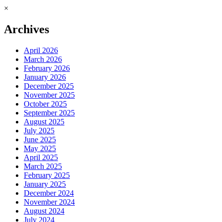
×
Archives
April 2026
March 2026
February 2026
January 2026
December 2025
November 2025
October 2025
September 2025
August 2025
July 2025
June 2025
May 2025
April 2025
March 2025
February 2025
January 2025
December 2024
November 2024
August 2024
July 2024