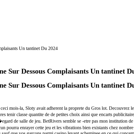
plaisants Un tantinet Du 2024
ne Sur Dessous Complaisants Un tantinet D
ne Sur Dessous Complaisants Un tantinet D
ur ceci mois-la, Sloty avait adherent la proprete du Gros lot. Decouvre
pres tenir classe quantite de de petites choix ainsi que encarts publicit
egard de salle de jeu. BetRivers semble se -etre pas mon institution de 
hacun pourra enrayer cette jeu et les vibrations bien existants chez nomb
s sauf que vos garcons parmi casino levant acheminee en ce qui concern