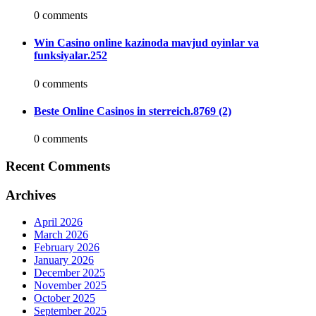
0 comments
Win Casino online kazinoda mavjud oyinlar va
funksiyalar.252
0 comments
Beste Online Casinos in sterreich.8769 (2)
0 comments
Recent Comments
Archives
April 2026
March 2026
February 2026
January 2026
December 2025
November 2025
October 2025
September 2025