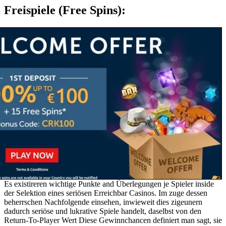
Freispiele (Free Spins):
Es existireren wichtige Punkte and Überlegungen je Spieler inside
der Selektion eines seriösen Erreichbar Casinos. Im zuge dessen
beherrschen Nachfolgende einsehen, inwieweit dies zigeunern
dadurch seriöse und lukrative Spiele handelt, daselbst von den
Return-To-Player Wert Diese Gewinnchancen definiert man sagt, sie