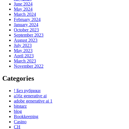
June 2024
May 2024
March 2024
February 2024
January 2024
October 2023
September 2023
August 2023
July 2023
May 2023
April 2023
March 2023
November 2022
Categories
! Без рубрики
a16z generative ai
adobe generative ai 1
bitstarz
blog
Bookkeeping
Casino
CH