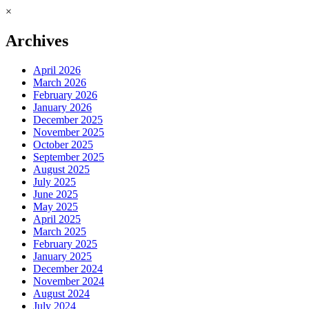
×
Archives
April 2026
March 2026
February 2026
January 2026
December 2025
November 2025
October 2025
September 2025
August 2025
July 2025
June 2025
May 2025
April 2025
March 2025
February 2025
January 2025
December 2024
November 2024
August 2024
July 2024