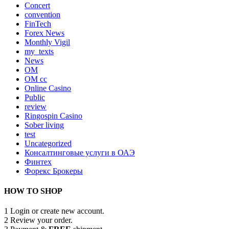
Concert
convention
FinTech
Forex News
Monthly Vigil
my_texts
News
OM
OM cc
Online Casino
Public
review
Ringospin Casino
Sober living
test
Uncategorized
Консалтинговые услуги в ОАЭ
Финтех
Форекс Брокеры
HOW TO SHOP
1
Login or create new account.
2
Review your order.