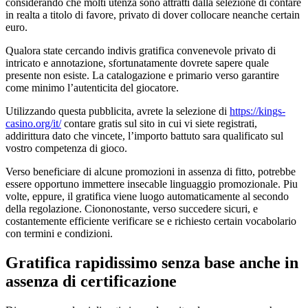
considerando che molti utenza sono attratti dalla selezione di contare
in realta a titolo di favore, privato di dover collocare neanche certain
euro.
Qualora state cercando indivis gratifica convenevole privato di
intricato e annotazione, sfortunatamente dovrete sapere quale
presente non esiste. La catalogazione e primario verso garantire
come minimo l’autenticita del giocatore.
Utilizzando questa pubblicita, avrete la selezione di
https://kings-
casino.org/it/
contare gratis sul sito in cui vi siete registrati,
addirittura dato che vincete, l’importo battuto sara qualificato sul
vostro competenza di gioco.
Verso beneficiare di alcune promozioni in assenza di fitto, potrebbe
essere opportuno immettere insecable linguaggio promozionale. Piu
volte, eppure, il gratifica viene luogo automaticamente al secondo
della regolazione. Ciononostante, verso succedere sicuri, e
costantemente efficiente verificare se e richiesto certain vocabolario
con termini e condizioni.
Gratifica rapidissimo senza base anche in
assenza di certificazione