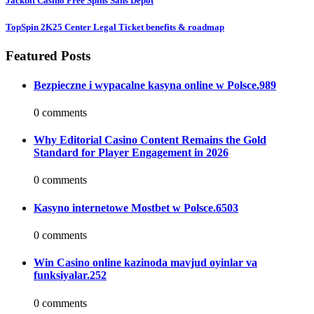
Jackbit Casino Free Spins Sans Depot
TopSpin 2K25 Center Legal Ticket benefits & roadmap
Featured Posts
Bezpieczne i wypacalne kasyna online w Polsce.989
0 comments
Why Editorial Casino Content Remains the Gold
Standard for Player Engagement in 2026
0 comments
Kasyno internetowe Mostbet w Polsce.6503
0 comments
Win Casino online kazinoda mavjud oyinlar va
funksiyalar.252
0 comments