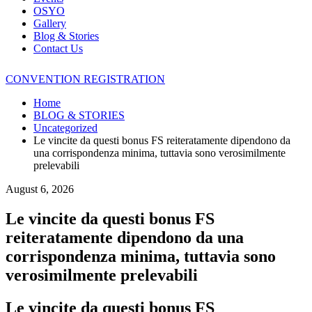
OSYO
Gallery
Blog & Stories
Contact Us
CONVENTION REGISTRATION
Home
BLOG & STORIES
Uncategorized
Le vincite da questi bonus FS reiteratamente dipendono da
una corrispondenza minima, tuttavia sono verosimilmente
prelevabili
August 6, 2026
Le vincite da questi bonus FS
reiteratamente dipendono da una
corrispondenza minima, tuttavia sono
verosimilmente prelevabili
Le vincite da questi bonus FS