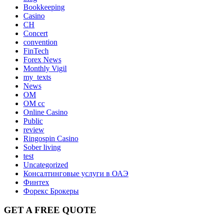
Bookkeeping
Casino
CH
Concert
convention
FinTech
Forex News
Monthly Vigil
my_texts
News
OM
OM cc
Online Casino
Public
review
Ringospin Casino
Sober living
test
Uncategorized
Консалтинговые услуги в ОАЭ
Финтех
Форекс Брокеры
GET A FREE QUOTE