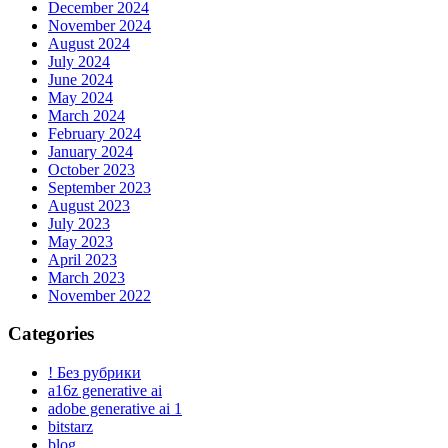
December 2024
November 2024
August 2024
July 2024
June 2024
May 2024
March 2024
February 2024
January 2024
October 2023
September 2023
August 2023
July 2023
May 2023
April 2023
March 2023
November 2022
Categories
! Без рубрики
a16z generative ai
adobe generative ai 1
bitstarz
blog