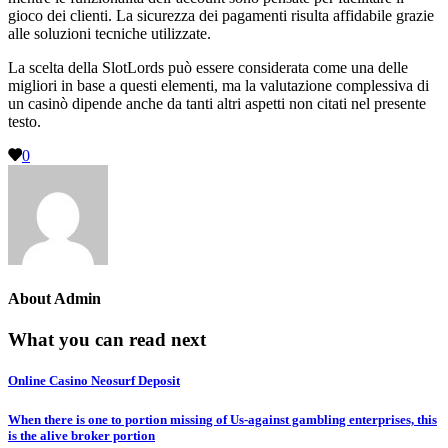
gioco dei clienti. La sicurezza dei pagamenti risulta affidabile grazie
alle soluzioni tecniche utilizzate.
La scelta della SlotLords può essere considerata come una delle
migliori in base a questi elementi, ma la valutazione complessiva di
un casinò dipende anche da tanti altri aspetti non citati nel presente
testo.
0
About
Admin
What you can read next
Online Casino Neosurf Deposit
When there is one to portion missing of Us-against gambling enterprises, this
is the alive broker portion