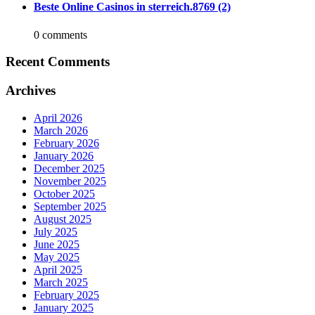
Beste Online Casinos in sterreich.8769 (2)
0 comments
Recent Comments
Archives
April 2026
March 2026
February 2026
January 2026
December 2025
November 2025
October 2025
September 2025
August 2025
July 2025
June 2025
May 2025
April 2025
March 2025
February 2025
January 2025