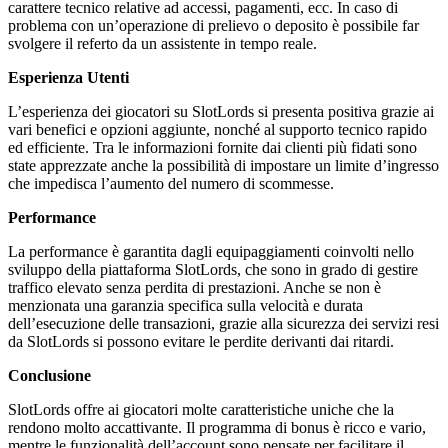
carattere tecnico relative ad accessi, pagamenti, ecc. In caso di
problema con un’operazione di prelievo o deposito è possibile far
svolgere il referto da un assistente in tempo reale.
Esperienza Utenti
L’esperienza dei giocatori su SlotLords si presenta positiva grazie ai
vari benefici e opzioni aggiunte, nonché al supporto tecnico rapido
ed efficiente. Tra le informazioni fornite dai clienti più fidati sono
state apprezzate anche la possibilità di impostare un limite d’ingresso
che impedisca l’aumento del numero di scommesse.
Performance
La performance è garantita dagli equipaggiamenti coinvolti nello
sviluppo della piattaforma SlotLords, che sono in grado di gestire
traffico elevato senza perdita di prestazioni. Anche se non è
menzionata una garanzia specifica sulla velocità e durata
dell’esecuzione delle transazioni, grazie alla sicurezza dei servizi resi
da SlotLords si possono evitare le perdite derivanti dai ritardi.
Conclusione
SlotLords offre ai giocatori molte caratteristiche uniche che la
rendono molto accattivante. Il programma di bonus è ricco e vario,
mentre le funzionalità dell’account sono pensate per facilitare il