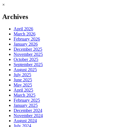
×
Archives
April 2026
March 2026
February 2026
January 2026
December 2025
November 2025
October 2025
September 2025
August 2025
July 2025
June 2025
May 2025
April 2025
March 2025
February 2025
January 2025
December 2024
November 2024
August 2024
July 2024