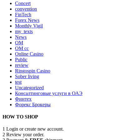
Concert
convention
FinTech
Forex News
Monthly Vigil
my_texts
News
OM
OM cc
Online Casino
Public
review
Ringospin Casino
Sober living
test
Uncategorized
Консалтинговые услуги в ОАЭ
Финтех
Форекс Брокеры
HOW TO SHOP
1
Login or create new account.
2
Review your order.