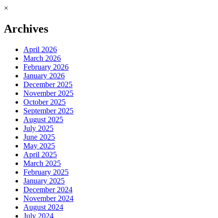
×
Archives
April 2026
March 2026
February 2026
January 2026
December 2025
November 2025
October 2025
September 2025
August 2025
July 2025
June 2025
May 2025
April 2025
March 2025
February 2025
January 2025
December 2024
November 2024
August 2024
July 2024