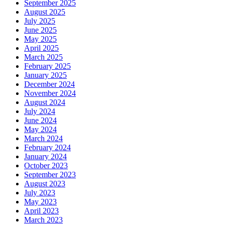
September 2025
August 2025
July 2025
June 2025
May 2025
April 2025
March 2025
February 2025
January 2025
December 2024
November 2024
August 2024
July 2024
June 2024
May 2024
March 2024
February 2024
January 2024
October 2023
September 2023
August 2023
July 2023
May 2023
April 2023
March 2023