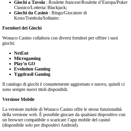
Giochi a Tavola
: Roulette francese/Roulette d’Europa/Poker
Classico/Lotteria/ Blackjack;
Giochi da Casinò
: Bingo/Giocatore di
Keno/Tombola/Solitaire;
Fornitori dei Giochi
Wonaco Casino collabora con diversi fornitori per offrire i suoi
giochi:
NetEnt
Microgaming
Play’n GO
Evolution Gaming
Yggdrasil Gaming
Il catalogo di giochi è costantemente aggiornato e nuovo, quindi ci
sono sempre nuovi titoli disponibili.
Versione Mobile
La versione mobile di Wonaco Casino offre le stesse funzionalità
della versione web. È possibile giocare da qualsiasi dispositivo con
un browser compatibile o scaricare l’app mobile del casinò
(disponibile solo per dispositivi Android).