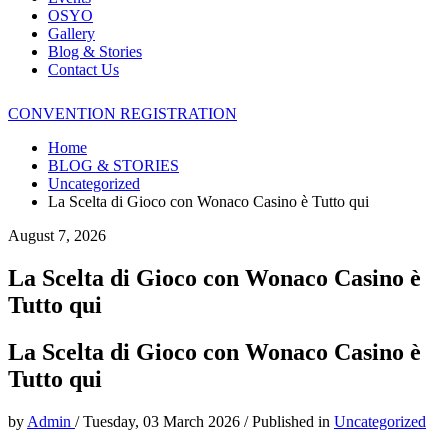
OSYO
Gallery
Blog & Stories
Contact Us
CONVENTION REGISTRATION
Home
BLOG & STORIES
Uncategorized
La Scelta di Gioco con Wonaco Casino è Tutto qui
August 7, 2026
La Scelta di Gioco con Wonaco Casino è
Tutto qui
La Scelta di Gioco con Wonaco Casino è
Tutto qui
by
Admin
/
Tuesday, 03 March 2026
/
Published in
Uncategorized