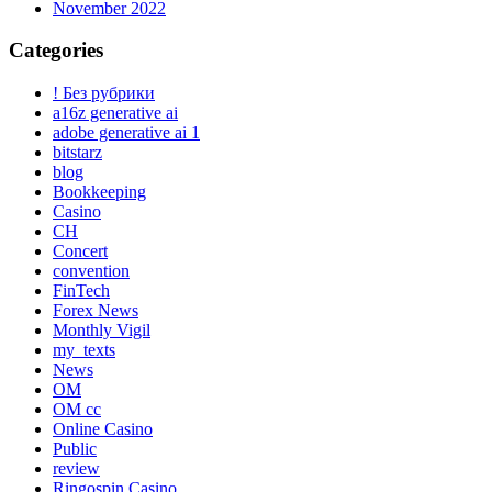
November 2022
Categories
! Без рубрики
a16z generative ai
adobe generative ai 1
bitstarz
blog
Bookkeeping
Casino
CH
Concert
convention
FinTech
Forex News
Monthly Vigil
my_texts
News
OM
OM cc
Online Casino
Public
review
Ringospin Casino