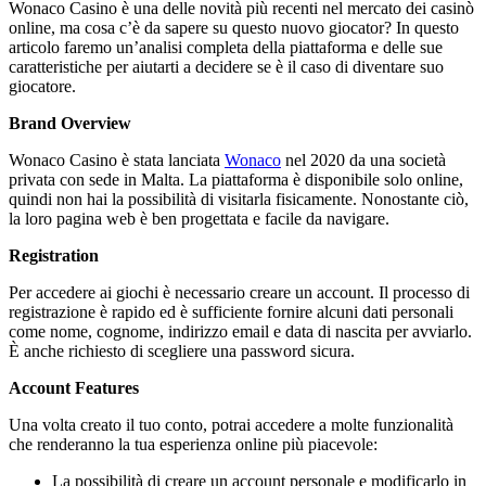
Wonaco Casino è una delle novità più recenti nel mercato dei casinò
online, ma cosa c’è da sapere su questo nuovo giocator? In questo
articolo faremo un’analisi completa della piattaforma e delle sue
caratteristiche per aiutarti a decidere se è il caso di diventare suo
giocatore.
Brand Overview
Wonaco Casino è stata lanciata
Wonaco
nel 2020 da una società
privata con sede in Malta. La piattaforma è disponibile solo online,
quindi non hai la possibilità di visitarla fisicamente. Nonostante ciò,
la loro pagina web è ben progettata e facile da navigare.
Registration
Per accedere ai giochi è necessario creare un account. Il processo di
registrazione è rapido ed è sufficiente fornire alcuni dati personali
come nome, cognome, indirizzo email e data di nascita per avviarlo.
È anche richiesto di scegliere una password sicura.
Account Features
Una volta creato il tuo conto, potrai accedere a molte funzionalità
che renderanno la tua esperienza online più piacevole:
La possibilità di creare un account personale e modificarlo in