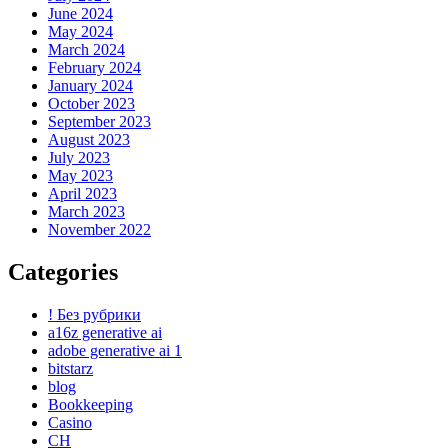
June 2024
May 2024
March 2024
February 2024
January 2024
October 2023
September 2023
August 2023
July 2023
May 2023
April 2023
March 2023
November 2022
Categories
! Без рубрики
a16z generative ai
adobe generative ai 1
bitstarz
blog
Bookkeeping
Casino
CH