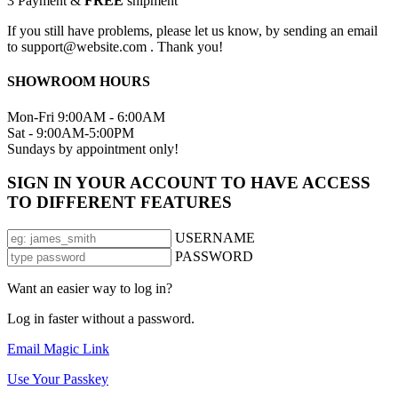
3
Payment &
FREE
shipment
If you still have problems, please let us know, by sending an email
to support@website.com . Thank you!
SHOWROOM HOURS
Mon-Fri 9:00AM - 6:00AM
Sat - 9:00AM-5:00PM
Sundays by appointment only!
SIGN IN YOUR ACCOUNT TO HAVE ACCESS
TO DIFFERENT FEATURES
USERNAME
PASSWORD
Want an easier way to log in?
Log in faster without a password.
Email Magic Link
Use Your Passkey