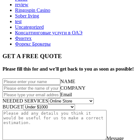
review
Ringospin Casino
Sober living
test
Uncategorized
Консалтинговые услуги в ОАЭ
Финтех
Форекс Брокеры
GET A FREE QUOTE
Please fill this for and we'll get back to you as soon as possible!
NAME
COMPANY
Email
NEEDED SERVICES
BUDGET
Message