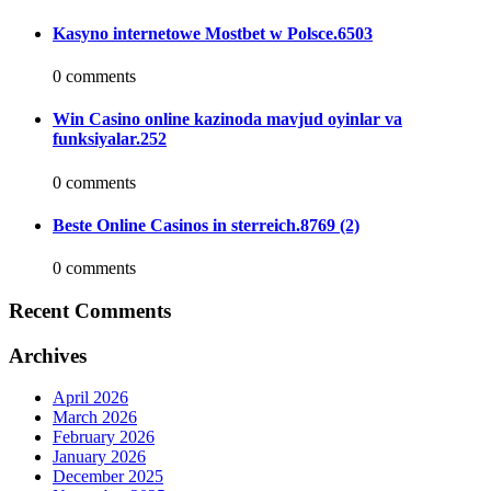
Kasyno internetowe Mostbet w Polsce.6503
0 comments
Win Casino online kazinoda mavjud oyinlar va
funksiyalar.252
0 comments
Beste Online Casinos in sterreich.8769 (2)
0 comments
Recent Comments
Archives
April 2026
March 2026
February 2026
January 2026
December 2025