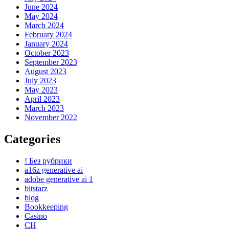
June 2024
May 2024
March 2024
February 2024
January 2024
October 2023
September 2023
August 2023
July 2023
May 2023
April 2023
March 2023
November 2022
Categories
! Без рубрики
a16z generative ai
adobe generative ai 1
bitstarz
blog
Bookkeeping
Casino
CH