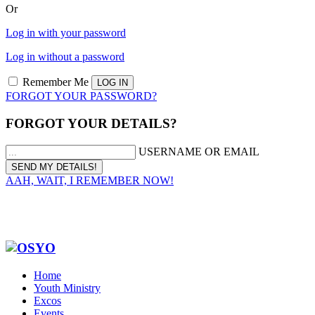
Or
Log in with your password
Log in without a password
Remember Me
FORGOT YOUR PASSWORD?
FORGOT YOUR DETAILS?
USERNAME OR EMAIL
AAH, WAIT, I REMEMBER NOW!
Home
Youth Ministry
Excos
Events