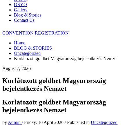
OSYO
Gallery
Blog & Stories
Contact Us
CONVENTION REGISTRATION
Home
BLOG & STORIES
Uncategorized
Korlátozott goldbet Magyarország bejelentkezés Nemzet
August 7, 2026
Korlátozott goldbet Magyarország
bejelentkezés Nemzet
Korlátozott goldbet Magyarország
bejelentkezés Nemzet
by
Admin
/
Friday, 10 April 2026
/
Published in
Uncategorized