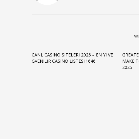
W
CANL CASINO SITELERI 2026 – EN YI VE
GREATE
GVENILIR CASINO LISTESI.1646
MAKE T
2025