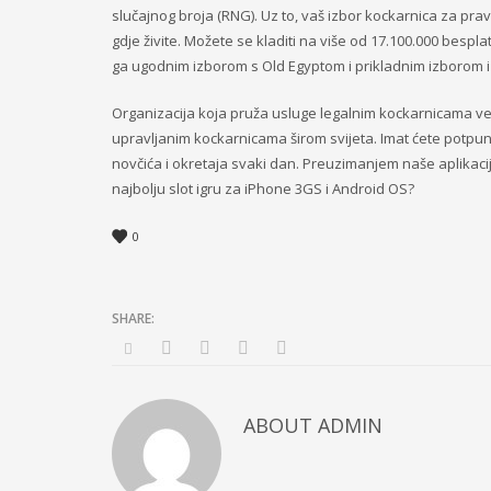
slučajnog broja (RNG). Uz to, vaš izbor kockarnica za pra
gdje živite. Možete se kladiti na više od 17.100.000 bespl
ga ugodnim izborom s Old Egyptom i prikladnim izborom i 
Organizacija koja pruža usluge legalnim kockarnicama ve
upravljanim kockarnicama širom svijeta. Imat ćete potpun
novčića i okretaja svaki dan. Preuzimanjem naše aplikacije
najbolju slot igru ​​za iPhone 3GS i Android OS?
0
ABOUT
ADMIN