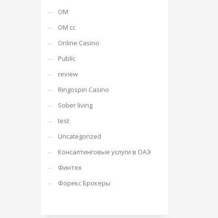
OM
OM cc
Online Casino
Public
review
Ringospin Casino
Sober living
test
Uncategorized
Консалтинговые услуги в ОАЭ
Финтех
Форекс Брокеры