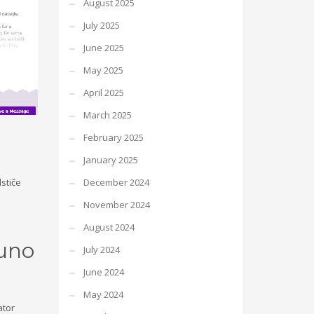
August 2025
July 2025
June 2025
May 2025
April 2025
SHOWROOM HOURS
March 2025
Mon-Fri 9:00AM - 6:00AM
t
February 2025
Sat - 9:00AM-5:00PM
January 2025
Sundays by appointment only!
stiče
December 2024
November 2024
August 2024
puno
July 2024
June 2024
May 2024
ator