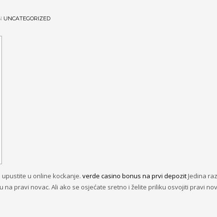
N
UNCATEGORIZED
se upustite u online kockanje.
verde casino bonus na prvi depozit
Jedina raz
na pravi novac. Ali ako se osjećate sretno i želite priliku osvojiti pravi no