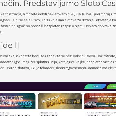
način.
Predstavljamo Sloto'Cas
ika frustracija, a možete dobiti nevjerovatnih 96,50% RTP-a. Ljudi moraju im
 nagradu. Oni se sele u svoju nišu koja ima slotove za držanje i okretanje ka
šasti plod, igrači su pronašli besplatan respin u njemu. Isplata dobitaka zn
ju.
de II
ovih valjaka, iskoristite bonuse i zabavite se bez ikakvih uslova. Dok rotirat
odatne igre. Imaju 99 isplatnih linija, kotrljajuće valjke, besplatne vrtnje i
poker – Pored slotova, IGT je također ugledni trgovac među domaćinima ele