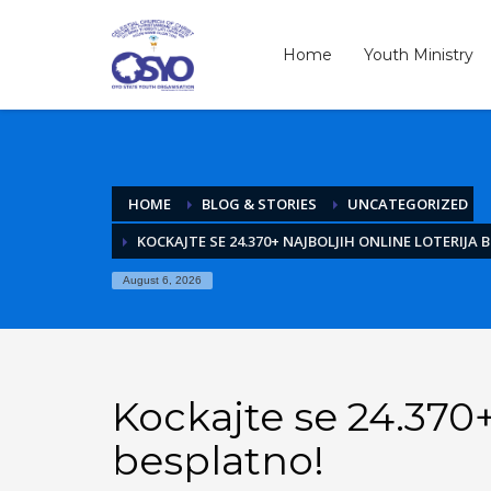
Archives
Home
Youth Ministry
April 2026
March 2026
February 2026
January 2026
December 2025
HOME
BLOG & STORIES
UNCATEGORIZED
November 2025
KOCKAJTE SE 24.370+ NAJBOLJIH ONLINE LOTERIJA
October 2025
September 2025
August 6, 2026
August 2025
July 2025
June 2025
May 2025
April 2025
Kockajte se 24.370+ 
March 2025
February 2025
besplatno!
January 2025