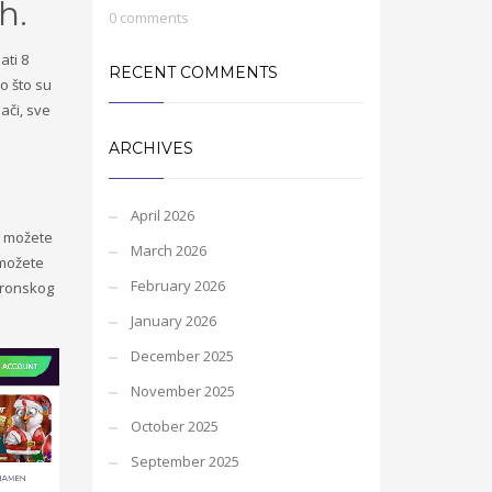
h.
0 comments
ati 8
RECENT COMMENTS
o što su
ači, sve
ARCHIVES
April 2026
e, možete
March 2026
 možete
February 2026
ktronskog
January 2026
December 2025
November 2025
October 2025
September 2025