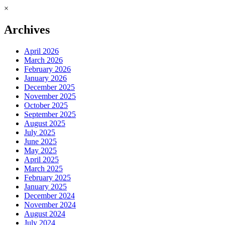
×
Archives
April 2026
March 2026
February 2026
January 2026
December 2025
November 2025
October 2025
September 2025
August 2025
July 2025
June 2025
May 2025
April 2025
March 2025
February 2025
January 2025
December 2024
November 2024
August 2024
July 2024