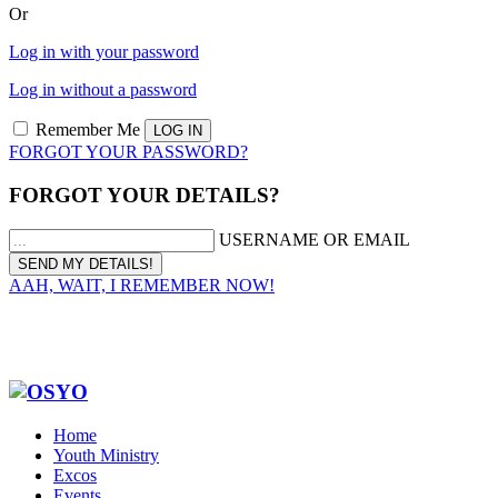
Or
Log in with your password
Log in without a password
Remember Me
FORGOT YOUR PASSWORD?
FORGOT YOUR DETAILS?
USERNAME OR EMAIL
AAH, WAIT, I REMEMBER NOW!
Home
Youth Ministry
Excos
Events