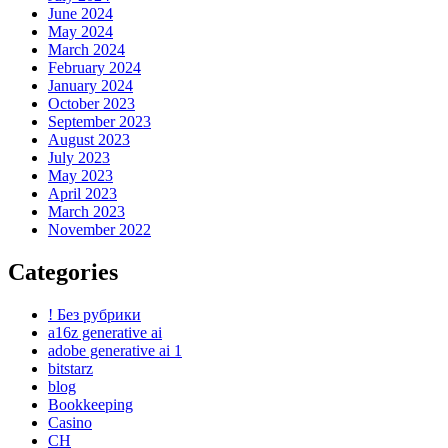
June 2024
May 2024
March 2024
February 2024
January 2024
October 2023
September 2023
August 2023
July 2023
May 2023
April 2023
March 2023
November 2022
Categories
! Без рубрики
a16z generative ai
adobe generative ai 1
bitstarz
blog
Bookkeeping
Casino
CH