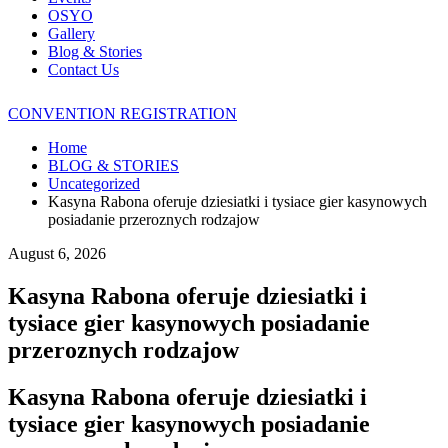
OSYO
Gallery
Blog & Stories
Contact Us
CONVENTION REGISTRATION
Home
BLOG & STORIES
Uncategorized
Kasyna Rabona oferuje dziesiatki i tysiace gier kasynowych
posiadanie przeroznych rodzajow
August 6, 2026
Kasyna Rabona oferuje dziesiatki i
tysiace gier kasynowych posiadanie
przeroznych rodzajow
Kasyna Rabona oferuje dziesiatki i
tysiace gier kasynowych posiadanie