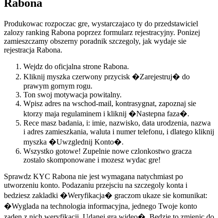
Rabona
Produkowac rozpoczac gre, wystarczajaco ty do przedstawiciel
zalozy ranking Rabona poprzez formularz rejestracyjny. Ponizej
zamieszczamy obszerny poradnik szczegoly, jak wydaje sie
rejestracja Rabona.
Wejdz do oficjalna strone Rabona.
Kliknij myszka czerwony przycisk �Zarejestruj� do
prawym gornym rogu.
Ton swoj motywacja powitalny.
Wpisz adres na wschod-mail, kontrasygnat, zapoznaj sie
ktorzy maja regulaminem i kliknij �Nastepna faza�.
Rece masz badania, i: imie, nazwisko, data urodzenia, nazwa
i adres zamieszkania, waluta i numer telefonu, i dlatego kliknij
myszka �Uwzglednij Konto�.
Wszystko gotowe! Zupelnie nowe czlonkostwo gracza
zostalo skomponowane i mozesz wydac gre!
Sprawdz KYC Rabona nie jest wymagana natychmiast po
utworzeniu konto. Podazaniu przejsciu na szczegoly konta i
bedziesz zakladki �Weryfikacja� graczom ukaze sie komunikat:
�Wyglada na technologia informacyjna, jednego Twoje konto
zaden z nich weryfikacji. Udanej gra wideo�. Bedzie to zmienic do