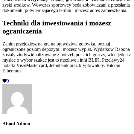
zyski srodkow. Wowczas sportowcy beda zobowiazani z przeslania
dokumentu potwierdzajacego termin i mozesz adres zamieszkania.
Techniki dla inwestowania i mozesz
ograniczenia
Zanim przejdziesz na gra na prawdziwa gotowka, poznaj
ograniczone poziom depozytu i mozesz wyplat. Wydatkow Rabona
zostaly zindywidualizowane z potrzeb polskich graczy, wiec jeden z
myslec o wybor szukac jest to mozliwe i inni BLIK, Przelewy24,
notatki Visa/Mastercard, Jetonbank oraz kryptowaluty: Bitcoin i
Ethereum.
0
About
Admin