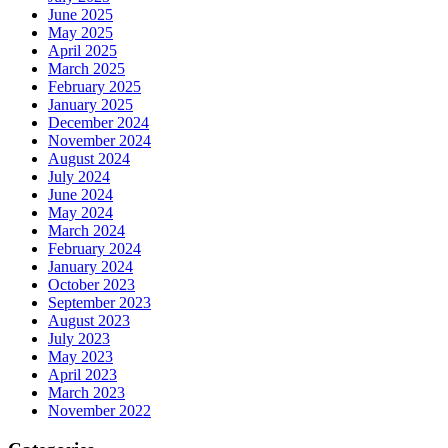
June 2025
May 2025
April 2025
March 2025
February 2025
January 2025
December 2024
November 2024
August 2024
July 2024
June 2024
May 2024
March 2024
February 2024
January 2024
October 2023
September 2023
August 2023
July 2023
May 2023
April 2023
March 2023
November 2022