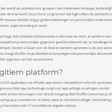
r wordt als activiteit voor groepen. Het combineert strategie, behendig
nder de knie heeft. Deze focus zorgt ervoor dat high rollers de aandacht 
IP-niveaus bereikt, krijg je grotere beloningen en persoonlijke ondersteun
owdown, eigen branding en meer.
je krijgt, met complete transparantie in alles wat we doen. Je speelt in een 
etaald en je persoonlijke gegevens goed beschermd zijn. Ja, betalingen b
aartspel. Storten is klaar voor de deal en winsten opnemen is als een win
e vraagt Shuffle om je identiteit te bevestigen met persoonlijke documen
chte eigenaar van het account bent.
legitiem platform?
iOS applicaties via officiële app stores. Het platform richt zich op brows
ogressive Web App technologie zorgt voor app-achtige ervaringen zonder
me screen toevoegen voor directe toegang. Met Shuffle Casino kun je sh
ring op je smartphone of tablet, waar je ook bent in België. Het banking
 transacties met 17 verschillende digitale valuta’s.