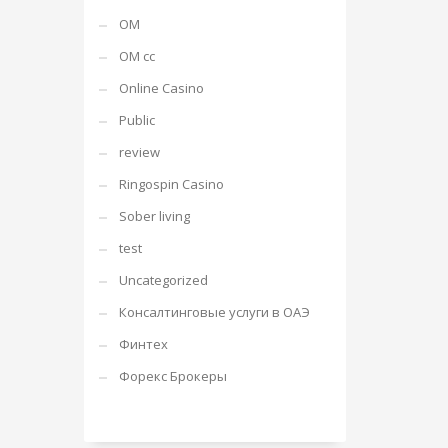
OM
OM cc
Online Casino
Public
review
Ringospin Casino
Sober living
test
Uncategorized
Консалтинговые услуги в ОАЭ
Финтех
Форекс Брокеры