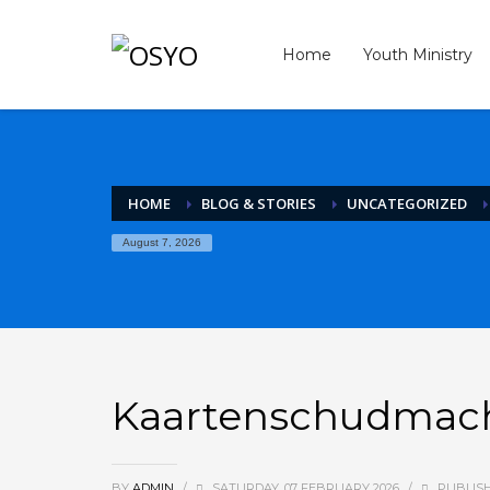
Archives
Home
Youth Ministry
April 2026
March 2026
February 2026
January 2026
December 2025
HOME
BLOG & STORIES
UNCATEGORIZED
November 2025
August 7, 2026
October 2025
September 2025
August 2025
July 2025
June 2025
May 2025
April 2025
Kaartenschudmac
March 2025
February 2025
January 2025
BY
ADMIN
/
SATURDAY, 07 FEBRUARY 2026
/
PUBLISH