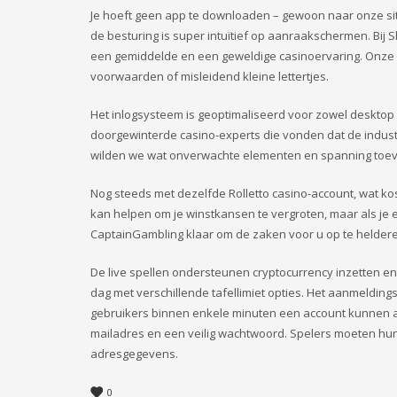
Sober living
Je hoeft geen app te downloaden – gewoon naar onze site
test
de besturing is super intuïtief op aanraakschermen. Bij
Uncategorized
een gemiddelde en een geweldige casinoervaring. Onze 
Консалтинговые услуги в ОАЭ
voorwaarden of misleidend kleine lettertjes.
Финтех
Форекс Брокеры
Het inlogsysteem is geoptimaliseerd voor zowel desktop
doorgewinterde casino-experts die vonden dat de indust
HOW TO SHOP
wilden we wat onverwachte elementen en spanning toev
1
2
Login or create new account.
R
Nog steeds met dezelfde Rolletto casino-account, wat k
kan helpen om je winstkansen te vergroten, maar als je e
If you still have problems, please let us know, by sen
CaptainGambling klaar om de zaken voor u op te helder
De live spellen ondersteunen cryptocurrency inzetten en b
dag met verschillende tafellimiet opties. Het aanmeldin
gebruikers binnen enkele minuten een account kunnen a
mailadres en een veilig wachtwoord. Spelers moeten hun
adresgegevens.
0