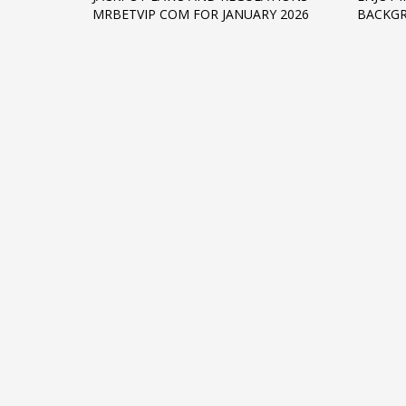
MRBETVIP COM FOR JANUARY 2026
BACKG