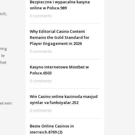
Bezpieczne i wypacalne kasyna
online w Polsce.989
sch,
0 comments
Why Editorial Casino Content
Remains the Gold Standard for
Player Engagement in 2026
ring
0 comments
 te
 het
Kasyno internetowe Mostbet w
Polsce.6503
0 comments
Win Casino online kazinoda mavjud
oyinlar va funksiyalar.252
het een
0 comments
Beste Online Casinos in
sterreich.8769 (2)