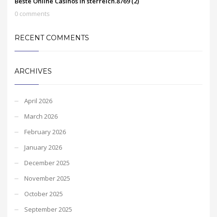
Beste Online Casinos in sterreich.8769 (2)
0 comments
RECENT COMMENTS
ARCHIVES
April 2026
March 2026
February 2026
January 2026
December 2025
November 2025
October 2025
September 2025