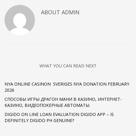
ABOUT
ADMIN
WHAT YOU CAN READ NEXT
NYA ONLINE CASINON ️ SVERIGES NYA DONATION FEBRUARY
2026
СПОСОБЫ ИГРЫ ДРАГОН МАНИ В КАЗИНО, ИНТЕРНЕТ-
КАЗИНО, ВИДЕОПОКЕРНЫЕ АВТОМАТЫ.
DIGIDO ON LINE LOAN EVALUATION DIGIDO APP – IS
DEFINITELY DIGIDO PH GENUINE?