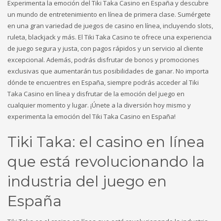
Experimenta la emoción del Tiki Taka Casino en España y descubre
un mundo de entretenimiento en línea de primera clase. Sumérgete
en una gran variedad de juegos de casino en línea, incluyendo slots,
ruleta, blackjack y más. El Tiki Taka Casino te ofrece una experiencia
de juego segura y justa, con pagos rápidos y un servicio al cliente
excepcional. Además, podrás disfrutar de bonos y promociones
exclusivas que aumentarán tus posibilidades de ganar. No importa
dónde te encuentres en España, siempre podrás acceder al Tiki
Taka Casino en línea y disfrutar de la emoción del juego en
cualquier momento y lugar. ¡Únete a la diversión hoy mismo y
experimenta la emoción del Tiki Taka Casino en España!
Tiki Taka: el casino en línea
que está revolucionando la
industria del juego en
España