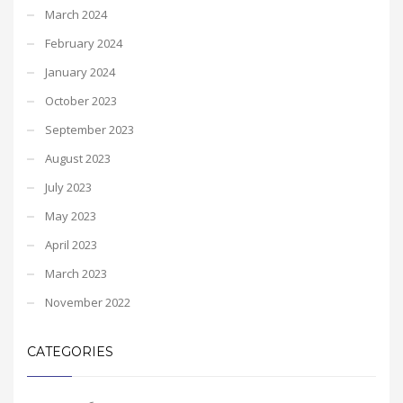
March 2024
February 2024
January 2024
October 2023
September 2023
August 2023
July 2023
May 2023
April 2023
March 2023
November 2022
CATEGORIES