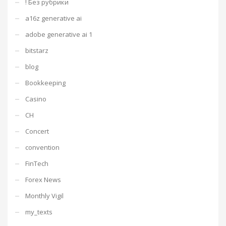
! Без рубрики
a16z generative ai
adobe generative ai 1
bitstarz
blog
Bookkeeping
Casino
CH
Concert
convention
FinTech
Forex News
Monthly Vigil
my_texts