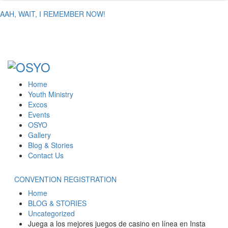
AAH, WAIT, I REMEMBER NOW!
Home
Youth Ministry
Excos
Events
OSYO
Gallery
Blog & Stories
Contact Us
CONVENTION REGISTRATION
Home
BLOG & STORIES
Uncategorized
Juega a los mejores juegos de casino en línea en Insta