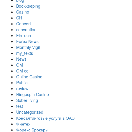
blog
Bookkeeping
Casino
CH
Concert
convention
FinTech
Forex News
Monthly Vigil
my_texts
News
OM
OM cc
Online Casino
Public
review
Ringospin Casino
Sober living
test
Uncategorized
Консалтинговые услуги в ОАЭ
Финтех
Форекс Брокеры