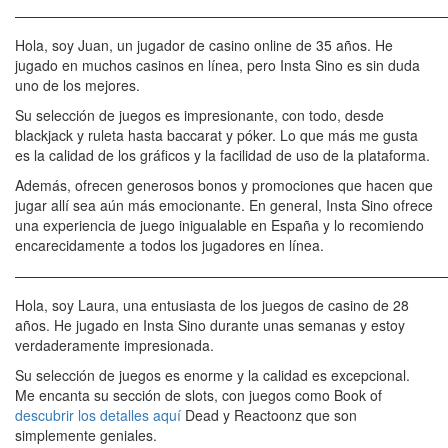
——————————————————————————————
Hola, soy Juan, un jugador de casino online de 35 años. He
jugado en muchos casinos en línea, pero Insta Sino es sin duda
uno de los mejores.
Su selección de juegos es impresionante, con todo, desde
blackjack y ruleta hasta baccarat y póker. Lo que más me gusta
es la calidad de los gráficos y la facilidad de uso de la plataforma.
Además, ofrecen generosos bonos y promociones que hacen que
jugar allí sea aún más emocionante. En general, Insta Sino ofrece
una experiencia de juego inigualable en España y lo recomiendo
encarecidamente a todos los jugadores en línea.
——————————————————————————————
Hola, soy Laura, una entusiasta de los juegos de casino de 28
años. He jugado en Insta Sino durante unas semanas y estoy
verdaderamente impresionada.
Su selección de juegos es enorme y la calidad es excepcional.
Me encanta su sección de slots, con juegos como Book of
descubrir los detalles aquí
Dead y Reactoonz que son
simplemente geniales.