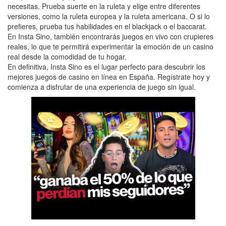
necesitas. Prueba suerte en la ruleta y elige entre diferentes
versiones, como la ruleta europea y la ruleta americana. O si lo
prefieres, prueba tus habilidades en el blackjack o el baccarat.
En Insta Sino, también encontrarás juegos en vivo con crupieres
reales, lo que te permitirá experimentar la emoción de un casino
real desde la comodidad de tu hogar.
En definitiva, Insta Sino es el lugar perfecto para descubrir los
mejores juegos de casino en línea en España. Regístrate hoy y
comienza a disfrutar de una experiencia de juego sin igual.