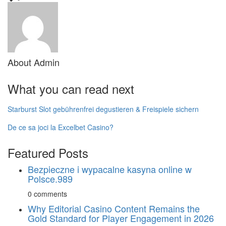
About
Admin
What you can read next
Starburst Slot gebührenfrei degustieren & Freispiele sichern
De ce sa joci la Excelbet Casino?
Featured Posts
Bezpieczne i wypacalne kasyna online w
Polsce.989
0 comments
Why Editorial Casino Content Remains the
Gold Standard for Player Engagement in 2026