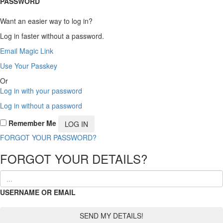
PASSWORD
Want an easier way to log in?
Log in faster without a password.
Email Magic Link
Use Your Passkey
Or
Log in with your password
Log in without a password
Remember Me
FORGOT YOUR PASSWORD?
FORGOT YOUR DETAILS?
USERNAME OR EMAIL