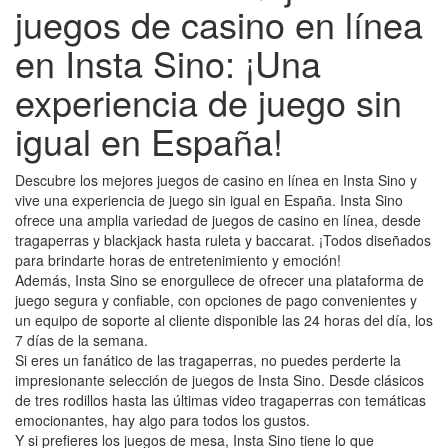
juegos de casino en línea
en Insta Sino: ¡Una
experiencia de juego sin
igual en España!
Descubre los mejores juegos de casino en línea en Insta Sino y
vive una experiencia de juego sin igual en España. Insta Sino
ofrece una amplia variedad de juegos de casino en línea, desde
tragaperras y blackjack hasta ruleta y baccarat. ¡Todos diseñados
para brindarte horas de entretenimiento y emoción!
Además, Insta Sino se enorgullece de ofrecer una plataforma de
juego segura y confiable, con opciones de pago convenientes y
un equipo de soporte al cliente disponible las 24 horas del día, los
7 días de la semana.
Si eres un fanático de las tragaperras, no puedes perderte la
impresionante selección de juegos de Insta Sino. Desde clásicos
de tres rodillos hasta las últimas video tragaperras con temáticas
emocionantes, hay algo para todos los gustos.
Y si prefieres los juegos de mesa, Insta Sino tiene lo que