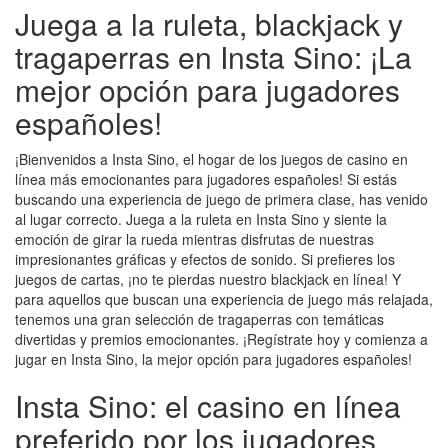
Juega a la ruleta, blackjack y
tragaperras en Insta Sino: ¡La
mejor opción para jugadores
españoles!
¡Bienvenidos a Insta Sino, el hogar de los juegos de casino en
línea más emocionantes para jugadores españoles! Si estás
buscando una experiencia de juego de primera clase, has venido
al lugar correcto. Juega a la ruleta en Insta Sino y siente la
emoción de girar la rueda mientras disfrutas de nuestras
impresionantes gráficas y efectos de sonido. Si prefieres los
juegos de cartas, ¡no te pierdas nuestro blackjack en línea! Y
para aquellos que buscan una experiencia de juego más relajada,
tenemos una gran selección de tragaperras con temáticas
divertidas y premios emocionantes. ¡Regístrate hoy y comienza a
jugar en Insta Sino, la mejor opción para jugadores españoles!
Insta Sino: el casino en línea
preferido por los jugadores