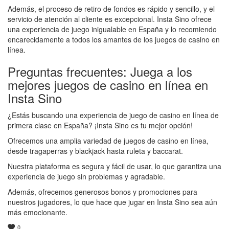
Además, el proceso de retiro de fondos es rápido y sencillo, y el
servicio de atención al cliente es excepcional. Insta Sino ofrece
una experiencia de juego inigualable en España y lo recomiendo
encarecidamente a todos los amantes de los juegos de casino en
línea.
Preguntas frecuentes: Juega a los
mejores juegos de casino en línea en
Insta Sino
¿Estás buscando una experiencia de juego de casino en línea de
primera clase en España? ¡Insta Sino es tu mejor opción!
Ofrecemos una amplia variedad de juegos de casino en línea,
desde tragaperras y blackjack hasta ruleta y baccarat.
Nuestra plataforma es segura y fácil de usar, lo que garantiza una
experiencia de juego sin problemas y agradable.
Además, ofrecemos generosos bonos y promociones para
nuestros jugadores, lo que hace que jugar en Insta Sino sea aún
más emocionante.
0