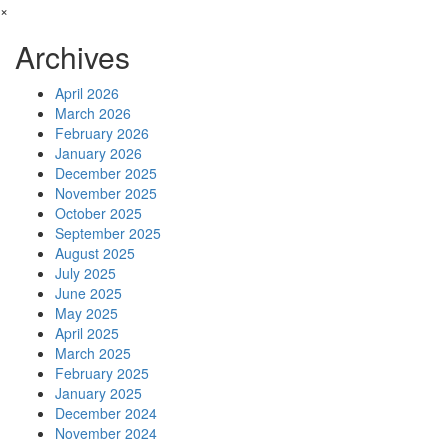
×
Archives
April 2026
March 2026
February 2026
January 2026
December 2025
November 2025
October 2025
September 2025
August 2025
July 2025
June 2025
May 2025
April 2025
March 2025
February 2025
January 2025
December 2024
November 2024