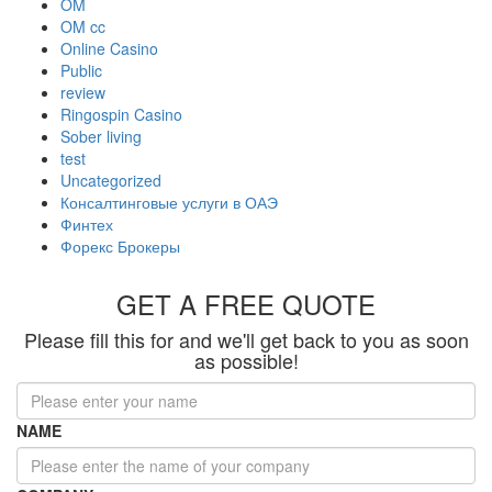
OM
OM cc
Online Casino
Public
review
Ringospin Casino
Sober living
test
Uncategorized
Консалтинговые услуги в ОАЭ
Финтех
Форекс Брокеры
GET A FREE QUOTE
Please fill this for and we'll get back to you as soon
as possible!
NAME