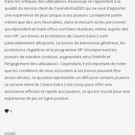
Dans les critiques des utilisateurs, beaucoup se rapportent à la
qualité du service client de CasinoExtra2023 qui se veut d’apporter
une expérience de jeux unique à ses joueurs. La majeure partie
n’émet que des avis favorables, dans la mesure où les personnes
qui répondent en back-office sont bien réactives, même auprès des
non-VIP. Les bonus et promotions de Casino Extra 2 sont
particulièrement attrayants. Le bonus de bienvenue généreux, les
promotions régulières et le programme VIP récompensent les
joueurs de manière continue, augmentant ainsi l’intérêt et
l’engagement des utilisateurs. Cependant, il est important de noter
que les conditions de mise associées à ces bonus peuvent être
assez strictes, ce qui peut représenter un défi pour certains joueurs.
Le service client de Casino Extra 2 est conçu pour offrir une
assistance efficace et rapide aux joueurs, ce qui est crucial pour une
expérience de jeu en ligne positive.
0