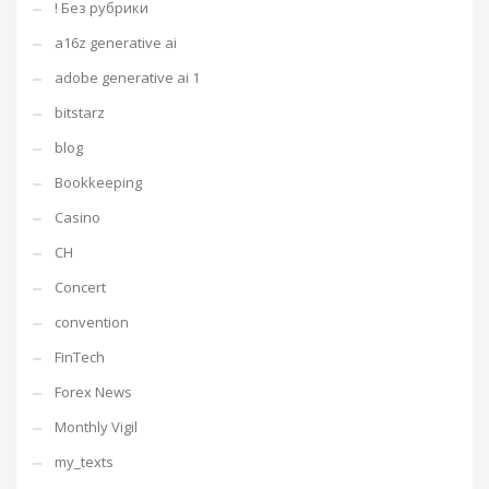
! Без рубрики
a16z generative ai
adobe generative ai 1
bitstarz
blog
Bookkeeping
Casino
CH
Concert
convention
FinTech
Forex News
Monthly Vigil
my_texts