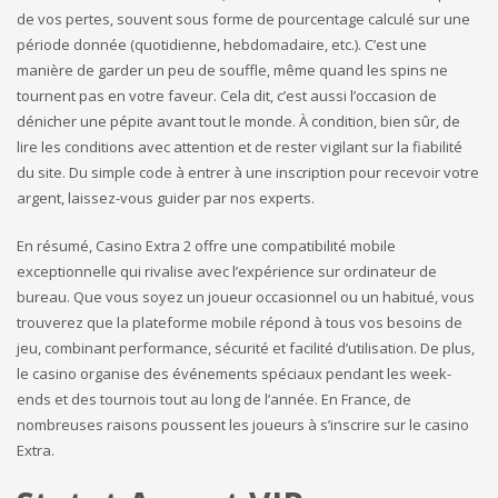
de vos pertes, souvent sous forme de pourcentage calculé sur une
test
période donnée (quotidienne, hebdomadaire, etc.). C’est une
Uncategorized
Консалтинговые услуги в ОАЭ
manière de garder un peu de souffle, même quand les spins ne
Финтех
tournent pas en votre faveur. Cela dit, c’est aussi l’occasion de
Форекс Брокеры
dénicher une pépite avant tout le monde. À condition, bien sûr, de
lire les conditions avec attention et de rester vigilant sur la fiabilité
HOW TO SHOP
du site. Du simple code à entrer à une inscription pour recevoir votre
1
Login or create new account.
argent, laissez-vous guider par nos experts.
2
Review your order.
En résumé, Casino Extra 2 offre une compatibilité mobile
3
Payment &
FREE
shipment
exceptionnelle qui rivalise avec l’expérience sur ordinateur de
bureau. Que vous soyez un joueur occasionnel ou un habitué, vous
If you still have problems, please let us know, by sending an email to
trouverez que la plateforme mobile répond à tous vos besoins de
support@website.com . Thank you!
jeu, combinant performance, sécurité et facilité d’utilisation. De plus,
le casino organise des événements spéciaux pendant les week-
SHOWROOM HOURS
ends et des tournois tout au long de l’année. En France, de
Mon-Fri 9:00AM - 6:00AM
nombreuses raisons poussent les joueurs à s’inscrire sur le casino
Sat - 9:00AM-5:00PM
Extra.
Sundays by appointment only!