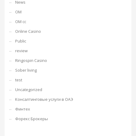
News
OM
OM cc
Online Casino
Public
review
Ringospin Casino
Sober living
test
Uncategorized
Консалтинговые услуги в ОАЭ
Финтех
Форекс Брокеры