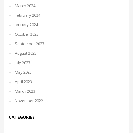
March 2024
February 2024
January 2024
October 2023
September 2023
August 2023
July 2023
May 2023
April 2023
March 2023
November 2022
CATEGORIES