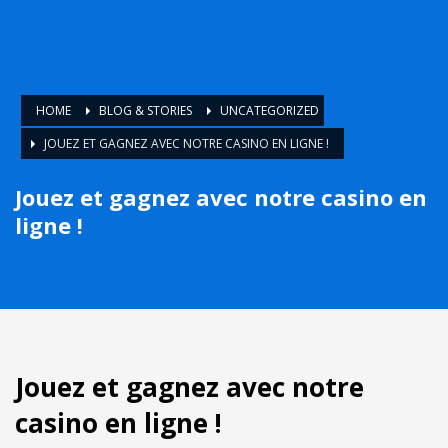
November 2024
August 2024
July 2024
June 2024
May 2024
HOME
BLOG & STORIES
UNCATEGORIZED
March 2024
JOUEZ ET GAGNEZ AVEC NOTRE CASINO EN LIGNE !
February 2024
January 2024
Jouez et gagnez avec notre casino en
October 2023
September 2023
ligne !
August 2023
July 2023
May 2023
April 2023
March 2023
November 2022
Jouez et gagnez avec notre
Categories
casino en ligne !
! Без рубрики