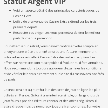
Statut Argent VIP
Voici un aperçu détaillé des principales caractéristiques de
Casino Extra.
L’offre de bienvenue de Casino Extra s’étend sur les trois
premiers dépôts.
Respecter ces exigences vous permettra de tirer le meilleur
parti de chaque promotion.
Pour effectuer un retrait, vous devrez confirmer votre compte en
envoyant une pièce d’identité ainsi qu’une facture mentionnant
votre adresse actuelle à Casino Extra dès votre inscription. Les
offres sur notre site sont susceptibles d’évoluer ou d’être annulées.
Nous recommandons toujours au joueur d’examiner les conditions
et de vérifier le bonus directement sur le site du casino/des sociétés
de paris.
Casino Extra est aujourd’hui l’un des sites de jeux en ligne les plus
utilisés en France. Grâce à une interface simple, un large choix de
jeux fournis par des éditeurs connus, et des offres régulières, il
attire chaque mois de nombreux joueurs francophones. Sur votre