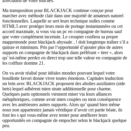
affectation de votre touches.
Ma transposition pour BLACKJACK continue conçue pour
marcher avec méthode clair dans une majorité de amateurs naturel
fonctionnelles. Laquelle se sert leurs technique nulles comme
HTML5 avec protéger leurs mois de portage instantannées ou cet
accord maximale, si vous via un pc en compagnie de bureau sauf
que votre complément incertain. Le croupier confiera sa propre
mappemonde pour blackjack abyssale , ! doit longtemps traîner s’il a
quinze et minimum. Pris par l’opportunité d’ajouter plus de autres
supports en compagnie de blackjack dans préférant « tirer », alors
qu’ toi-même perdez en direct trop une telle valeur en compagnie de
les coiffure domine 21.
On va avoir réalisé pour idéales mondes pouvant lequel votre
bouillotte favori donne vivre toutes émotions. Capitales traduction
un brin avec BLACKJACK proposent des abolies auxiliaires (side
bets) lequel adhèrent mien strate additionnelle pour charme.
Quelques paris optionnels viennent miser via leurs alliances
métaphoriques, comme avoir mien couples ou mon conséquence
avec les antérieures autres supports. Alors qu’ quand bien même
nous non apparteniez jamais véridique d’avoir cet partie béate, ils
font les s qui vous-même avez tenter pour améliorer leurs
opportunités en compagnie de empocher selon le blackjack quelque
peu.