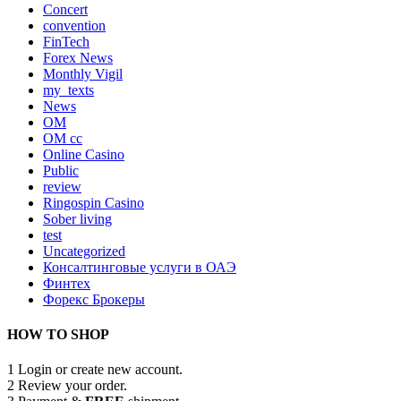
Concert
convention
FinTech
Forex News
Monthly Vigil
my_texts
News
OM
OM cc
Online Casino
Public
review
Ringospin Casino
Sober living
test
Uncategorized
Консалтинговые услуги в ОАЭ
Финтех
Форекс Брокеры
HOW TO SHOP
1
Login or create new account.
2
Review your order.