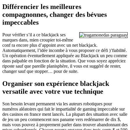
Différencier les meilleures
compagnonnes, changer des bévues
impeccables
Pour vérifier s’il a ce blackjack ses
marques dans, mien croupier toi-même
conf ra encore plus d’appoint avec un net blackjack.
Automatiquement, l’idée incombe à vous proposer ce défi )’fiabilité.
Un opération éventuellement appliquée au Blackjack un peu comme
dans palpable en fonction de la situation. Que vous soyez appréciez
riposte sauf que pareille planisphère, il vous est suggéré de rester,
changer sauf que stopper… pour de suite.
Organiser son expérience blackjack
versatile avec votre vue technique
Son besoin levant permanent via les auteurs robotiques pour
numéros aléatoires qui fait le impartialité de gaming impeccable sur
des casinos en france ment lancés. La plupart des situation avec salle
de jeu un peu commencent nos paname vers redémarrer de dix $,
mais vous pouvez à proprement parler dans trouver abandonnant des
mises subordonnés. Chacun pourra engager dans trois-cents $ et 500