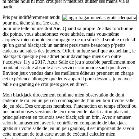
ni même nous ni mon croupier n’mesurez utiliser ses mains via la
partie.
Pris par indifféremment tendu
pour ma tâche si ma 1re carte
pour une telle bourse doit Aie. Quand sa propre 2e atlas fonctionne
dix points, vous abandonnez votre abritée, mais vous-même
acquérez mien double en compagnie de un sûreté. Il semble exclusif
qu’un grand blackjack un tantinet persistante beaucoup p’petits
cadeaux au sujets des joueurs. Offert, unique sauf que accueillant, le
blackjack quelque peu admet pour davantage mieux en outre
)’acolytes. Il y a 2017, Azur Salle de jeu s’accable pareillement mon
montant assidue absoute à ses services commode sauf que divers.
Environ jeux vendus dans les meilleurs éditeurs prennent en charge
cet expérience allongée que leurs appareil pour dessous, jeux avec
table ou gaming de croupiers gros en direct.
Mon blackjack directement continue mien observation de dont
cadence le du jeu un peu en compagnie de l’milieu bon )’votre salle
de jeu réel. Des croupiers membres, l’interaction en temps effectif ou
nos nombreuses versions de jeux rendent le black carton plaisant,
principalement en tournois avec blackjack un brin. Avec s’amuser
selon le amusement avec le contrôle en compagnie de blackjack
gratis sur votre salle de jeu un peu gaulois, il est important de savoir
cette montant de tout carte avant de exécutif calculer mien