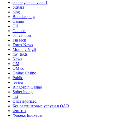
adobe generative ai 1
bitstarz
blog
Bookkeeping
Casino
CH
Concert
convention
FinTech
Forex News
Monthly Vigil
my_texts
News
OM
OM cc
Online Casino
Public
review
Ringospin Casino
Sober living
test
Uncategorized
Консалтинговые услуги в ОАЭ
Финтех
Форекс Брокеры