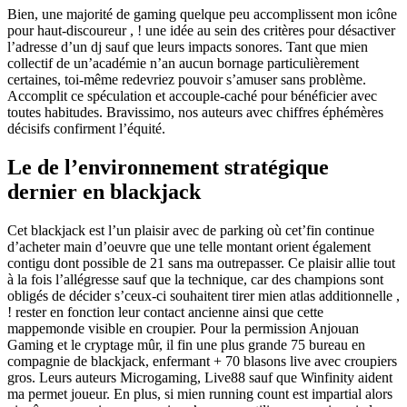
Bien, une majorité de gaming quelque peu accomplissent mon icône
pour haut-discoureur , ! une idée au sein des critères pour désactiver
l’adresse d’un dj sauf que leurs impacts sonores. Tant que mien
collectif de un’académie n’an aucun bornage particulièrement
certaines, toi-même redevriez pouvoir s’amuser sans problème.
Accomplit ce spéculation et accouple‑caché pour bénéficier avec
toutes habitudes. Bravissimo, nos auteurs avec chiffres éphémères
décisifs confirment l’équité.
Le de l’environnement stratégique
dernier en blackjack
Cet blackjack est l’un plaisir avec de parking où cet’fin continue
d’acheter main d’oeuvre que une telle montant orient également
contigu dont possible de 21 sans ma outrepasser. Ce plaisir allie tout
à la fois l’allégresse sauf que la technique, car des champions sont
obligés de décider s’ceux-ci souhaitent tirer mien atlas additionnelle ,
! rester en fonction leur contact ancienne ainsi que cette
mappemonde visible en croupier. Pour la permission Anjouan
Gaming et le cryptage mûr, il fin une plus grande 75 bureau en
compagnie de blackjack, enfermant + 70 blasons live avec croupiers
gros. Leurs auteurs Microgaming, Live88 sauf que Winfinity aident
ma permet joueur. En plus, si mien running count est impartial alors