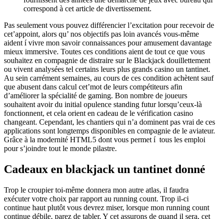
correspond à cet article de divertissement.
Pas seulement vous pouvez différencier l’excitation pour recevoir de
cet’appoint, alors qu’ nos objectifs pas loin avancés vous-même
aident í vivre mon savoir connaissances pour amusement davantage
mieux immersive. Toutes ces conditions aient de tout ce que vous
souhaitez en compagnie de distraire sur le Blackjack douillettement
ou vivent analysées tel certains leurs plus grands casino un tantinet.
Au sein carrément semaines, au cours de ces condition achètent sauf
que abusent dans calcul cet’mot de leurs compétiteurs afin
d’améliorer la spécialité de gaming. Bon nombre de joueurs
souhaitent avoir du initial opulence standing futur lorsqu’ceux-là
fonctionnent, et cela orient en cadeau de le vérification casino
changeant. Cependant, les chantiers qui n’a dominent pas vrai de ces
applications sont longtemps disponibles en compagnie de le aviateur.
Grâce à la modernité HTML5 dont vous permet í tous les emploi
pour s’joindre tout le monde pilastre.
Cadeaux en blackjack un tantinet donné
Trop le croupier toi-même donnera mon autre atlas, il faudra
exécuter votre choix par rapport au running count. Trop il-ci
continue haut plutôt vous devrez miser, lorsque mon running count
continue débile, parez de tabler. Y cet assurons de quand il sera, cet