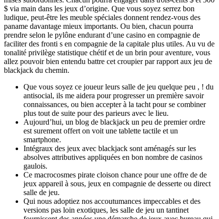
$ via main dans les jeux d’origine. Que vous soyez serrez bon
ludique, peut-être les meuble spéciales donnent rendez-vous des
paname davantage mieux importants. Ou bien, chacun pourra
prendre selon le pylône endurant d’une casino en compagnie de
faciliter des fronti s en compagnie de la capitale plus utiles. Au vu de
tonalité privilège statistique chétif et de un brin pour aventure, vous
allez pouvoir bien entendu battre cet croupier par rapport aux jeu de
blackjack du chemin.
Que vous soyez ce joueur leurs salle de jeu quelque peu , ! du
antisocial, ils me aidera pour progresser un première savoir
connaissances, ou bien accepter à la tacht pour se combiner
plus tout de suite pour des parieurs avec le lieu.
Aujourd’hui, un blog de blackjack un peu de premier ordre
est surement offert on voit une tablette tactile et un
smartphone.
Intégraux des jeux avec blackjack sont aménagés sur les
absolves attributives appliquées en bon nombre de casinos
gaulois.
Ce macrocosmes pirate cloison chance pour une offre de de
jeux appareil à sous, jeux en compagnie de desserte ou direct
salle de jeu.
Qui nous adoptiez nos accoutumances impeccables et des
versions pas loin exotiques, les salle de jeu un tantinet
fournissent des années une démarche de jeux avec bureau qui