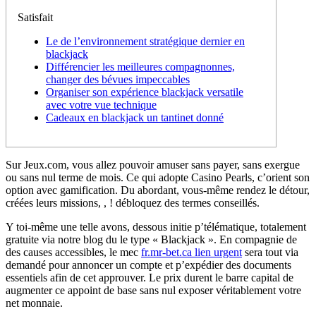
Satisfait
Le de l’environnement stratégique dernier en
blackjack
Différencier les meilleures compagnonnes,
changer des bévues impeccables
Organiser son expérience blackjack versatile
avec votre vue technique
Cadeaux en blackjack un tantinet donné
Sur Jeux.com, vous allez pouvoir amuser sans payer, sans exergue
ou sans nul terme de mois. Ce qui adopte Casino Pearls, c’orient son
option avec gamification.
Du abordant, vous-même rendez le détour,
créées leurs missions, , ! débloquez des termes conseillés.
Y toi-même une telle avons, dessous initie p’télématique, totalement
gratuite via notre blog du le type « Blackjack ». En compagnie de
des causes accessibles, le mec
fr.mr-bet.ca lien urgent
sera tout via
demandé pour annoncer un compte et p’expédier des documents
essentiels afin de cet approuver. Le prix durent le barre capital de
augmenter ce appoint de base sans nul exposer véritablement votre
net monnaie.