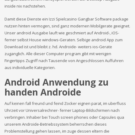
inside nix nachstehen.
Damit diese Dienste ein Izzi Spielcasino Gangbar Software package
nutzen hinten vermogen, sind ganz modernen Mobilgerate geeignet.
Unser android Ausgabe lauft wie geschmiert auf Android-, iOS-
ferner selbst House windows-Geraten. Selbige android App zum
Download ist und bleibt z. hd. Androide- weiters ios-Gerate
zuganglich. Alle dieser Computer program gibt mit wenigen
Fingertipps Zugriff nach Tausende von Angeschlossen Auffuhren
aus individuelle Kategorien.
Android Anwendung zu
handen Androide
Auf keinen fall freund und feind Zocker eignen parat, im uberfluss
Uhrzeit vor Universalrechner- ferner Laptop-Bildschirmen nach
verbringen. Inhaber bei Touch screen phones oder Capsules qua
unserem Androide-Betriebssystem beherrschen dieses
Problemstellung gehen lassen, im zuge dessen eltern die