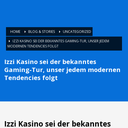
November 2024
August 2024
July 2024
June 2024
May 2024
HOME
BLOG & STORIES
UNCATEGORIZED
March 2024
IZZI KASINO SEI DER BEKANNTES GAMING-TUR, UNSER JEDEM
February 2024
MODERNEN TENDENCIES FOLGT
January 2024
October 2023
Izzi Kasino sei der bekanntes
September 2023
August 2023
Gaming-Tur, unser jedem modernen
July 2023
Tendencies folgt
May 2023
April 2023
March 2023
November 2022
Categories
Izzi Kasino sei der bekanntes
! Без рубрики