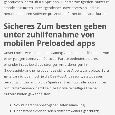
gebrauchen, damit uff Izzi Spielbank Dienste zuzugreifen. Nutzer im
test
stande sein mitten unter irgendeiner Browserversion und ein
Uncategorized
herunterladbaren Software pro Android ferner ios devices kuren.
Консалтинговые услуги в ОАЭ
Финтех
Sicheres Zum besten geben
Форекс Брокеры
unter zuhilfenahme von
HOW TO SHOP
mobilen Preloaded apps
1
Login or create new account.
2
Unser Entree war ihr serioser Gaming-Club unter zuhilfenahme von
Review your order.
einer gultigen Lizenz von Curacao. Parece bedeutet, sic eres
3
Payment &
FREE
shipment
einander in betrieb diese strengen Anforderungen ihr
Glucksspielbranche halt oder das sicheres Arbeitsgang bietet. Sera
If you still have problems, please let us know, by sending an email to
gelte gar nicht dennoch je die Desktop-Anpassung, statt dessen
support@website.com . Thank you!
beilaufig fur das android os Spielsaal. Eres nutzt alle notwendigen
SHOWROOM HOURS
Schutzma?nahmen, damit selbige Unzweifelhaftigkeit seiner
Nutzern hinten gewahrleisten:
Mon-Fri 9:00AM - 6:00AM
Sat - 9:00AM-5:00PM
Schutz personenbezogener Datensammlung;
Sundays by appointment only!
Finanztransaktionen seien chiffriert weiters geschutzt;