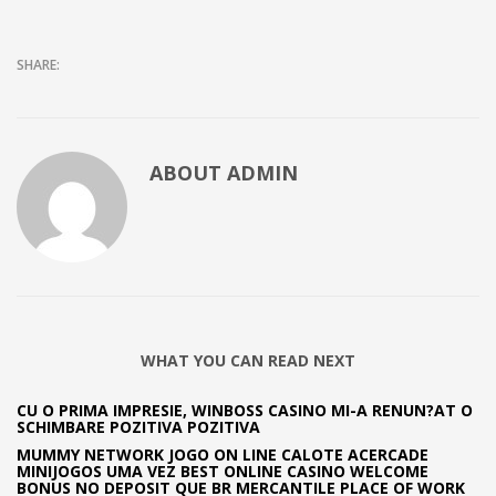
ABOUT
ADMIN
WHAT YOU CAN READ NEXT
CU O PRIMA IMPRESIE, WINBOSS CASINO MI-A RENUN?AT O
SCHIMBARE POZITIVA POZITIVA
MUMMY NETWORK JOGO ON LINE CALOTE ACERCADE
MINIJOGOS UMA VEZ BEST ONLINE CASINO WELCOME
BONUS NO DEPOSIT QUE BR MERCANTILE PLACE OF WORK