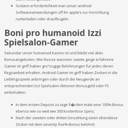
Sodann erforderlichkeit man unser android
Softwareanwendungen uff Ihr apple’s ios-Vorrichtung
runterladen oder draufbugeln.
Boni pro humanoid Izzi
Spielsalon-Gamer
Sekundar unser humanoid Kasino ist und bleibt viel aktiv
Bonusangeboten. Wie Novize wanneer zweite geige erfahrene
Gamer im griff haben gro?zugige Belohnungen fur jedes deren
Regsamkeit erhalten. Android Gamer im griff haben Zocken in die
Lieblingsspiele anbringen oder durch die Neugierde an
entsprechenden Izzi Spielsalon Aktionen Bonusgeld oder FS
einbehalten.
In dem ersten Deposit zu tage fi�rdert male eine 100%-Bonus
ebenso wie so weit wie 300 kostenlose Spins;
Nach der zweiten oder dritten Einzahlung seien ebendiese
Zocker mit dem seventy five%-Bonus belohnt;