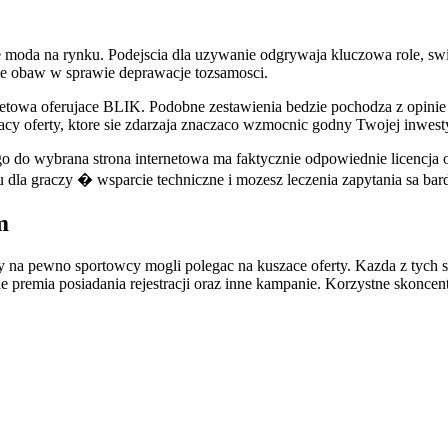
ze moda na rynku. Podejscia dla uzywanie odgrywaja kluczowa role, 
sce obaw w sprawie deprawacje tozsamosci.
ernetowa oferujace BLIK. Podobne zestawienia bedzie pochodza z opin
zacy oferty, ktore sie zdarzaja znaczaco wzmocnic godny Twojej inwesty
go do wybrana strona internetowa ma faktycznie odpowiednie licencja o
ku dla graczy � wsparcie techniczne i mozesz leczenia zapytania sa b
m
ty na pewno sportowcy mogli polegac na kuszace oferty. Kazda z tych
e premia posiadania rejestracji oraz inne kampanie. Korzystne skoncentr