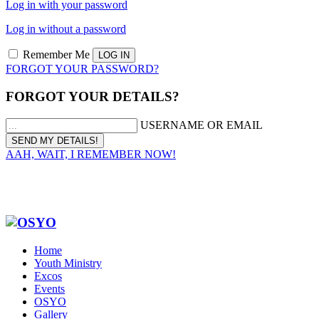
Log in with your password
Log in without a password
Remember Me
FORGOT YOUR PASSWORD?
FORGOT YOUR DETAILS?
USERNAME OR EMAIL
AAH, WAIT, I REMEMBER NOW!
Home
Youth Ministry
Excos
Events
OSYO
Gallery