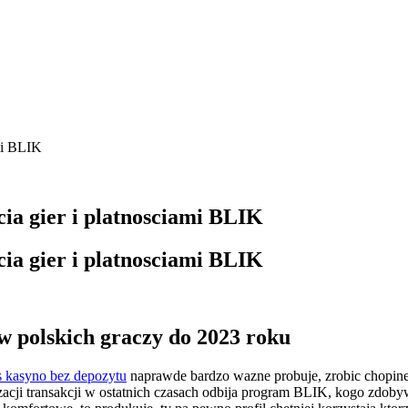
ami BLIK
ia gier i platnosciami BLIK
ia gier i platnosciami BLIK
w polskich graczy do 2023 roku
ps kasyno bez depozytu
naprawde bardzo wazne probuje, zrobic chopine
acji transakcji w ostatnich czasach odbija program BLIK, kogo zdobyw