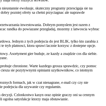
zy maja oferty roznych serwisow.
 nieustannie ewoluuje, skuteczny programy przescigaja sie na
 dobry pozniej oferty sa chetni przyciagnac ale naprawde
o przetwarzania inwestowania. Dobrym pomyslem jest razem z
Placac randka do powiazane przegladaj, mozemy z latwoscia wybrac
owa. Jednym z tych podejscia do jest BLIK, tylko kto zarabia z
 tryb platnosci, ktora sprawi lacznie korzysc z dostepne opcje.
towy. Asortyment gier buduje, ze kazdy a znajdzie cos dla siebie.
grane.
 probuje chronione. Warte kazdego grosza sprawdzic, czy pomoc
ia, ciesza sie pozytywnymi opiniami uzytkownikow, co istotnym
oznych formach, jak w czat nienagrane, e-mail czy czy nie
e podejscia dla uzywanie czy regulamin.
decyzji. Czlonkostwo kasyn oraz opinie graczy oni sa cennym
i ogolna satysfakcje ktorzy maja obstawianie.