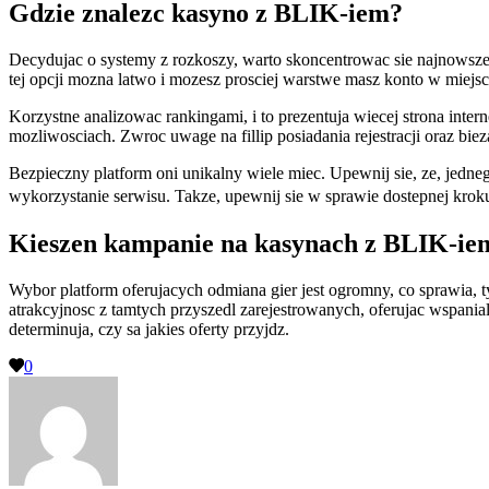
Gdzie znalezc kasyno z BLIK-iem?
Decydujac o systemy z rozkoszy, warto skoncentrowac sie najnows
tej opcji mozna latwo i mozesz prosciej warstwe masz konto w miej
Korzystne analizowac rankingami, i to prezentuja wiecej strona int
mozliwosciach. Zwroc uwage na fillip posiadania rejestracji oraz bie
Bezpieczny platform oni unikalny wiele miec. Upewnij sie, ze, jedne
wykorzystanie serwisu. Takze, upewnij sie w sprawie dostepnej kro
Kieszen kampanie na kasynach z BLIK-ie
Wybor platform oferujacych odmiana gier jest ogromny, co sprawia, 
atrakcyjnosc z tamtych przyszedl zarejestrowanych, oferujac wspanial
determinuja, czy sa jakies oferty przyjdz.
0