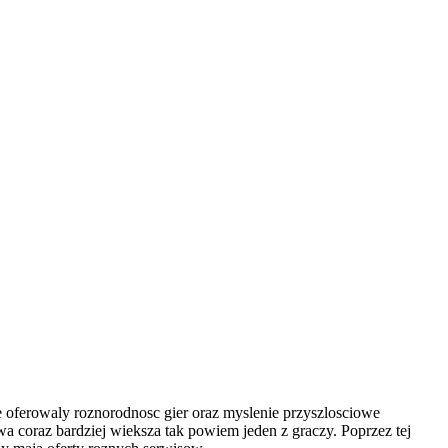
 oferowaly roznorodnosc gier oraz myslenie przyszlosciowe
a coraz bardziej wieksza tak powiem jeden z graczy. Poprzez tej