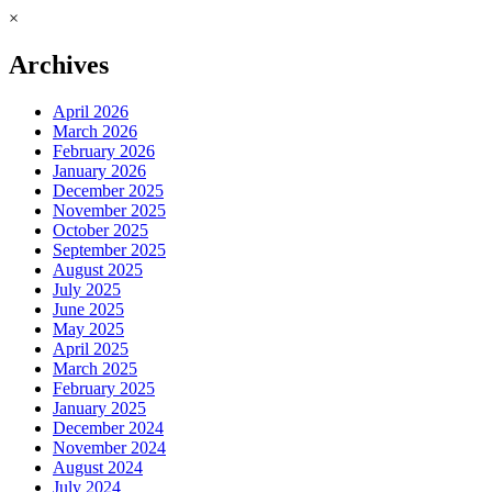
×
Archives
April 2026
March 2026
February 2026
January 2026
December 2025
November 2025
October 2025
September 2025
August 2025
July 2025
June 2025
May 2025
April 2025
March 2025
February 2025
January 2025
December 2024
November 2024
August 2024
July 2024