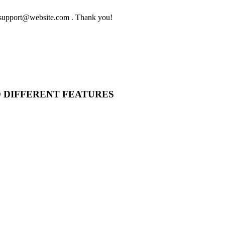
to support@website.com . Thank you!
O DIFFERENT FEATURES