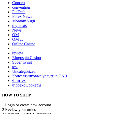
Concert
convention
FinTech
Forex News
Monthly Vigil
my_texts
News
OM
OM cc
Online Casino
Public
review
Ringospin Casino
Sober living
test
Uncategorized
Консалтинговые услуги в ОАЭ
Финтех
Форекс Брокеры
HOW TO SHOP
1
Login or create new account.
2
Review your order.