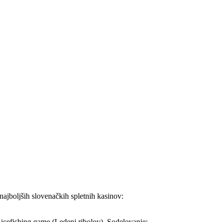
 najboljših slovenačkih spletnih kasinov:
icefishing game (Ledeni ribolov). Sodelovanje: