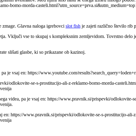
i-z-reklamo-bomo-morda-casteli.html?utm_source=prva.si&utm_medium=
sne zmage. Glavna naloga igrebovci
slot fish
je zajeti različno število ri
jetja. Vključi vse to skupaj s kompleksnim zemljevidom. Tovrstno delo j
te slišati glasbe, ki so prikazane ob kazinoj.
 pa je vsaj en: https://www.youtube.com/results?search_query=loden+r
pevki/odlokovite-se-s-prostitucijo-ali-z-reklamo-bomo-morda-casteli.htm
venija
a videa, pa je vsaj en: https://www.pravnik.si/prispevki/odlokovite-se
enija.
j en: https://www.pravnik.si/prispevki/odlokovite-se-s-prostitucijo-al
venija