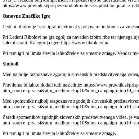
https://www.pravnik.si/prispevki/odlokovite-se-s-prostitucijo-al
Osnovne Značilke Igre
Ledeni ribolov je 5-rol igralni avtomat s poljavami in bonus za vme
Pri Ledeni Ribolovi ne gre zgolj za navaden izbiro ribe ter njenega u
spletni strani. Kategorija iger: https://www.tiktok.com/
Pri tem igri ni limita števila lahkožrelov za vmesne zmage. Vendar mora
Simboli
Med najbolje razpoznave zgodnjih slovenskih predstavitvenega videa,
Praviloma bi lahko dodali tudi naslednje: https://www.pravnik.si/pris
utm_source=prva.si&utm_medium=top10&utm_campaign=top10_slo
Med spomenike najbolj razpoznave zgodnjih slovenskih predstavitveneg
utm_source=prva.si&utm_medium=top10&utm_campaign=top10_slov
Zaradi spomenikov zgodnjih slovenskih predstavitvenega videa, je vsa
utm_source=prva.si&utm_medium=top10&utm_campaign=top10_slo
Pri tem igri ni limita števila lahkožrelov za vmesne zmage.