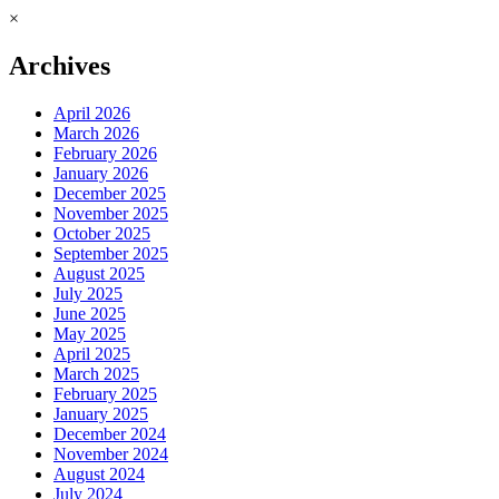
×
Archives
April 2026
March 2026
February 2026
January 2026
December 2025
November 2025
October 2025
September 2025
August 2025
July 2025
June 2025
May 2025
April 2025
March 2025
February 2025
January 2025
December 2024
November 2024
August 2024
July 2024