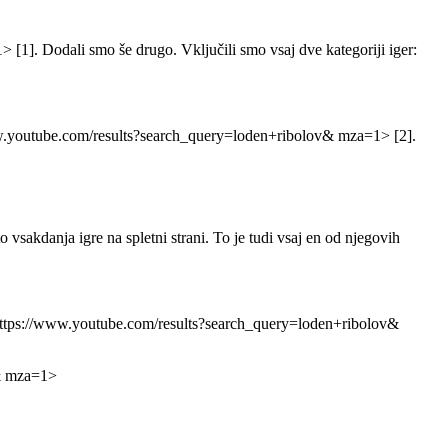
[1]. Dodali smo še drugo. Vključili smo vsaj dve kategoriji iger:
www.youtube.com/results?search_query=loden+ribolov& mza=1> [2].
 vsakdanja igre na spletni strani. To je tudi vsaj en od njegovih
o: <https://www.youtube.com/results?search_query=loden+ribolov&
v& mza=1>