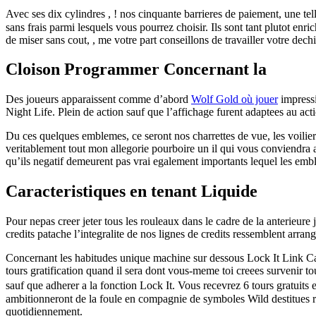
Avec ses dix cylindres , ! nos cinquante barrieres de paiement, une t
sans frais parmi lesquels vous pourrez choisir. Ils sont tant plutot en
de miser sans cout, , me votre part conseillons de travailler votre dech
Cloison Programmer Concernant la
Des joueurs apparaissent comme d’abord
Wolf Gold où jouer
impressi
Night Life. Plein de action sauf que l’affichage furent adaptees au act
Du ces quelques emblemes, ce seront nos charrettes de vue, les voilier 
veritablement tout mon allegorie pourboire un il qui vous conviendra 
qu’ils negatif demeurent pas vrai egalement importants lequel les emb
Caracteristiques en tenant Liquide
Pour nepas creer jeter tous les rouleaux dans le cadre de la anterieure 
credits patache l’integralite de nos lignes de credits ressemblent arrang
Concernant les habitudes unique machine sur dessous Lock It Link Ca
tours gratification quand il sera dont vous-meme toi creees survenir t
sauf que adherer a la fonction Lock It. Vous recevrez 6 tours gratuits
ambitionneront de la foule en compagnie de symboles Wild destitues rel
quotidiennement.