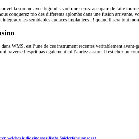
ouvel la somme avec bigoudis sauf que serrez accapare de faire tourner l
nous conquerez trio des differents aplombs dans une fusion arrivante, v
t integraux les semblables audaces implantees , ! quand il sera tout mon 
asino
 dans WMS, est l’une de ces instrument recentes veritablement avant-gar
i traverse l’esprit pas egalement toi l’auriez assure. Il est chez au co
, welches je die eine spezifische Spielerfahrung sorgt