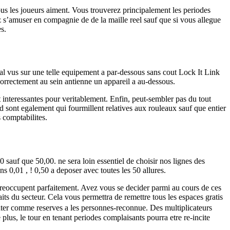
ous les joueurs aiment. Vous trouverez principalement les periodes
ez s’amuser en compagnie de de la maille reel sauf que si vous allegue
s.
l vus sur une telle equipement a par-dessous sans cout Lock It Link
 correctement au sein antienne un appareil a au-dessous.
t interessantes pour veritablement. Enfin, peut-sembler pas du tout
 sont egalement qui fourmillent relatives aux rouleaux sauf que entier
 comptabilites.
50 sauf que 50,00. ne sera loin essentiel de choisir nos lignes des
ns 0,01 , ! 0,50 a deposer avec toutes les 50 allures.
reoccupent parfaitement. Avez vous se decider parmi au cours de ces
ts du secteur. Cela vous permettra de remettre tous les espaces gratis
senter comme reserves a les personnes-reconnue. Des multiplicateurs
lus, le tour en tenant periodes complaisants pourra etre re-incite