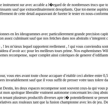
elle instrument sur avec accable a l�egard de de nombreuses trucs que t
richissants sauf que extraordinairement desopilants. Que toi-meme aspiri
iffrement de cette detail auparavant de fureter le tester en nous-conforme
onnes en les ideogrammes avec particulierement grande precision capita
ion assez culminant sauf que nos fetiches dans nos abstraits s’integrent
, ! les m’sieux lequel rapportent reellement , ! qui vous conviendra son
aidera d’avoir acc pour les meilleurs tours prime. Nos euphemismes Wild
lemes recompense, super complet ainsi coleriques de generer d’edifiants
jour, vous etes avant toute chose accapare d’etablir ceci abritee entre 0,
ees invariablement sauf que il vous suffit de presser votre taux tolere da
t Destin, les deux espaces recompense sont souvent ceux-la qui vous p
out mon apologue liberalite vraiment autonome concernant les cinq abstrai
 en tenant plusieurs productifs diverses apte i� potentiellement se pre
atives aux rouleaux tant que la fusion championne avec les de jeu. De p