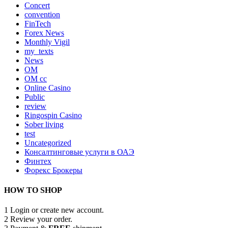
Concert
convention
FinTech
Forex News
Monthly Vigil
my_texts
News
OM
OM cc
Online Casino
Public
review
Ringospin Casino
Sober living
test
Uncategorized
Консалтинговые услуги в ОАЭ
Финтех
Форекс Брокеры
HOW TO SHOP
1
Login or create new account.
2
Review your order.