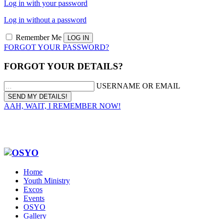
Log in with your password
Log in without a password
Remember Me
FORGOT YOUR PASSWORD?
FORGOT YOUR DETAILS?
USERNAME OR EMAIL
AAH, WAIT, I REMEMBER NOW!
Home
Youth Ministry
Excos
Events
OSYO
Gallery