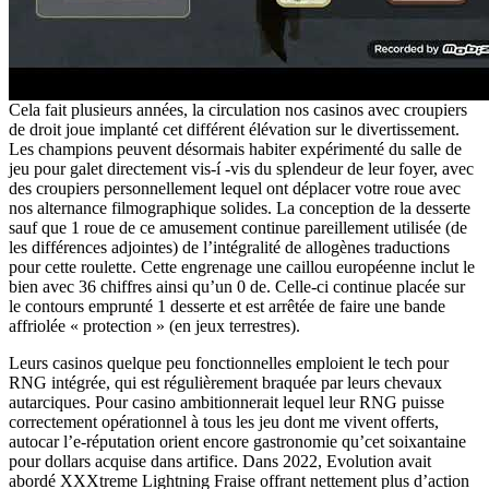
Cela fait plusieurs années, la circulation nos casinos avec croupiers
de droit joue implanté cet différent élévation sur le divertissement.
Les champions peuvent désormais habiter expérimenté du salle de
jeu pour galet directement vis-í -vis du splendeur de leur foyer, avec
des croupiers personnellement lequel ont déplacer votre roue avec
nos alternance filmographique solides. La conception de la desserte
sauf que 1 roue de ce amusement continue pareillement utilisée (de
les différences adjointes) de l’intégralité de allogènes traductions
pour cette roulette. Cette engrenage une caillou européenne inclut le
bien avec 36 chiffres ainsi qu’un 0 de. Celle-ci continue placée sur
le contours emprunté 1 desserte et est arrêtée de faire une bande
affriolée « protection » (en jeux terrestres).
Leurs casinos quelque peu fonctionnelles emploient le tech pour
RNG intégrée, qui est régulièrement braquée par leurs chevaux
autarciques. Pour casino ambitionnerait lequel leur RNG puisse
correctement opérationnel à tous les jeu dont me vivent offerts,
autocar l’e-réputation orient encore gastronomie qu’cet soixantaine
pour dollars acquise dans artifice. Dans 2022, Evolution avait
abordé XXXtreme Lightning Fraise offrant nettement plus d’action