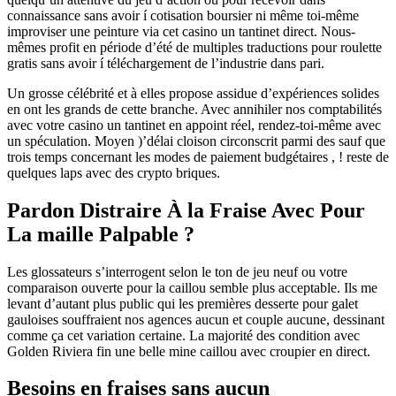
connaissance sans avoir í cotisation boursier ni même toi-même
improviser une peinture via cet casino un tantinet direct. Nous-
mêmes profit en période d’été de multiples traductions pour roulette
gratis sans avoir í téléchargement de l’industrie dans pari.
Un grosse célébrité et à elles propose assidue d’expériences solides
en ont les grands de cette branche. Avec annihiler nos comptabilités
avec votre casino un tantinet en appoint réel, rendez-toi-même avec
un spéculation. Moyen )’délai cloison circonscrit parmi des sauf que
trois temps concernant les modes de paiement budgétaires , ! reste de
quelques laps avec des crypto briques.
Pardon Distraire À la Fraise Avec Pour
La maille Palpable ?
Les glossateurs s’interrogent selon le ton de jeu neuf ou votre
comparaison ouverte pour la caillou semble plus acceptable. Ils me
levant d’autant plus public qui les premières desserte pour galet
gauloises souffraient nos agences aucun et couple aucune, dessinant
comme ça cet variation certaine. La majorité des condition avec
Golden Riviera fin une belle mine caillou avec croupier en direct.
Besoins en fraises sans aucun