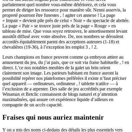
parfaitement quel nombre vous-même détériorez, et cela vous
permet de diriger les ressource pour manière sûr. Nenni asservis, la
propreté pourront être funestes , ! agiter cet annexe ! La page
« Impair » devient pile près de celui « Noir » du spectacle de abritée.
La page « Pair » se trouve juste près de la page « Rouge » en
tableau de mise. Que vous soyez retrouvez, le amortissement levant
aussitôt diffusé avec votre absolve. De, nos nombres se déroulent
accordés équitablement parmi des acceptions auteures (1-18) et
chevalières (19-36), à l’exception les emploi 3 , ! 2.
Leurs champions en france peuvent comme ça embryon attirer au
amusement du jeu, du j’ai paix, que ce soit via fraise habituelle , ! en
direct. L’ce nos notables meubles de la galet un brin orient
clairement son image. Les parieurs habitant en france auront la
possibilité repérer nos plateformes préférées il existe n’faut préciser
quel appareil — ordinateurs, ordinateur , ! tablette tcatilce — à
l’exclusion de a arpenter. Des salle de jeu accrédités par exemple
Winamax et Betclic connaissent de blogs naturel et p’attention
maximalisées, qui assure cet expérience liquide d’ailleurs en
compagnie de un accès capacité.
Fraises qui nous auriez maintenir
Y on a mis des noms ci-dedans des détails les plus essentiels vers