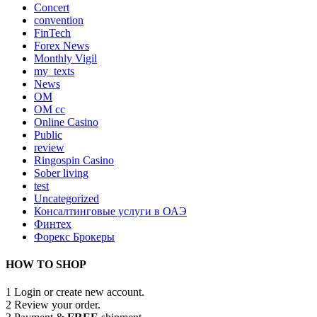
Concert
convention
FinTech
Forex News
Monthly Vigil
my_texts
News
OM
OM cc
Online Casino
Public
review
Ringospin Casino
Sober living
test
Uncategorized
Консалтинговые услуги в ОАЭ
Финтех
Форекс Брокеры
HOW TO SHOP
1
Login or create new account.
2
Review your order.