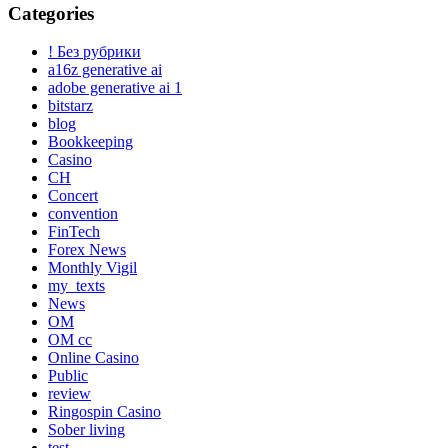
Categories
! Без рубрики
a16z generative ai
adobe generative ai 1
bitstarz
blog
Bookkeeping
Casino
CH
Concert
convention
FinTech
Forex News
Monthly Vigil
my_texts
News
OM
OM cc
Online Casino
Public
review
Ringospin Casino
Sober living
test