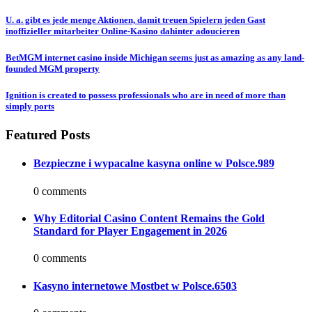
U. a. gibt es jede menge Aktionen, damit treuen Spielern jeden Gast
inoffizieller mitarbeiter Online-Kasino dahinter adoucieren
BetMGM internet casino inside Michigan seems just as amazing as any land-
founded MGM property
Ignition is created to possess professionals who are in need of more than
simply ports
Featured Posts
Bezpieczne i wypacalne kasyna online w Polsce.989
0 comments
Why Editorial Casino Content Remains the Gold
Standard for Player Engagement in 2026
0 comments
Kasyno internetowe Mostbet w Polsce.6503