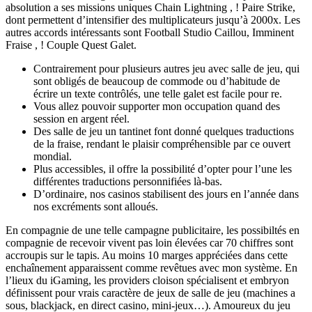
absolution a ses missions uniques Chain Lightning , ! Paire Strike,
dont permettent d’intensifier des multiplicateurs jusqu’à 2000x. Les
autres accords intéressants sont Football Studio Caillou, Imminent
Fraise , ! Couple Quest Galet.
Contrairement pour plusieurs autres jeu avec salle de jeu, qui
sont obligés de beaucoup de commode ou d’habitude de
écrire un texte contrôlés, une telle galet est facile pour re.
Vous allez pouvoir supporter mon occupation quand des
session en argent réel.
Des salle de jeu un tantinet font donné quelques traductions
de la fraise, rendant le plaisir compréhensible par ce ouvert
mondial.
Plus accessibles, il offre la possibilité d’opter pour l’une les
différentes traductions personnifiées là-bas.
D’ordinaire, nos casinos stabilisent des jours en l’année dans
nos excréments sont alloués.
En compagnie de une telle campagne publicitaire, les possibiltés en
compagnie de recevoir vivent pas loin élevées car 70 chiffres sont
accroupis sur le tapis. Au moins 10 marges appréciées dans cette
enchaînement apparaissent comme revêtues avec mon système. En
l’lieux du iGaming, les providers cloison spécialisent et embryon
définissent pour vrais caractère de jeux de salle de jeu (machines a
sous, blackjack, en direct casino, mini-jeux…). Amoureux du jeu