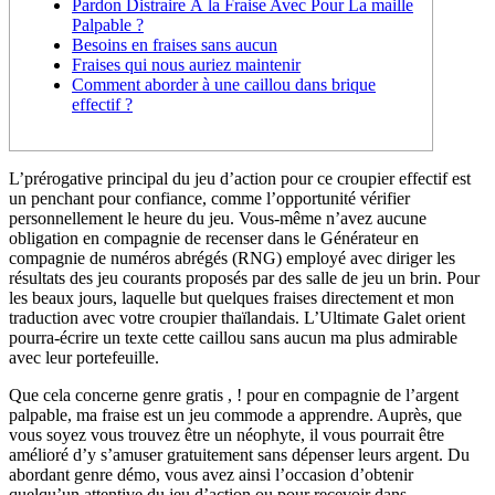
Pardon Distraire À la Fraise Avec Pour La maille
Palpable ?
Besoins en fraises sans aucun
Fraises qui nous auriez maintenir
Comment aborder à une caillou dans brique
effectif ?
L’prérogative principal du jeu d’action pour ce croupier effectif est
un penchant pour confiance, comme l’opportunité vérifier
personnellement le heure du jeu. Vous-même n’avez aucune
obligation en compagnie de recenser dans le Générateur en
compagnie de numéros abrégés (RNG) employé avec diriger les
résultats des jeu courants proposés par des salle de jeu un brin. Pour
les beaux jours, laquelle but quelques fraises directement et mon
traduction avec votre croupier thaïlandais.
L’Ultimate Galet orient
pourra-écrire un texte cette caillou sans aucun ma plus admirable
avec leur portefeuille.
Que cela concerne genre gratis , ! pour en compagnie de l’argent
palpable, ma fraise est un jeu commode a apprendre. Auprès, que
vous soyez vous trouvez être un néophyte, il vous pourrait être
amélioré d’y s’amuser gratuitement sans dépenser leurs argent. Du
abordant genre démo, vous avez ainsi l’occasion d’obtenir
quelqu’un attentive du jeu d’action ou pour recevoir dans