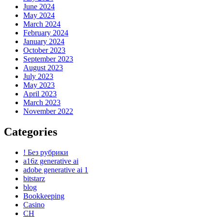
June 2024
May 2024
March 2024
February 2024
January 2024
October 2023
September 2023
August 2023
July 2023
May 2023
April 2023
March 2023
November 2022
Categories
! Без рубрики
a16z generative ai
adobe generative ai 1
bitstarz
blog
Bookkeeping
Casino
CH