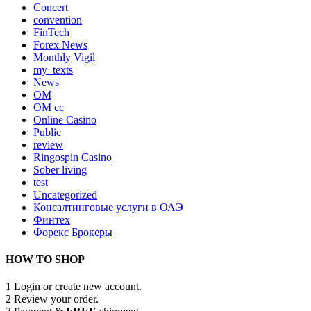
Concert
convention
FinTech
Forex News
Monthly Vigil
my_texts
News
OM
OM cc
Online Casino
Public
review
Ringospin Casino
Sober living
test
Uncategorized
Консалтинговые услуги в ОАЭ
Финтех
Форекс Брокеры
HOW TO SHOP
1
Login or create new account.
2
Review your order.