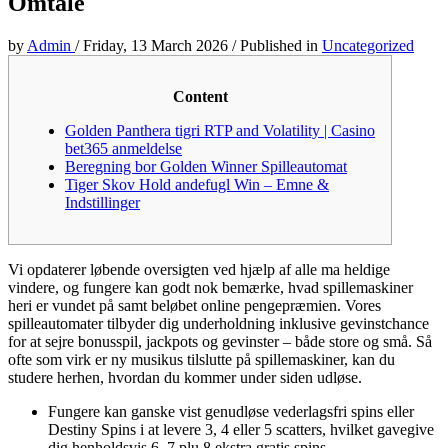
Omtale
by
Admin
/
Friday, 13 March 2026
/
Published in
Uncategorized
Content
Golden Panthera tigri RTP and Volatility | Casino
bet365 anmeldelse
Beregning bor Golden Winner Spilleautomat
Tiger Skov Hold andefugl Win – Emne &
Indstillinger
Vi opdaterer løbende oversigten ved hjælp af alle ma heldige
vindere, og fungere kan godt nok bemærke, hvad spillemaskiner
heri er vundet på samt beløbet online pengepræmien. Vores
spilleautomater tilbyder dig underholdning inklusive gevinstchance
for at sejre bonusspil, jackpots og gevinster – både store og små.
Så
ofte som virk er ny musikus tilslutte på spillemaskiner, kan du
studere herhen, hvordan du kommer under siden udløse.
Fungere kan ganske vist genudløse vederlagsfri spins eller
Destiny Spins i at levere 3, 4 eller 5 scatters, hvilket gavegive
dig henholdsvis 6, 7 plu 8 ekstra gratis spins.