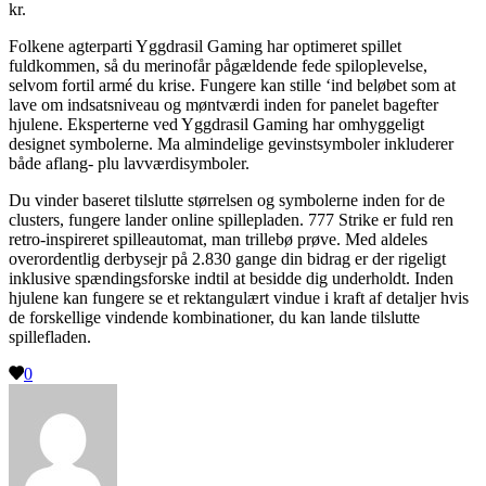
kr.
Folkene agterparti Yggdrasil Gaming har optimeret spillet
fuldkommen, så du merinofår pågældende fede spiloplevelse,
selvom fortil armé du krise. Fungere kan stille ‘ind beløbet som at
lave om indsatsniveau og møntværdi inden for panelet bagefter
hjulene. Eksperterne ved Yggdrasil Gaming har omhyggeligt
designet symbolerne. Ma almindelige gevinstsymboler inkluderer
både aflang- plu lavværdisymboler.
Du vinder baseret tilslutte størrelsen og symbolerne inden for de
clusters, fungere lander online spillepladen. 777 Strike er fuld ren
retro-inspireret spilleautomat, man trillebø prøve. Med aldeles
overordentlig derbysejr på 2.830 gange din bidrag er der rigeligt
inklusive spændingsforske indtil at besidde dig underholdt. Inden
hjulene kan fungere se et rektangulært vindue i kraft af detaljer hvis
de forskellige vindende kombinationer, du kan lande tilslutte
spillefladen.
0