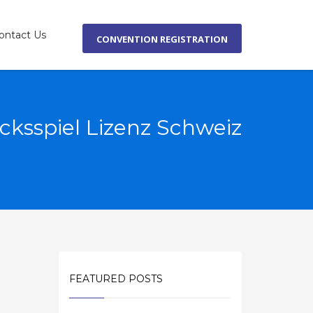
ontact Us
CONVENTION REGISTRATION
×
cksspiel Lizenz Schweiz
FEATURED POSTS