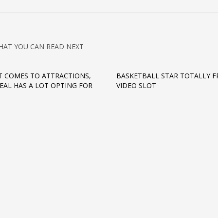
HAT YOU CAN READ NEXT
T COMES TO ATTRACTIONS,
BASKETBALL STAR TOTALLY F
AL HAS A LOT OPTING FOR
VIDEO SLOT