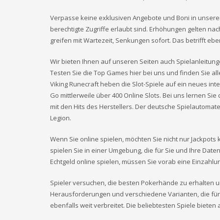
Sober living
test
Verpasse keine exklusiven Angebote und Boni in unserer 
Uncategorized
berechtigte Zugriffe erlaubt sind. Erhöhungen gelten n
Консалтинговые услуги в ОАЭ
greifen mit Wartezeit, Senkungen sofort. Das betrifft e
Финтех
Форекс Брокеры
Wir bieten Ihnen auf unseren Seiten auch Spielanleitunge
Testen Sie die Top Games hier bei uns und finden Sie al
HOW TO SHOP
Viking Runecraft heben die Slot-Spiele auf ein neues inte
1
2
Login or create new account.
R
Go mittlerweile über 400 Online Slots. Bei uns lernen S
mit den Hits des Herstellers. Der deutsche Spielautomate
Legion.
If you still have problems, please let us know, by sen
Wenn Sie online spielen, möchten Sie nicht nur Jackpot
spielen Sie in einer Umgebung, die für Sie und Ihre Date
Echtgeld online spielen, müssen Sie vorab eine Einzahl
Spieler versuchen, die besten Pokerhände zu erhalten u
Herausforderungen und verschiedene Varianten, die für j
ebenfalls weit verbreitet. Die beliebtesten Spiele bie