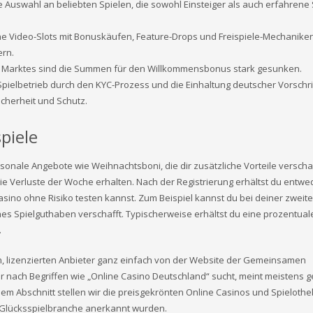
 Auswahl an beliebten Spielen, die sowohl Einsteiger als auch erfahrene 
e Video-Slots mit Bonuskäufen, Feature-Drops und Freispiele-Mechanike
ern.
no Marktes sind die Summen für den Willkommensbonus stark gesunken.
Spielbetrieb durch den KYC-Prozess und die Einhaltung deutscher Vorschri
icherheit und Schutz.
piele
sonale Angebote wie Weihnachtsboni, die dir zusätzliche Vorteile verscha
e Verluste der Woche erhalten. Nach der Registrierung erhältst du entwe
asino ohne Risiko testen kannst. Zum Beispiel kannst du bei deiner zweit
hes Spielguthaben verschafft. Typischerweise erhältst du eine prozentual
.
ösen, lizenzierten Anbieter ganz einfach von der Website der Gemeinsamen
 nach Begriffen wie „Online Casino Deutschland“ sucht, meint meistens 
sem Abschnitt stellen wir die preisgekrönten Online Casinos und Spielothe
r Glücksspielbranche anerkannt wurden.