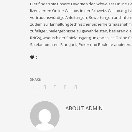
Hier finden sie unsere Favoriten der Schweizer Online 
lizenzierten Online Casinos in der Schweiz. Casino.org i
vertrauenswürdige Anleitungen, Bewertungen und Informat
zudem zur Einhaltung technischer Sicherheitsmassnahm
zufällige Spielergebnisse zu gewährleisten, basieren 
RNGs), wodurch der Spielausgang ungewiss ist. Online Ca
Spielautomaten, Blackjack, Poker und Roulette anbieten.
0
ABOUT
ADMIN