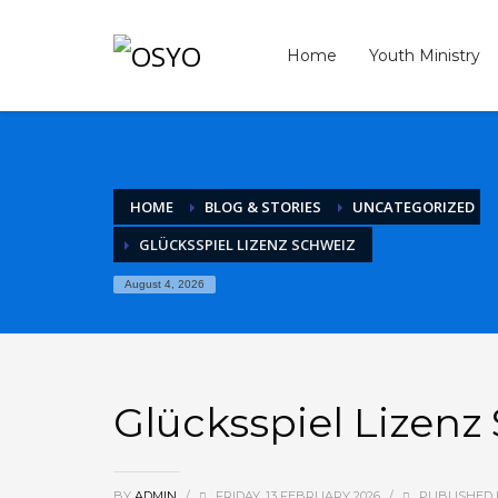
Archives
Home
Youth Ministry
April 2026
March 2026
February 2026
January 2026
December 2025
HOME
BLOG & STORIES
UNCATEGORIZED
November 2025
GLÜCKSSPIEL LIZENZ SCHWEIZ
October 2025
September 2025
August 4, 2026
August 2025
July 2025
June 2025
May 2025
April 2025
Glücksspiel Lizenz
March 2025
February 2025
January 2025
BY
ADMIN
/
FRIDAY, 13 FEBRUARY 2026
/
PUBLISHED 