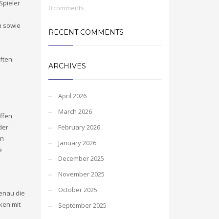
Spieler
0 comments
n sowie
RECENT COMMENTS
ften.
ARCHIVES
April 2026
March 2026
ffen
der
February 2026
en
January 2026
e
December 2025
November 2025
October 2025
genau die
ken mit
September 2025