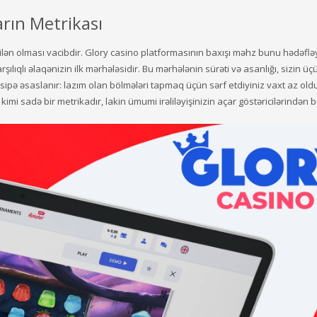
arın Metrikası
 bilən olması vacibdir. Glory casino platformasının baxışı məhz bunu hədəfləy
ılıqlı əlaqənizin ilk mərhələsidir. Bu mərhələnin sürəti və asanlığı, sizin üçü
rinsipə əsaslanır: lazım olan bölmələri tapmaq üçün sərf etdiyiniz vaxt az old
 sadə bir metrikadır, lakin ümumi irəliləyişinizin açar göstəricilərindən bir