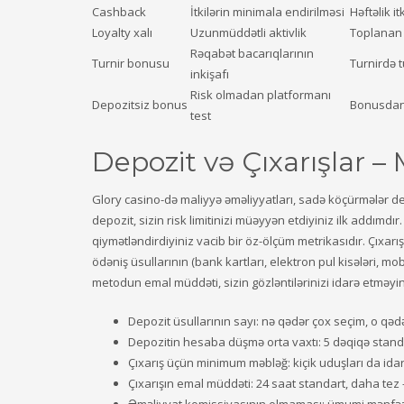
Cashback
İtkilərin minimala endirilməsi
Həftəlik i
Loyalty xalı
Uzunmüddətli aktivlik
Toplanan 
Rəqabət bacarıqlarının
Turnir bonusu
Turnirdə 
inkişafı
Risk olmadan platformanı
Depozitsiz bonus
Bonusdan
test
Depozit və Çıxarışlar – M
Glory casino-də maliyyə əməliyyatları, sadə köçürmələr deyil
depozit, sizin risk limitinizi müəyyən etdiyiniz ilk addımdı
qiymətləndirdiyiniz vacib bir öz-ölçüm metrikasıdır. Çıxarış
ödəniş üsullarının (bank kartları, elektron pul kisələri, mob
metodun emal müddəti, sizin gözləntilərinizi idarə etməyin
Depozit üsullarının sayı: nə qədər çox seçim, o qəd
Depozitin hesaba düşmə orta vaxtı: 5 dəqiqə standar
Çıxarış üçün minimum məbləğ: kiçik uduşları da idar
Çıxarışın emal müddəti: 24 saat standart, daha tez – 
Əməliyyat komissiyasının olmaması: ümumi mənfəət