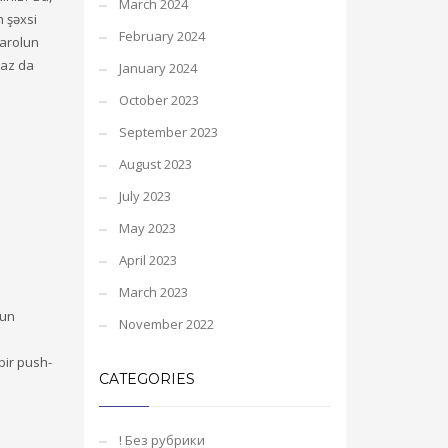
March 2024
n şəxsi
February 2024
parolun
 az da
January 2024
October 2023
September 2023
August 2023
July 2023
May 2023
April 2023
March 2023
nun
November 2022
 bir push-
CATEGORIES
! Без рубрики