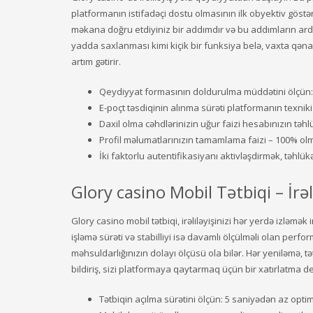
platformanın istifadəçi dostu olmasının ilk obyektiv göstəric
məkana doğru etdiyiniz bir addımdır və bu addımların ardıc
yadda saxlanması kimi kiçik bir funksiya belə, vaxta qənaət
artım gətirir.
Qeydiyyat formasının doldurulma müddətini ölçün: 3 
E-poçt təsdiqinin alınma sürəti platformanın texniki 
Daxil olma cəhdlərinizin uğur faizi hesabınızın təhlü
Profil məlumatlarınızın tamamlama faizi – 100% olmas
İki faktorlu autentifikasiyanı aktivləşdirmək, təhlükə
Glory casino Mobil Tətbiqi – İrəl
Glory casino mobil tətbiqi, irəliləyişinizi hər yerdə izləmə
işləmə sürəti və stabilliyi isə davamlı ölçülməli olan perfor
məhsuldarlığınızın dolayı ölçüsü ola bilər. Hər yeniləmə, tə
bildiriş, sizi platformaya qaytarmaq üçün bir xatırlatma dey
Tətbiqin açılma sürətini ölçün: 5 saniyədən az opti