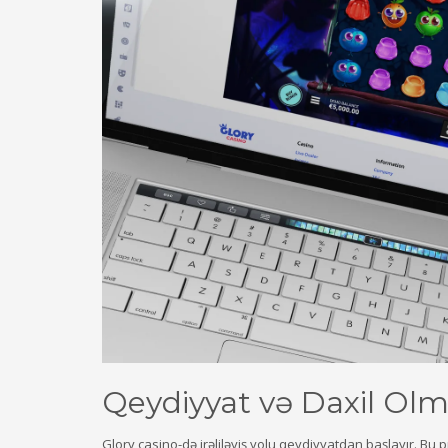
Sober living
test
Uncategorized
Консалтинговые услуги в ОАЭ
Финтех
Форекс Брокеры
HOW TO SHOP
1
2
Login or create new account.
R
If you still have problems, please let us know, by sen
Qeydiyyat və Daxil Olma –
Glory casino-də irəliləyiş yolu qeydiyyatdan başlayır. Bu