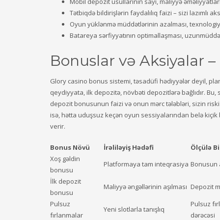
Mobil depozit üsullarının sayı, maliyyə əməliyyatları
Tətbiqdə bildirişlərin faydalılıq faizi – sizi lazımlı a
Oyun yüklənmə müddətlərinin azalması, texnologiya ir
Batareya sərfiyyatının optimallaşması, uzunmüddətli
Bonuslar və Aksiyalar –
Glory casino bonus sistemi, təsadüfi hədiyyələr deyil, plan
qeydiyyata, ilk depozitə, növbəti depozitlərə bağlıdır. Bu, si
depozit bonusunun faizi və onun mərc tələbləri, sizin riski
isə, hətta uduşsuz keçən oyun sessiyalarından belə kiçik bir
verir.
Bonus Növü
İrəliləyiş Hədəfi
Ölçülə B
Xoş gəldin
Platformaya tam inteqrasiya
Bonusun ak
bonusu
İlk depozit
Maliyyə əngəllərinin aşılması
Depozit mə
bonusu
Pulsuz
Pulsuz fı
Yeni slotlarla tanışlıq
fırlanmalar
dərəcəsi