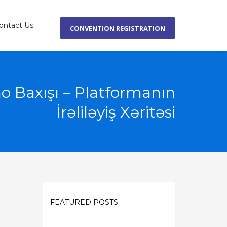
ontact Us
CONVENTION REGISTRATION
×
no Baxışı – Platformanın
İrəliləyiş Xəritəsi
FEATURED POSTS