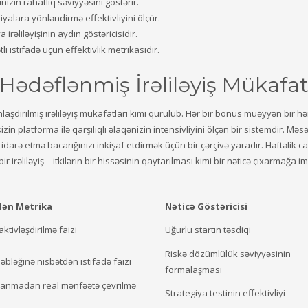
nızın rahatlıq səviyyəsini göstərir.
ksiyalara yönləndirmə effektivliyini ölçür.
əliləyişinin aydın göstəricisidir.
 istifadə üçün effektivlik metrikasıdır.
 Hədəflənmiş İrəliləyiş Mükafat
laşdırılmış irəliləyiş mükafatları kimi qurulub. Hər bir bonus müəyyən bir hə
zin platforma ilə qarşılıqlı əlaqənizin intensivliyini ölçən bir sistemdir. Məsəl
 idarə etmə bacarığınızı inkişaf etdirmək üçün bir çərçivə yaradır. Həftəlik 
 irəliləyiş – itkilərin bir hissəsinin qaytarılması kimi bir nəticə çıxarmağa 
ilən Metrika
Nəticə Göstəricisi
tivləşdirilmə faizi
Uğurlu startın təsdiqi
Riskə dözümlülük səviyyəsinin
bləğinə nisbətdən istifadə faizi
formalaşması
rlanmadan real mənfəətə çevrilmə
Strategiya testinin effektivliyi