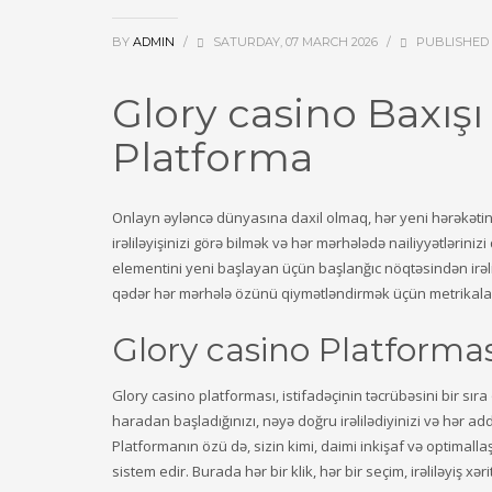
December 2024
November 2024
BY
ADMIN
/
SATURDAY, 07 MARCH 2026
/
PUBLISHED
August 2024
July 2024
June 2024
Glory casino Baxış
May 2024
Platforma
March 2024
February 2024
January 2024
October 2023
Onlayn əyləncə dünyasına daxil olmaq, hər yeni hərəkətiniz
September 2023
irəliləyişinizi görə bilmək və hər mərhələdə nailiyyətlərini
August 2023
elementini yeni başlayan üçün başlanğıc nöqtəsindən irəl
July 2023
qədər hər mərhələ özünü qiymətləndirmək üçün metrikalar
May 2023
April 2023
Glory casino Platforması
March 2023
November 2022
Glory casino platforması, istifadəçinin təcrübəsini bir sır
haradan başladığınızı, nəyə doğru irəlilədiyinizi və hər addı
Categories
Platformanın özü də, sizin kimi, daimi inkişaf və optimallaşm
sistem edir. Burada hər bir klik, hər bir seçim, irəliləyiş xər
! Без рубрики