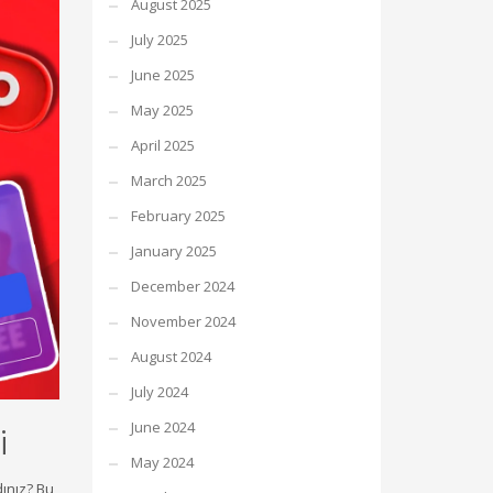
August 2025
July 2025
June 2025
May 2025
April 2025
SHOWROOM HOURS
March 2025
Mon-Fri 9:00AM - 6:00AM
t
February 2025
Sat - 9:00AM-5:00PM
January 2025
Sundays by appointment only!
December 2024
November 2024
August 2024
July 2024
June 2024
i
May 2024
ınız? Bu,