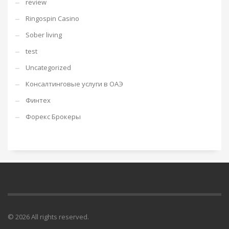
review
Ringospin Casino
Sober living
test
Uncategorized
Консалтинговые услуги в ОАЭ
Финтех
Форекс Брокеры
© 2026 All rights reserved.