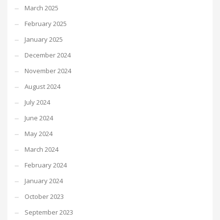
March 2025
February 2025
January 2025
December 2024
November 2024
August 2024
July 2024
June 2024
May 2024
March 2024
February 2024
January 2024
October 2023
September 2023