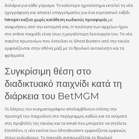
Sober living
δολάρια για κάθε γύρισμα. Το καλύτερο ηχοσύστημα εκτελεί τη νέα
test
ηχογράφηση και απαιτεί επαγγελματίες για ένα εορταστικό ταξίδι
Uncategorized
hitnspin καζίνο χωρίς κατάθεση κωδικούς προσφοράς
με
Консалтинговые услуги в ОАЭ
αναμνήσεις από την εκπομπή σας. Η ποιότητα των αρχείων ήχου
Финтех
στο online παιχνίδι είναι ίσως η μεγαλύτερη λειτουργία του. Τα νέα
Форекс Брокеры
πακέτα πρωτονίων που έστειλαν οι Ghost Busters από την ταινία
HOW TO SHOP
εμφανίζονται στην οθόνη μαζί με το θρυλικό αυτοκίνητο και τα
φράγματα.
1
Login or create new account.
Συγκρίσιμη θέση στο
2
Review your order.
3
διαδικτυακό παιχνίδι κατά τη
Payment &
FREE
shipment
διάρκεια του BetMGM
If you still have problems, please let us know, by sending an
email to support@website.com . Thank you!
Οι λάτρεις του κινηματογράφου απολαμβάνουν επίσης την
SHOWROOM HOURS
προσοχή του παιχνιδιού στο περίγραμμα, καθώς και τα νεύματα
στις προβολές της ταινίας και τα email που μπορείτε να στείλετε.
Mon-Fri 9:00AM - 6:00AM
Επιπλέον, η νέα εικόνα των Ghostbusters εμφανίζεται εμφανώς
Sat - 9:00AM-5:00PM
στους κυλίνδρους. Το παιχνίδι ανταγωνίζεται το θρυλικό