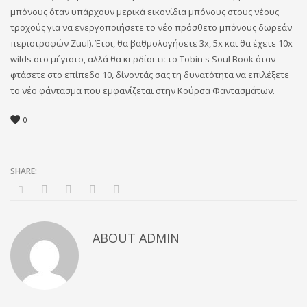
μπόνους όταν υπάρχουν μερικά εικονίδια μπόνους στους νέους
τροχούς για να ενεργοποιήσετε το νέο πρόσθετο μπόνους δωρεάν
περιστροφών Zuul). Έτσι, θα βαθμολογήσετε 3x, 5x και θα έχετε 10x
wilds στο μέγιστο, αλλά θα κερδίσετε το Tobin's Soul Book όταν
φτάσετε στο επίπεδο 10, δίνοντάς σας τη δυνατότητα να επιλέξετε
το νέο φάντασμα που εμφανίζεται στην Κούρσα Φαντασμάτων.
0
ABOUT
ADMIN