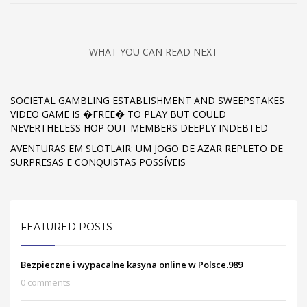
WHAT YOU CAN READ NEXT
SOCIETAL GAMBLING ESTABLISHMENT AND SWEEPSTAKES
VIDEO GAME IS �FREE� TO PLAY BUT COULD
NEVERTHELESS HOP OUT MEMBERS DEEPLY INDEBTED
AVENTURAS EM SLOTLAIR: UM JOGO DE AZAR REPLETO DE
SURPRESAS E CONQUISTAS POSSÍVEIS
FEATURED POSTS
Bezpieczne i wypacalne kasyna online w Polsce.989
0 comments