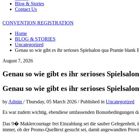
Blog & Stories
Contact Us
CONVENTION REGISTRATION
Home
BLOG & STORIES
Uncategorized
Genau so wie gibt es ihr serioses Spielsalon qua Pramie blank
August 7, 2026
Genau so wie gibt es ihr serioses Spielsa
Genau so wie gibt es ihr serioses Spielsa
by
Admin
/
Thursday, 05 March 2026
/
Published in
Uncategorized
Es war zudem wichtig, ebendiese umfassenden Bonusbedingungen dahin
Das 9� Maklercourtage frei Einzahlung sei die sauber Gelegenheit, i
immer, ob der Promo-Quelltext gesucht sei, damit angewandten Provis