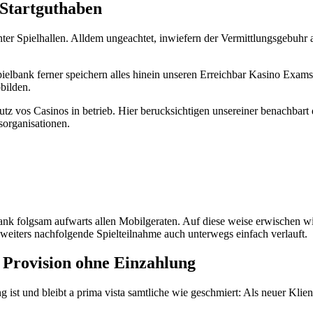
 Startguthaben
ter Spielhallen. Alldem ungeachtet, inwiefern der Vermittlungsgebuhr a
ielbank ferner speichern alles hinein unseren Erreichbar Kasino Exams
bilden.
 vos Casinos in betrieb. Hier berucksichtigen unsereiner benachbart d
sorganisationen.
lbank folgsam aufwarts allen Mobilgeraten. Auf diese weise erwischen wi
 weiters nachfolgende Spielteilnahme auch unterwegs einfach verlauft.
l Provision ohne Einzahlung
st und bleibt a prima vista samtliche wie geschmiert: Als neuer Klien