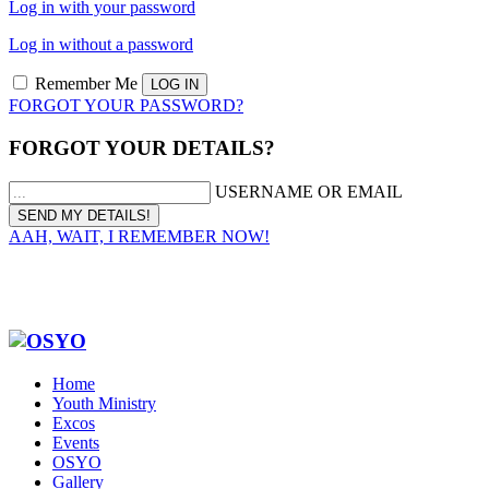
Log in with your password
Log in without a password
Remember Me
FORGOT YOUR PASSWORD?
FORGOT YOUR DETAILS?
USERNAME OR EMAIL
AAH, WAIT, I REMEMBER NOW!
Home
Youth Ministry
Excos
Events
OSYO
Gallery