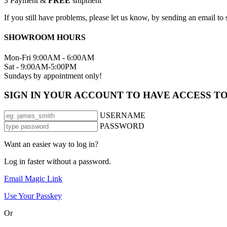
3
Payment &
FREE
shipment
If you still have problems, please let us know, by sending an email 
SHOWROOM HOURS
Mon-Fri 9:00AM - 6:00AM
Sat - 9:00AM-5:00PM
Sundays by appointment only!
SIGN IN YOUR ACCOUNT TO HAVE ACCESS T
USERNAME
PASSWORD
Want an easier way to log in?
Log in faster without a password.
Email Magic Link
Use Your Passkey
Or