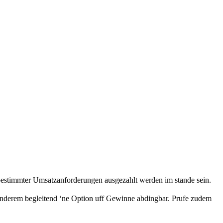
bestimmter Umsatzanforderungen ausgezahlt werden im stande sein.
nderem begleitend ‘ne Option uff Gewinne abdingbar. Prufe zudem