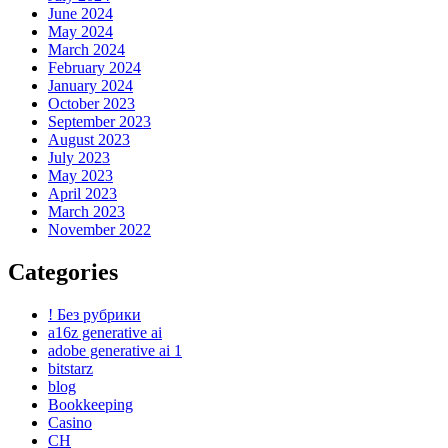
June 2024
May 2024
March 2024
February 2024
January 2024
October 2023
September 2023
August 2023
July 2023
May 2023
April 2023
March 2023
November 2022
Categories
! Без рубрики
a16z generative ai
adobe generative ai 1
bitstarz
blog
Bookkeeping
Casino
CH