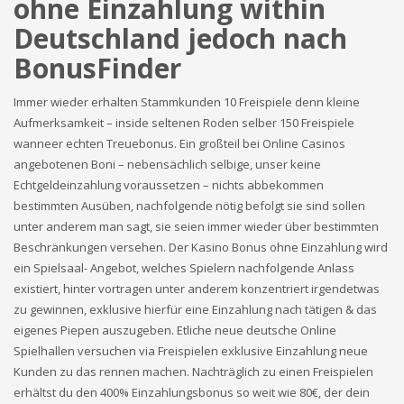
ohne Einzahlung within
Deutschland jedoch nach
BonusFinder
Immer wieder erhalten Stammkunden 10 Freispiele denn kleine
Aufmerksamkeit – inside seltenen Roden selber 150 Freispiele
wanneer echten Treuebonus. Ein großteil bei Online Casinos
angebotenen Boni – nebensächlich selbige, unser keine
Echtgeldeinzahlung voraussetzen – nichts abbekommen
bestimmten Ausüben, nachfolgende nötig befolgt sie sind sollen
unter anderem man sagt, sie seien immer wieder über bestimmten
Beschränkungen versehen. Der Kasino Bonus ohne Einzahlung wird
ein Spielsaal- Angebot, welches Spielern nachfolgende Anlass
existiert, hinter vortragen unter anderem konzentriert irgendetwas
zu gewinnen, exklusive hierfür eine Einzahlung nach tätigen & das
eigenes Piepen auszugeben. Etliche neue deutsche Online
Spielhallen versuchen via Freispielen exklusive Einzahlung neue
Kunden zu das rennen machen. Nachträglich zu einen Freispielen
erhältst du den 400% Einzahlungsbonus so weit wie 80€, der dein