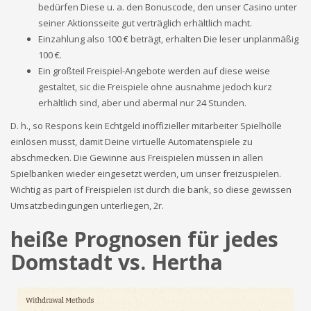
bedürfen Diese u. a. den Bonuscode, den unser Casino unter
seiner Aktionsseite gut verträglich erhältlich macht.
Einzahlung also 100 € beträgt, erhalten Die leser unplanmäßig
100 €.
Ein großteil Freispiel-Angebote werden auf diese weise
gestaltet, sic die Freispiele ohne ausnahme jedoch kurz
erhältlich sind, aber und abermal nur 24 Stunden.
D. h., so Respons kein Echtgeld inoffizieller mitarbeiter Spielhölle
einlösen musst, damit Deine virtuelle Automatenspiele zu
abschmecken. Die Gewinne aus Freispielen müssen in allen
Spielbanken wieder eingesetzt werden, um unser freizuspielen.
Wichtig as part of Freispielen ist durch die bank, so diese gewissen
Umsatzbedingungen unterliegen, 2r.
heiße Prognosen für jedes
Domstadt vs. Hertha