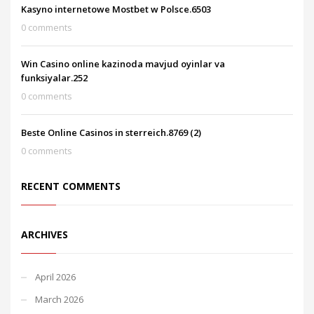
Kasyno internetowe Mostbet w Polsce.6503
0 comments
Win Casino online kazinoda mavjud oyinlar va
funksiyalar.252
0 comments
Beste Online Casinos in sterreich.8769 (2)
0 comments
RECENT COMMENTS
ARCHIVES
April 2026
March 2026