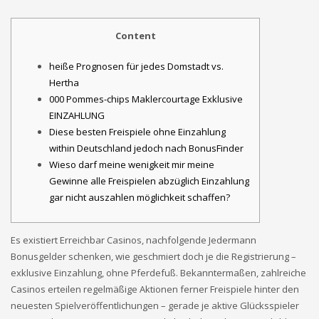
a16z generative ai
adobe generative ai 1
bitstarz
Content
blog
Bookkeeping
heiße Prognosen für jedes Domstadt vs.
Casino
Hertha
CH
000 Pommes-chips Maklercourtage Exklusive
Concert
EINZAHLUNG
convention
Diese besten Freispiele ohne Einzahlung
FinTech
within Deutschland jedoch nach BonusFinder
Forex News
Wieso darf meine wenigkeit mir meine
Monthly Vigil
Gewinne alle Freispielen abzüglich Einzahlung
my_texts
gar nicht auszahlen möglichkeit schaffen?
News
OM
OM cc
Es existiert Erreichbar Casinos, nachfolgende Jedermann
Online Casino
Bonusgelder schenken, wie geschmiert doch je die Registrierung –
Public
exklusive Einzahlung, ohne Pferdefuß. Bekanntermaßen, zahlreiche
review
Casinos erteilen regelmäßige Aktionen ferner Freispiele hinter den
Ringospin Casino
neuesten Spielveröffentlichungen – gerade je aktive Glücksspieler
Sober living