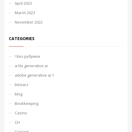
April 2023
March 2023
November 2022
CATEGORIES
! Без рубрики
a16z generative ai
adobe generative ai 1
bitstarz
blog
Bookkeeping
Casino
CH
Concert