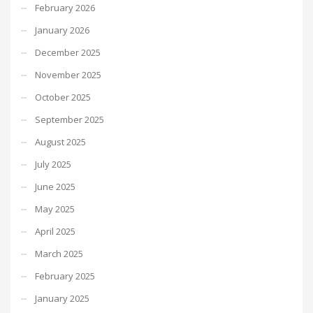
February 2026
January 2026
December 2025
November 2025
October 2025
September 2025
August 2025
July 2025
June 2025
May 2025
April 2025
March 2025
February 2025
January 2025